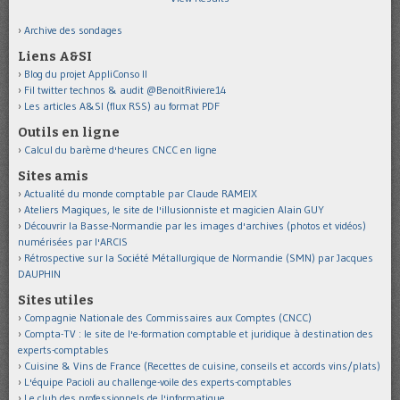
Archive des sondages
Liens A&SI
Blog du projet AppliConso II
Fil twitter technos & audit @BenoitRiviere14
Les articles A&SI (flux RSS) au format PDF
Outils en ligne
Calcul du barème d'heures CNCC en ligne
Sites amis
Actualité du monde comptable par Claude RAMEIX
Ateliers Magiques, le site de l'illusionniste et magicien Alain GUY
Découvrir la Basse-Normandie par les images d'archives (photos et vidéos)
numérisées par l'ARCIS
Rétrospective sur la Société Métallurgique de Normandie (SMN) par Jacques
DAUPHIN
Sites utiles
Compagnie Nationale des Commissaires aux Comptes (CNCC)
Compta-TV : le site de l'e-formation comptable et juridique à destination des
experts-comptables
Cuisine & Vins de France (Recettes de cuisine, conseils et accords vins/plats)
L'équipe Pacioli au challenge-voile des experts-comptables
Le club des professionnels de l'informatique