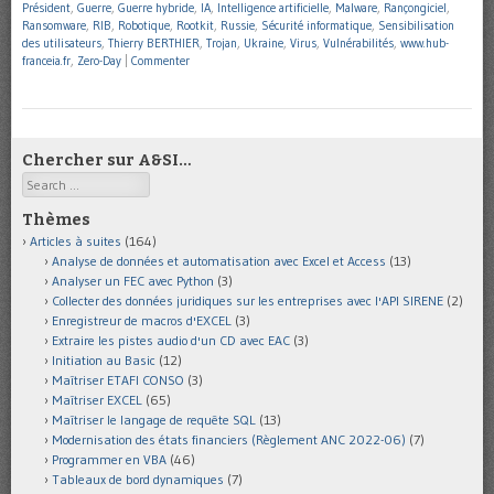
Président
,
Guerre
,
Guerre hybride
,
IA
,
Intelligence artificielle
,
Malware
,
Rançongiciel
,
Ransomware
,
RIB
,
Robotique
,
Rootkit
,
Russie
,
Sécurité informatique
,
Sensibilisation
des utilisateurs
,
Thierry BERTHIER
,
Trojan
,
Ukraine
,
Virus
,
Vulnérabilités
,
www.hub-
franceia.fr
,
Zero-Day
|
Commenter
Chercher sur A&SI…
Search
Thèmes
Articles à suites
(164)
Analyse de données et automatisation avec Excel et Access
(13)
Analyser un FEC avec Python
(3)
Collecter des données juridiques sur les entreprises avec l'API SIRENE
(2)
Enregistreur de macros d'EXCEL
(3)
Extraire les pistes audio d'un CD avec EAC
(3)
Initiation au Basic
(12)
Maîtriser ETAFI CONSO
(3)
Maîtriser EXCEL
(65)
Maîtriser le langage de requête SQL
(13)
Modernisation des états financiers (Règlement ANC 2022-06)
(7)
Programmer en VBA
(46)
Tableaux de bord dynamiques
(7)