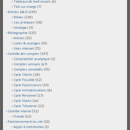
Tableaux de bord visuels
(4)
TVA sur marge
(7)
Articles A&SI
(295)
Brèves
(238)
Cas pratiques
(58)
Sondages
(3)
Bibliographie
(115)
Articles
(15)
Livres & ouvrages
(33)
Sites internet
(71)
Contrôle des comptes
(197)
Comptabilité analytique
(2)
Comptes annuels
(47)
Comptes consolidés
(35)
Cycle Clients
(28)
Cycle Fiscalité
(52)
Cycle Fournisseurs
(29)
Cycle Immobilisations
(8)
Cycle Personnel
(17)
Cycle Stocks
(14)
Cycle Trésorerie
(22)
Contrôle interne
(52)
Fraude
(42)
Fonctionnement du site
(13)
Appel à contribution
(1)