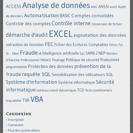
Analyse de données
ACCESS
ANSSI
Audit
ANC
audit
Automatisation
Comptes consolidés
BASIC
de données
Contrôle interne
Contrôle des comptes
Conversion de fichier
EXCEL
démarche d'audit
exploitation des données
FEC
extraction de données
Fichier des Ecritures Comptables
filtres
For...
Fraude
Intelligence artificielle
NEP
IA
Loi SAPIN 2
To... Next
Normes
Politique de sécurité
Piratage
Productivité
d'Exercice Professionnel
PADoCC
prévention de la
Protection des données
programmation
requête SQL
fraude
Sensibilisation des utilisateurs
SQL
Système d'information
Sécurité
Système informatique
informatique
TCD
tableau croisé dynamique
Tests conditionnels
VBA
TVA
traçabilité
Connexion
Inscription
Connexion
Flux des publications