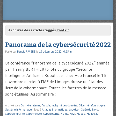
Archives des articles taggés
Rootkit
Panorama de la cybersécurité 2022
Posté par
Benoît RIVIERE
le
19 décembre 2022, 6:15 am
La conférence “Panorama de la cybersécurié 2022” animée
par Thierry BERTHIER (pilote du groupe “Sécurité
Intelligence Artificielle Robotique” chez Hub France) le 16
novembre dernier à l’IAE de Limoges dresse un état des
lieux de la cybermenace. Toutes les facettes de la menace
sont étudiées. Au sommaire :
Archivé sous
Contrôle interne
,
Fraude
,
Intégrité des données
,
Sécurité informatique
,
Système informatique
|
Taggé
Attaque informatique
,
backdoor
,
Corée du Nord
,
Cybercriminalité
,
Cybermenace
,
Cybersécurité
,
Flame
,
FOVI
,
Fraude
,
Fraude au