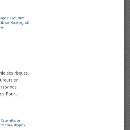
graphie
,
Continuité
illance
,
Mode dégradé
,
er
ie des risques.
ureurs en
ersonnes,
ion. Pour …
,
Cyber-attaque
,
nementaux
,
Risques