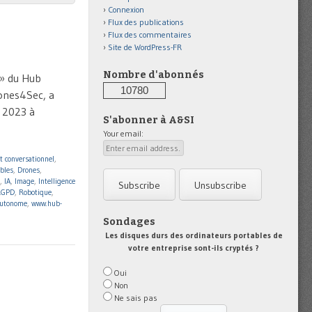
Connexion
Flux des publications
Flux des commentaires
Site de WordPress-FR
Nombre d'abonnés
 » du Hub
10780
rones4Sec, a
e 2023 à
S'abonner à A&SI
Your email:
t conversationnel
,
bles
,
Drones
,
,
IA
,
Image
,
Intelligence
RGPD
,
Robotique
,
autonome
,
www.hub-
Sondages
Les disques durs des ordinateurs portables de
votre entreprise sont-ils cryptés ?
Oui
Non
Ne sais pas