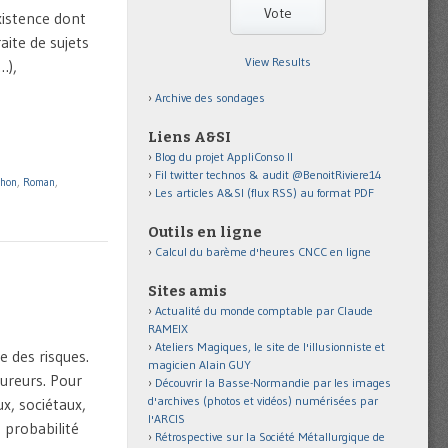
xistence dont
aite de sujets
View Results
…),
Archive des sondages
Liens A&SI
Blog du projet AppliConso II
Fil twitter technos & audit @BenoitRiviere14
thon
,
Roman
,
Les articles A&SI (flux RSS) au format PDF
Outils en ligne
Calcul du barème d'heures CNCC en ligne
Sites amis
Actualité du monde comptable par Claude
RAMEIX
Ateliers Magiques, le site de l'illusionniste et
e des risques.
magicien Alain GUY
ureurs. Pour
Découvrir la Basse-Normandie par les images
d'archives (photos et vidéos) numérisées par
x, sociétaux,
l'ARCIS
 probabilité
Rétrospective sur la Société Métallurgique de