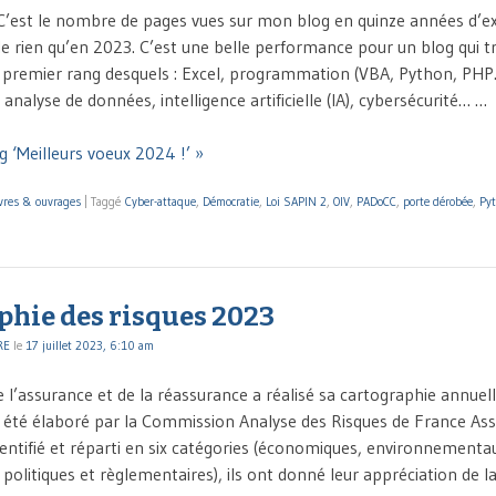
 C’est le nombre de pages vues sur mon blog en quinze années d’e
e rien qu’en 2023. C’est une belle performance pour un blog qui tr
premier rang desquels : Excel, programmation (VBA, Python, PHP
analyse de données, intelligence artificielle (IA), cybersécurité… …
g ‘Meilleurs voeux 2024 !’ »
vres & ouvrages
|
Taggé
Cyber-attaque
,
Démocratie
,
Loi SAPIN 2
,
OIV
,
PADoCC
,
porte dérobée
,
Py
phie des risques 2023
RE
le
17 juillet 2023, 6:10 am
 l’assurance et de la réassurance a réalisé sa cartographie annuell
été élaboré par la Commission Analyse des Risques de France Ass
dentifié et réparti en six catégories (économiques, environnementau
politiques et règlementaires), ils ont donné leur appréciation de la