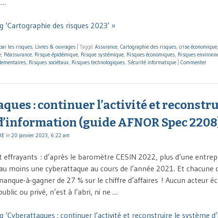
 …
g ‘Cartographie des risques 2023’ »
par les risques
,
Livres & ouvrages
|
Taggé
Assurance
,
Cartographie des risques
,
crise économique
e
,
Réassurance
,
Risque épidémique
,
Risque systémique
,
Risques économiques
,
Risques environ
lementaires
,
Risques sociétaux
,
Risques technologiques
,
Sécurité informatique
|
Commenter
ques : continuer l’activité et reconstru
d’information (guide AFNOR Spec 2208
RE
le
20 janvier 2023, 6:22 am
nt effrayants : d’après le baromètre CESIN 2022, plus d’une entrepr
 au moins une cyberattaque au cours de l’année 2021. Et chacune 
anque-à-gagner de 27 % sur le chiffre d’affaires ! Aucun acteur 
ublic ou privé, n’est à l’abri, ni ne …
 ‘Cyberattaques : continuer l’activité et reconstruire le système d