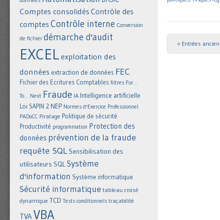
Comptes consolidés
Contrôle des
Contrôle interne
comptes
Conversion
démarche d'audit
de fichier
« Entrées ancie
Post navigat
EXCEL
exploitation des
FEC
données
extraction de données
Fichier des Ecritures Comptables
filtres
For...
Fraude
Intelligence artificielle
IA
To... Next
NEP
Loi SAPIN 2
Normes d'Exercice Professionnel
Politique de sécurité
Piratage
PADoCC
Protection des
Productivité
programmation
prévention de la fraude
données
requête SQL
Sensibilisation des
Système
utilisateurs
SQL
d'information
Système informatique
Sécurité informatique
tableau croisé
TCD
dynamique
Tests conditionnels
traçabilité
VBA
TVA