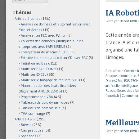
IA Robot
Thèmes
Articles à suites
(164)
Posté par
Benoît RIVIE
Analyse de données et automatisation avec
Excel et Access
(13)
Cette année enc
Analyser un FEC avec Python
(3)
Collecter des données juridiques sur les
France IA et di
entreprises avec l'API SIRENE
(2)
organisé une ta
Enregistreur de macros d'EXCEL
(3)
Limoges.
Extraire les pistes audio d'un CD avec EAC
(3)
Initiation au Basic
(12)
Maîtriser ETAFI CONSO
(3)
Archivé sous
Contrôle i
Maîtriser EXCEL
(65)
Attaque informatique
,
Maîtriser le langage de requête SQL
(13)
Drones4Sec
,
EOS TECH
Modernisation des états financiers
artificielle
,
Intelligenc
Russie
,
Secret des affai
(Règlement ANC 2022-06)
(7)
franceia.fr
|
Commenter
Programmer en VBA
(46)
Tableaux de bord dynamiques
(7)
Tableaux de bord visuels
(4)
TVA sur marge
(7)
Articles A&SI
(295)
Meilleurs
Brèves
(238)
Cas pratiques
(58)
Posté par
Benoît RIVIE
Sondages
(3)