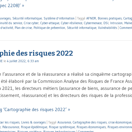
pec 2208)’ »
ouvrages
,
Sécurité informatique
,
Système d'information
|
Taggé
AFNOR
,
Bonnes pratiques
,
Carto
inuité du service
,
Crise cyber
,
Cyber-attaque
,
Cyber-résilience
,
Cybermenace
,
DSI
,
Intrusion
,
Malve
d'activité
,
Plan de crise
,
Politique de prévention
,
Sécurité informatique
,
Vulnérabilités
|
Comment
phie des risques 2022
RE
le
4 juillet 2022, 6:33 am
 l’assurance et de la réassurance a réalisé sa cinquième cartograph
été élaboré par la Commission Analyse des Risques de France Ass
in 2021, les directeurs métiers (assurance de biens, assurance de p
tissement, réassurance) et les directeurs des risques de la profess
g ‘Cartographie des risques 2022’ »
par les risques
,
Livres & ouvrages
|
Taggé
Assurance
,
Cartographie des risques
,
crise économique
e
,
Réassurance
,
Risque épidémique
,
Risque systémique
,
Risques économiques
,
Risques environ
lementaires
,
Risques sociétaux
,
Risques technologiques
|
Commenter