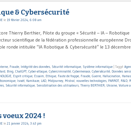
ique & Cybersécurité
RE
le
19 février 2024, 6:08 am
ore Thierry Berthier, Pilote du groupe « Sécurité – IA – Robotique
recteur scientifique de la fédération professionnelle européenne D
ble ronde intitulée “IA Robotique & Cybersécurité” le 13 décembr
nterne
,
Fraude
,
Intégrité des données
,
Sécurité informatique
,
Système informatique
|
Taggé
Agen
Bard
,
Bing
,
ChatGPT
,
Cyber-attaque
,
Cybercriminalité
,
Cybermenace
,
Cybersécurité
,
Données sensi
NOLOGIE
,
Esprit critique
,
Essaim
,
Ethique
,
Faute de frappe
,
Fraude
,
Guerre
,
Hallucination
,
Hamas
e économique
,
Israël
,
Kamikaze
,
LAD
,
Midjourney
,
Mistral
,
nouvelles technologies
,
PARROT
,
R&D
,
res
,
Sécurité informatique
,
Sensibilisation des utilisateurs
,
Thierry BERTHIER
,
Ukraine
,
Voiture 
 voeux 2024 !
RE
le
21 janvier 2024, 3:43 pm