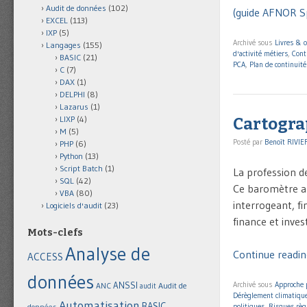
Audit de données
(102)
(guide AFNOR S
EXCEL
(113)
IXP
(5)
Archivé sous
Livres & 
Langages
(155)
d'activité métiers
,
Cont
BASIC
(21)
PCA
,
Plan de continuité 
C
(7)
DAX
(1)
DELPHI
(8)
Lazarus
(1)
LIXP
(4)
Cartogra
M
(5)
Posté par
Benoît RIVIE
PHP
(6)
Python
(13)
Script Batch
(1)
La profession de
SQL
(42)
Ce baromètre a 
VBA
(80)
interrogeant, f
Logiciels d'audit
(23)
finance et inves
Mots-clefs
Analyse de
Continue readin
ACCESS
données
ANSSI
Archivé sous
Approche 
Audit de
ANC
audit
Dérèglement climatiqu
Automatisation
BASIC
données
politiques
,
Risques règ