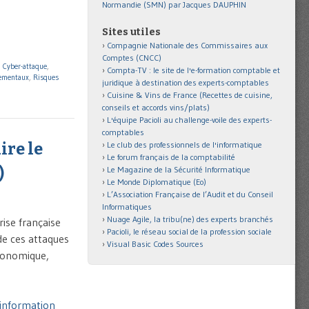
Normandie (SMN) par Jacques DAUPHIN
Sites utiles
Compagnie Nationale des Commissaires aux
Comptes (CNCC)
,
Cyber-attaque
,
Compta-TV : le site de l'e-formation comptable et
nementaux
,
Risques
juridique à destination des experts-comptables
Cuisine & Vins de France (Recettes de cuisine,
conseils et accords vins/plats)
L'équipe Pacioli au challenge-voile des experts-
comptables
ire le
Le club des professionnels de l'informatique
Le forum français de la comptabilité
)
Le Magazine de la Sécurité Informatique
Le Monde Diplomatique (Eo)
L’Association Française de l’Audit et du Conseil
Informatiques
Nuage Agile, la tribu(ne) des experts branchés
ise française
Pacioli, le réseau social de la profession sociale
de ces attaques
Visual Basic Codes Sources
économique,
’information