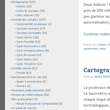
Bibliographie
(115)
Deux millions !
Articles
(15)
près de 300 mill
Livres & ouvrages
(33)
Sites internet
(71)
peu glamour au 
Contrôle des comptes
(197)
automatisation, 
Comptabilité analytique
(2)
Comptes annuels
(47)
Comptes consolidés
(35)
Continue readin
Cycle Clients
(28)
Cycle Fiscalité
(52)
Archivé sous
Brèves
,
Li
Cycle Fournisseurs
(29)
souveraineté
,
Voeux
Cycle Immobilisations
(8)
Cycle Personnel
(17)
Cycle Stocks
(14)
Cycle Trésorerie
(22)
Contrôle interne
(52)
Cartogra
Fraude
(42)
Posté par
Benoît RIVIE
Fonctionnement du site
(13)
Appel à contribution
(1)
Pannes
(2)
La profession de
Formation professionnelle
(26)
Ce baromètre a 
Histoire de l'informatique
(15)
chaque risque i
Mes publications
(3)
Revue Française de Comptabilité
(3)
technologiques, 
On parle de moi
(5)