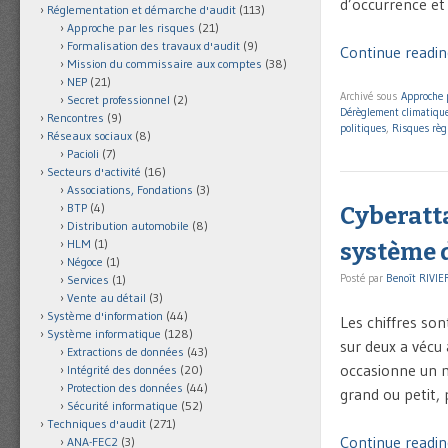
d’occurrence et
Réglementation et démarche d'audit
(113)
Approche par les risques
(21)
Formalisation des travaux d'audit
(9)
Continue readin
Mission du commissaire aux comptes
(38)
NEP
(21)
Archivé sous
Approche 
Secret professionnel
(2)
Dérèglement climatiqu
Rencontres
(9)
politiques
,
Risques règ
Réseaux sociaux
(8)
Pacioli
(7)
Secteurs d'activité
(16)
Associations, Fondations
(3)
BTP
(4)
Cyberatta
Distribution automobile
(8)
HLM
(1)
système 
Négoce
(1)
Posté par
Benoît RIVIE
Services
(1)
Vente au détail
(3)
Système d'information
(44)
Les chiffres so
Système informatique
(128)
sur deux a vécu
Extractions de données
(43)
occasionne un m
Intégrité des données
(20)
Protection des données
(44)
grand ou petit, p
Sécurité informatique
(52)
Techniques d'audit
(271)
Continue reading
ANA-FEC2
(3)