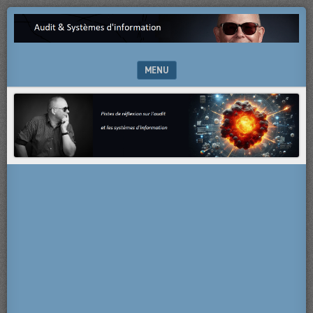
Pistes
AUDIT
de
&
réflexion
sur
MENU
SYSTÈMES
l’audit
et
SKIP TO CONTENT
D'INFORMATION
les
systèmes
d’information