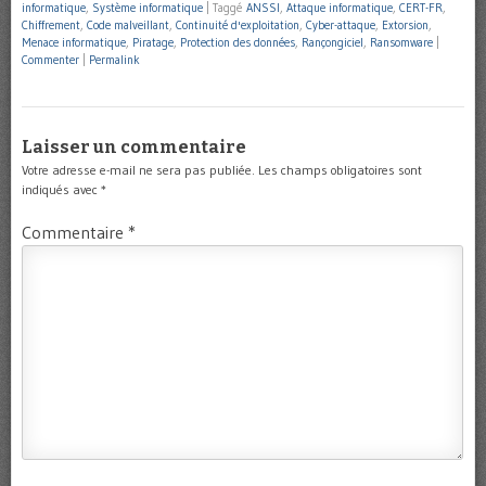
informatique
,
Système informatique
|
Taggé
ANSSI
,
Attaque informatique
,
CERT-FR
,
Chiffrement
,
Code malveillant
,
Continuité d'exploitation
,
Cyber-attaque
,
Extorsion
,
Menace informatique
,
Piratage
,
Protection des données
,
Rançongiciel
,
Ransomware
|
Commenter
|
Permalink
Laisser un commentaire
Votre adresse e-mail ne sera pas publiée.
Les champs obligatoires sont
indiqués avec
*
Commentaire
*