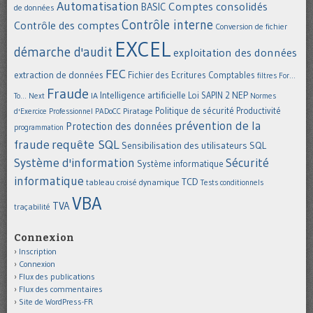
Automatisation
Comptes consolidés
BASIC
de données
Contrôle interne
Contrôle des comptes
Conversion de fichier
EXCEL
démarche d'audit
exploitation des données
FEC
extraction de données
Fichier des Ecritures Comptables
filtres
For...
Fraude
Intelligence artificielle
NEP
IA
Loi SAPIN 2
To... Next
Normes
Politique de sécurité
Piratage
Productivité
d'Exercice Professionnel
PADoCC
prévention de la
Protection des données
programmation
requête SQL
fraude
Sensibilisation des utilisateurs
SQL
Système d'information
Sécurité
Système informatique
informatique
TCD
tableau croisé dynamique
Tests conditionnels
VBA
TVA
traçabilité
Connexion
Inscription
Connexion
Flux des publications
Flux des commentaires
Site de WordPress-FR