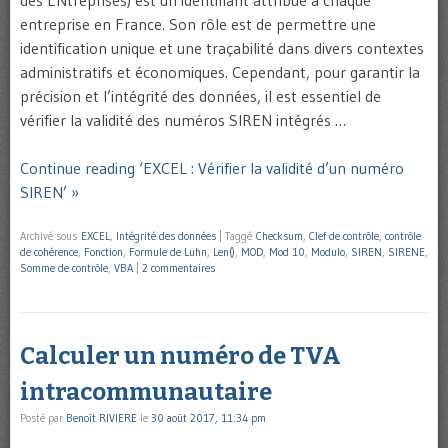
des ENtreprises) est un identifiant attribué à chaque
entreprise en France. Son rôle est de permettre une
identification unique et une traçabilité dans divers contextes
administratifs et économiques. Cependant, pour garantir la
précision et l’intégrité des données, il est essentiel de
vérifier la validité des numéros SIREN intégrés …
Continue reading ‘EXCEL : Vérifier la validité d’un numéro
SIREN’ »
Archivé sous
EXCEL
,
Intégrité des données
|
Taggé
Checksum
,
Clef de contrôle
,
contrôle
de cohérence
,
Fonction
,
Formule de Luhn
,
Len()
,
MOD
,
Mod 10
,
Modulo
,
SIREN
,
SIRENE
,
Somme de contrôle
,
VBA
|
2 commentaires
Calculer un numéro de TVA
intracommunautaire
Posté par
Benoît RIVIERE
le
30 août 2017, 11:34 pm