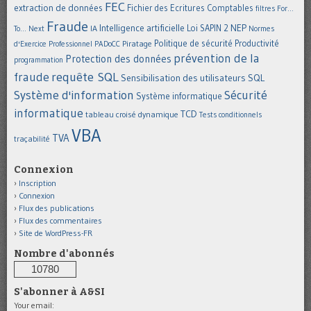
FEC
extraction de données
Fichier des Ecritures Comptables
filtres
For...
Fraude
Intelligence artificielle
NEP
IA
Loi SAPIN 2
To... Next
Normes
Politique de sécurité
Piratage
Productivité
d'Exercice Professionnel
PADoCC
prévention de la
Protection des données
programmation
requête SQL
fraude
Sensibilisation des utilisateurs
SQL
Système d'information
Sécurité
Système informatique
informatique
TCD
tableau croisé dynamique
Tests conditionnels
VBA
TVA
traçabilité
Connexion
Inscription
Connexion
Flux des publications
Flux des commentaires
Site de WordPress-FR
Nombre d'abonnés
10780
S'abonner à A&SI
Your email: