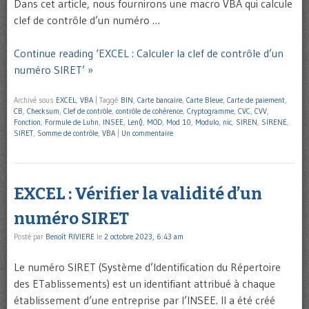
Dans cet article, nous fournirons une macro VBA qui calcule
clef de contrôle d’un numéro …
Continue reading ‘EXCEL : Calculer la clef de contrôle d’un
numéro SIRET’ »
Archivé sous
EXCEL
,
VBA
|
Taggé
BIN
,
Carte bancaire
,
Carte Bleue
,
Carte de paiement
,
CB
,
Checksum
,
Clef de contrôle
,
contrôle de cohérence
,
Cryptogramme
,
CVC
,
CVV
,
Fonction
,
Formule de Luhn
,
INSEE
,
Len()
,
MOD
,
Mod 10
,
Modulo
,
nic
,
SIREN
,
SIRENE
,
SIRET
,
Somme de contrôle
,
VBA
|
Un commentaire
EXCEL : Vérifier la validité d’un
numéro SIRET
Posté par
Benoît RIVIERE
le
2 octobre 2023, 6:43 am
Le numéro SIRET (Système d’Identification du Répertoire
des ETablissements) est un identifiant attribué à chaque
établissement d’une entreprise par l’INSEE. Il a été créé