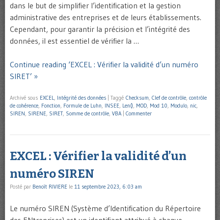
dans le but de simplifier l’identification et la gestion
administrative des entreprises et de leurs établissements.
Cependant, pour garantir la précision et l’intégrité des
données, il est essentiel de vérifier la …
Continue reading ‘EXCEL : Vérifier la validité d’un numéro
SIRET’ »
Archivé sous
EXCEL
,
Intégrité des données
|
Taggé
Checksum
,
Clef de contrôle
,
contrôle
de cohérence
,
Fonction
,
Formule de Luhn
,
INSEE
,
Len()
,
MOD
,
Mod 10
,
Modulo
,
nic
,
SIREN
,
SIRENE
,
SIRET
,
Somme de contrôle
,
VBA
|
Commenter
EXCEL : Vérifier la validité d’un
numéro SIREN
Posté par
Benoît RIVIERE
le
11 septembre 2023, 6:03 am
Le numéro SIREN (Système d’Identification du Répertoire