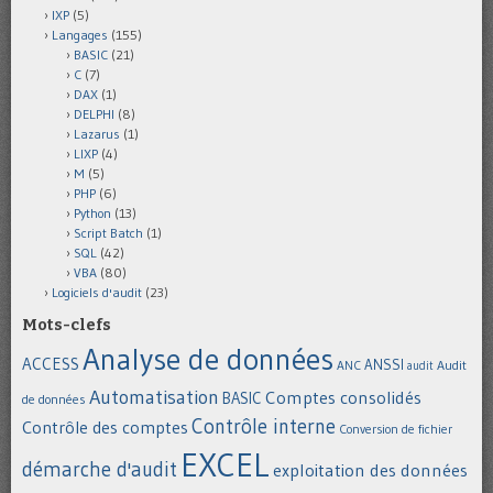
IXP
(5)
Langages
(155)
BASIC
(21)
C
(7)
DAX
(1)
DELPHI
(8)
Lazarus
(1)
LIXP
(4)
M
(5)
PHP
(6)
Python
(13)
Script Batch
(1)
SQL
(42)
VBA
(80)
Logiciels d'audit
(23)
Mots-clefs
Analyse de données
ACCESS
ANSSI
Audit
ANC
audit
Automatisation
Comptes consolidés
BASIC
de données
Contrôle interne
Contrôle des comptes
Conversion de fichier
EXCEL
démarche d'audit
exploitation des données