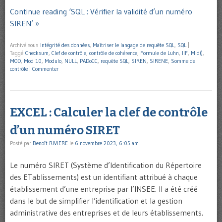
Continue reading ‘SQL : Vérifier la validité d’un numéro
SIREN’ »
Archivé sous
Intégrité des données
,
Maîtriser le langage de requête SQL
,
SQL
|
Taggé
Checksum
,
Clef de contrôle
,
contrôle de cohérence
,
Formule de Luhn
,
IIF
,
Mid()
,
MOD
,
Mod 10
,
Modulo
,
NULL
,
PADoCC
,
requête SQL
,
SIREN
,
SIRENE
,
Somme de
contrôle
|
Commenter
EXCEL : Calculer la clef de contrôle
d’un numéro SIRET
Posté par
Benoît RIVIERE
le
6 novembre 2023, 6:05 am
Le numéro SIRET (Système d’Identification du Répertoire
des ETablissements) est un identifiant attribué à chaque
établissement d’une entreprise par l’INSEE. Il a été créé
dans le but de simplifier l’identification et la gestion
administrative des entreprises et de leurs établissements.