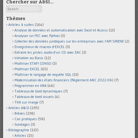
Chercher sur A&SI…
Search
Thèmes
Articles à suites
(164)
Analyse de données et automatisation avec Excel et Access
(13)
Analyser un FEC avec Python
(3)
Collecter des données juridiques sur les entreprises avec l'API SIRENE
(2)
Enregistreur de macros d'EXCEL
(3)
Extraire les pistes audio d'un CD avec EAC
(3)
Initiation au Basic
(12)
Maîtriser ETAFI CONSO
(3)
Maîtriser EXCEL
(65)
Maîtriser le langage de requête SQL
(13)
Modernisation des états financiers (Règlement ANC 2022-06)
(7)
Programmer en VBA
(46)
Tableaux de bord dynamiques
(7)
Tableaux de bord visuels
(4)
TVA sur marge
(7)
Articles A&SI
(295)
Brèves
(238)
Cas pratiques
(58)
Sondages
(3)
Bibliographie
(115)
Articles
(15)