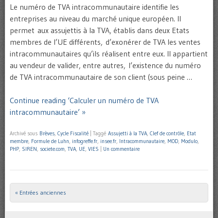
Le numéro de TVA intracommunautaire identifie les
entreprises au niveau du marché unique européen. Il
permet aux assujettis à la TVA, établis dans deux Etats
membres de l’UE différents, d’exonérer de TVA les ventes
intracommunautaires qu’ils réalisent entre eux. Il appartient
au vendeur de valider, entre autres, l’existence du numéro
de TVA intracommunautaire de son client (sous peine …
Continue reading ‘Calculer un numéro de TVA
intracommunautaire’ »
Archivé sous
Brèves
,
Cycle Fiscalité
|
Taggé
Assujetti à la TVA
,
Clef de contrôle
,
Etat
membre
,
Formule de Luhn
,
infogreffe.fr
,
insee.fr
,
Intracommunautaire
,
MOD
,
Modulo
,
PHP
,
SIREN
,
societe.com
,
TVA
,
UE
,
VIES
|
Un commentaire
« Entrées anciennes
Post navigation