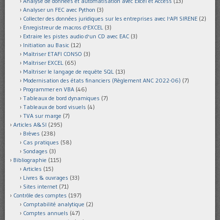
Analyse de données et automatisation avec Excel et Access
(13)
Analyser un FEC avec Python
(3)
Collecter des données juridiques sur les entreprises avec l'API SIRENE
(2)
Enregistreur de macros d'EXCEL
(3)
Extraire les pistes audio d'un CD avec EAC
(3)
Initiation au Basic
(12)
Maîtriser ETAFI CONSO
(3)
Maîtriser EXCEL
(65)
Maîtriser le langage de requête SQL
(13)
Modernisation des états financiers (Règlement ANC 2022-06)
(7)
Programmer en VBA
(46)
Tableaux de bord dynamiques
(7)
Tableaux de bord visuels
(4)
TVA sur marge
(7)
Articles A&SI
(295)
Brèves
(238)
Cas pratiques
(58)
Sondages
(3)
Bibliographie
(115)
Articles
(15)
Livres & ouvrages
(33)
Sites internet
(71)
Contrôle des comptes
(197)
Comptabilité analytique
(2)
Comptes annuels
(47)