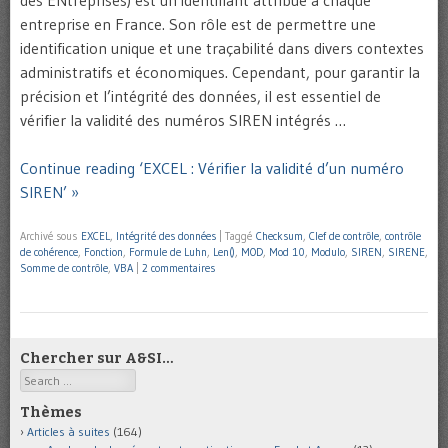
des ENtreprises) est un identifiant attribué à chaque
entreprise en France. Son rôle est de permettre une
identification unique et une traçabilité dans divers contextes
administratifs et économiques. Cependant, pour garantir la
précision et l’intégrité des données, il est essentiel de
vérifier la validité des numéros SIREN intégrés …
Continue reading ‘EXCEL : Vérifier la validité d’un numéro
SIREN’ »
Archivé sous
EXCEL
,
Intégrité des données
|
Taggé
Checksum
,
Clef de contrôle
,
contrôle
de cohérence
,
Fonction
,
Formule de Luhn
,
Len()
,
MOD
,
Mod 10
,
Modulo
,
SIREN
,
SIRENE
,
Somme de contrôle
,
VBA
|
2 commentaires
Chercher sur A&SI…
Search
Thèmes
Articles à suites
(164)