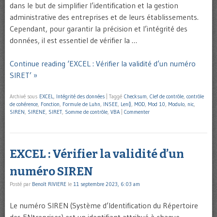
dans le but de simplifier l’identification et la gestion
administrative des entreprises et de leurs établissements.
Cependant, pour garantir la précision et l’intégrité des
données, il est essentiel de vérifier la …
Continue reading ‘EXCEL : Vérifier la validité d’un numéro
SIRET’ »
Archivé sous
EXCEL
,
Intégrité des données
|
Taggé
Checksum
,
Clef de contrôle
,
contrôle
de cohérence
,
Fonction
,
Formule de Luhn
,
INSEE
,
Len()
,
MOD
,
Mod 10
,
Modulo
,
nic
,
SIREN
,
SIRENE
,
SIRET
,
Somme de contrôle
,
VBA
|
Commenter
EXCEL : Vérifier la validité d’un
numéro SIREN
Posté par
Benoît RIVIERE
le
11 septembre 2023, 6:03 am
Le numéro SIREN (Système d’Identification du Répertoire