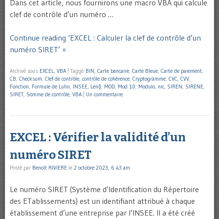
Dans cet article, nous fournirons une macro VBA qui calcule
clef de contrôle d’un numéro …
Continue reading ‘EXCEL : Calculer la clef de contrôle d’un
numéro SIRET’ »
Archivé sous
EXCEL
,
VBA
|
Taggé
BIN
,
Carte bancaire
,
Carte Bleue
,
Carte de paiement
,
CB
,
Checksum
,
Clef de contrôle
,
contrôle de cohérence
,
Cryptogramme
,
CVC
,
CVV
,
Fonction
,
Formule de Luhn
,
INSEE
,
Len()
,
MOD
,
Mod 10
,
Modulo
,
nic
,
SIREN
,
SIRENE
,
SIRET
,
Somme de contrôle
,
VBA
|
Un commentaire
EXCEL : Vérifier la validité d’un
numéro SIRET
Posté par
Benoît RIVIERE
le
2 octobre 2023, 6:43 am
Le numéro SIRET (Système d’Identification du Répertoire
des ETablissements) est un identifiant attribué à chaque
établissement d’une entreprise par l’INSEE. Il a été créé