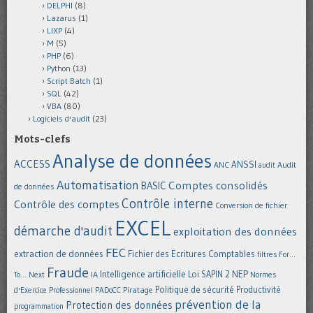
DELPHI
(8)
Lazarus
(1)
LIXP
(4)
M
(5)
PHP
(6)
Python
(13)
Script Batch
(1)
SQL
(42)
VBA
(80)
Logiciels d'audit
(23)
Mots-clefs
Analyse de données
ACCESS
ANSSI
Audit
ANC
audit
Automatisation
Comptes consolidés
BASIC
de données
Contrôle interne
Contrôle des comptes
Conversion de fichier
EXCEL
démarche d'audit
exploitation des données
FEC
extraction de données
Fichier des Ecritures Comptables
filtres
For...
Fraude
Intelligence artificielle
NEP
IA
Loi SAPIN 2
To... Next
Normes
Politique de sécurité
Piratage
Productivité
d'Exercice Professionnel
PADoCC
prévention de la
Protection des données
programmation