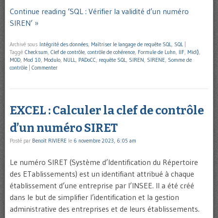
Continue reading ‘SQL : Vérifier la validité d’un numéro
SIREN’ »
Archivé sous
Intégrité des données
,
Maîtriser le langage de requête SQL
,
SQL
|
Taggé
Checksum
,
Clef de contrôle
,
contrôle de cohérence
,
Formule de Luhn
,
IIF
,
Mid()
,
MOD
,
Mod 10
,
Modulo
,
NULL
,
PADoCC
,
requête SQL
,
SIREN
,
SIRENE
,
Somme de
contrôle
|
Commenter
EXCEL : Calculer la clef de contrôle
d’un numéro SIRET
Posté par
Benoît RIVIERE
le
6 novembre 2023, 6:05 am
Le numéro SIRET (Système d’Identification du Répertoire
des ETablissements) est un identifiant attribué à chaque
établissement d’une entreprise par l’INSEE. Il a été créé
dans le but de simplifier l’identification et la gestion
administrative des entreprises et de leurs établissements.