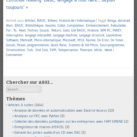
toujours’ »
Archivé sous
Articles
,
BASIC
,
Brèves
,
Histoire de l'informatique
|
Taggé
Amiga
,
Amstrad
,
Atari
,
BASIC
,
Bibliothèque
,
boucles
,
Cobol
,
Compilateur
,
Embranchement
,
Exécutable
,
For... To... Next
,
Fortran
,
Gosub... Return
,
Goto
,
GW BASIC
,
Histoire
,
IBM PC
,
INKEY
,
Interruption
,
langage interprété
,
Langage machine
,
Langage structuré
,
Locomotive
Software
,
Memsoft
,
Micro-informatique
,
Microsoft
,
MSX
,
Norme
,
On Error
,
On Timer...
Gosub
,
Pascal
,
programmation
,
Quick Basic
,
Sciences & Vie Micro
,
Sous-programme
,
Structuration
,
Sub... End Sub
,
SVM
,
Temporisation
,
Thomson
,
While... Wend
|
Commenter
Chercher sur A&SI…
Search
Thèmes
Articles à suites
(164)
Analyse de données et automatisation avec Excel et Access
(13)
Analyser un FEC avec Python
(3)
Collecter des données juridiques sur les entreprises avec l'API SIRENE
(2)
Enregistreur de macros d'EXCEL
(3)
Extraire les pistes audio d'un CD avec EAC
(3)