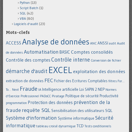
Python
(13)
Script Batch
(1)
SQL
(42)
VBA
(80)
Logiciels d'audit
(23)
Mots-clefs
Analyse de données
ACCESS
ANSSI
Audit
ANC
audit
Automatisation
Comptes consolidés
BASIC
de données
Contrôle interne
Contrôle des comptes
Conversion de fichier
EXCEL
démarche d'audit
exploitation des données
FEC
extraction de données
Fichier des Ecritures Comptables
filtres
For...
Fraude
Intelligence artificielle
NEP
IA
Loi SAPIN 2
To... Next
Normes
Politique de sécurité
Piratage
Productivité
d'Exercice Professionnel
PADoCC
prévention de la
Protection des données
programmation
requête SQL
fraude
Sensibilisation des utilisateurs
SQL
Système d'information
Sécurité
Système informatique
informatique
TCD
tableau croisé dynamique
Tests conditionnels