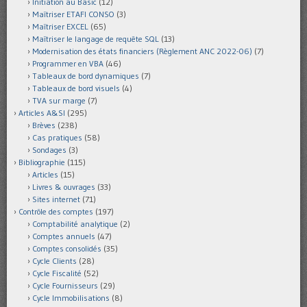
Initiation au Basic
(12)
Maîtriser ETAFI CONSO
(3)
Maîtriser EXCEL
(65)
Maîtriser le langage de requête SQL
(13)
Modernisation des états financiers (Règlement ANC 2022-06)
(7)
Programmer en VBA
(46)
Tableaux de bord dynamiques
(7)
Tableaux de bord visuels
(4)
TVA sur marge
(7)
Articles A&SI
(295)
Brèves
(238)
Cas pratiques
(58)
Sondages
(3)
Bibliographie
(115)
Articles
(15)
Livres & ouvrages
(33)
Sites internet
(71)
Contrôle des comptes
(197)
Comptabilité analytique
(2)
Comptes annuels
(47)
Comptes consolidés
(35)
Cycle Clients
(28)
Cycle Fiscalité
(52)
Cycle Fournisseurs
(29)
Cycle Immobilisations
(8)