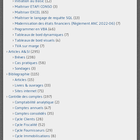
Initiation au Basic
(12)
Maîtriser ETAFI CONSO
(3)
Maîtriser EXCEL
(65)
Maîtriser le langage de requête SQL
(13)
Modernisation des états financiers (Règlement ANC 2022-06)
(7)
Programmer en VBA
(46)
Tableaux de bord dynamiques
(7)
Tableaux de bord visuels
(4)
TVA sur marge
(7)
Articles A&SI
(295)
Brèves
(238)
Cas pratiques
(58)
Sondages
(3)
Bibliographie
(115)
Articles
(15)
Livres & ouvrages
(33)
Sites internet
(71)
Contrôle des comptes
(197)
Comptabilité analytique
(2)
Comptes annuels
(47)
Comptes consolidés
(35)
Cycle Clients
(28)
Cycle Fiscalité
(52)
Cycle Fournisseurs
(29)
Cycle Immobilisations
(8)