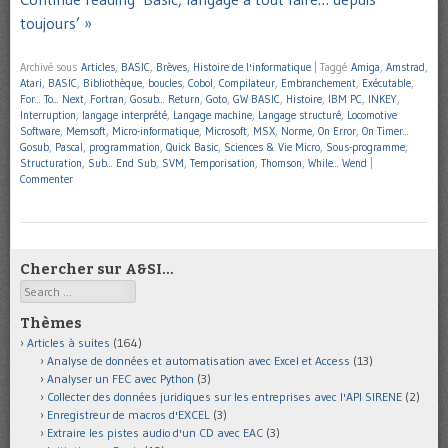
toujours’ »
Archivé sous
Articles
,
BASIC
,
Brèves
,
Histoire de l'informatique
|
Taggé
Amiga
,
Amstrad
,
Atari
,
BASIC
,
Bibliothèque
,
boucles
,
Cobol
,
Compilateur
,
Embranchement
,
Exécutable
,
For... To... Next
,
Fortran
,
Gosub... Return
,
Goto
,
GW BASIC
,
Histoire
,
IBM PC
,
INKEY
,
Interruption
,
langage interprété
,
Langage machine
,
Langage structuré
,
Locomotive
Software
,
Memsoft
,
Micro-informatique
,
Microsoft
,
MSX
,
Norme
,
On Error
,
On Timer...
Gosub
,
Pascal
,
programmation
,
Quick Basic
,
Sciences & Vie Micro
,
Sous-programme
,
Structuration
,
Sub... End Sub
,
SVM
,
Temporisation
,
Thomson
,
While... Wend
|
Commenter
Chercher sur A&SI…
Search
Thèmes
Articles à suites
(164)
Analyse de données et automatisation avec Excel et Access
(13)
Analyser un FEC avec Python
(3)
Collecter des données juridiques sur les entreprises avec l'API SIRENE
(2)
Enregistreur de macros d'EXCEL
(3)
Extraire les pistes audio d'un CD avec EAC
(3)