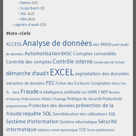
Python
(13)
Script Batch
(1)
SQL
(42)
VBA
(80)
Logiciels d'audit
(23)
Mots-clefs
Analyse de données
ACCESS
ANSSI
Audit
ANC
audit
Automatisation
Comptes consolidés
BASIC
de données
Contrôle interne
Contrôle des comptes
Conversion de fichier
EXCEL
démarche d'audit
exploitation des données
FEC
extraction de données
Fichier des Ecritures Comptables
filtres
For...
Fraude
Intelligence artificielle
NEP
IA
Loi SAPIN 2
To... Next
Normes
Politique de sécurité
Piratage
Productivité
d'Exercice Professionnel
PADoCC
prévention de la
Protection des données
programmation
requête SQL
fraude
Sensibilisation des utilisateurs
SQL
Système d'information
Sécurité
Système informatique
informatique
TCD
tableau croisé dynamique
Tests conditionnels