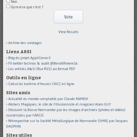
Non
Qu'est-ce que c'est ?
View Results
Archive des sondages
Liens A&SI
Blog du projet AppliConso II
Fil twitter technos & audit @BenoitRiviere14
Les articles A&SI (flux RSS) au format PDF
Outils en ligne
Calcul du barème d'heures CNCC en ligne
Sites amis
Actualité du monde comptable par Claude RAMEIX
Ateliers Magiques, le site de l'illusionniste et magicien Alain GUY
Découvrir la Basse-Normandie par les images d'archives (photos et vidéos)
numérisées par l'ARCIS
Rétrospective sur la Société Métallurgique de Normandie (SMN) par Jacques
DAUPHIN
Sites utiles