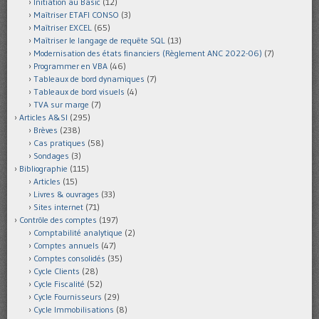
Initiation au Basic
(12)
Maîtriser ETAFI CONSO
(3)
Maîtriser EXCEL
(65)
Maîtriser le langage de requête SQL
(13)
Modernisation des états financiers (Règlement ANC 2022-06)
(7)
Programmer en VBA
(46)
Tableaux de bord dynamiques
(7)
Tableaux de bord visuels
(4)
TVA sur marge
(7)
Articles A&SI
(295)
Brèves
(238)
Cas pratiques
(58)
Sondages
(3)
Bibliographie
(115)
Articles
(15)
Livres & ouvrages
(33)
Sites internet
(71)
Contrôle des comptes
(197)
Comptabilité analytique
(2)
Comptes annuels
(47)
Comptes consolidés
(35)
Cycle Clients
(28)
Cycle Fiscalité
(52)
Cycle Fournisseurs
(29)
Cycle Immobilisations
(8)