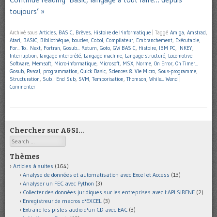
toujours’ »
Archivé sous
Articles
,
BASIC
,
Brèves
,
Histoire de l'informatique
|
Taggé
Amiga
,
Amstrad
,
Atari
,
BASIC
,
Bibliothèque
,
boucles
,
Cobol
,
Compilateur
,
Embranchement
,
Exécutable
,
For... To... Next
,
Fortran
,
Gosub... Return
,
Goto
,
GW BASIC
,
Histoire
,
IBM PC
,
INKEY
,
Interruption
,
langage interprété
,
Langage machine
,
Langage structuré
,
Locomotive
Software
,
Memsoft
,
Micro-informatique
,
Microsoft
,
MSX
,
Norme
,
On Error
,
On Timer...
Gosub
,
Pascal
,
programmation
,
Quick Basic
,
Sciences & Vie Micro
,
Sous-programme
,
Structuration
,
Sub... End Sub
,
SVM
,
Temporisation
,
Thomson
,
While... Wend
|
Commenter
Chercher sur A&SI…
Search
Thèmes
Articles à suites
(164)
Analyse de données et automatisation avec Excel et Access
(13)
Analyser un FEC avec Python
(3)
Collecter des données juridiques sur les entreprises avec l'API SIRENE
(2)
Enregistreur de macros d'EXCEL
(3)
Extraire les pistes audio d'un CD avec EAC
(3)