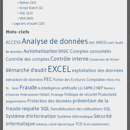
Python
(13)
Script Batch
(1)
SQL
(42)
VBA
(80)
Logiciels d'audit
(23)
Mots-clefs
Analyse de données
ACCESS
ANSSI
Audit
ANC
audit
Automatisation
Comptes consolidés
BASIC
de données
Contrôle interne
Contrôle des comptes
Conversion de fichier
EXCEL
démarche d'audit
exploitation des données
FEC
extraction de données
Fichier des Ecritures Comptables
filtres
For...
Fraude
Intelligence artificielle
NEP
IA
Loi SAPIN 2
To... Next
Normes
Politique de sécurité
Piratage
Productivité
d'Exercice Professionnel
PADoCC
prévention de la
Protection des données
programmation
requête SQL
fraude
Sensibilisation des utilisateurs
SQL
Système d'information
Sécurité
Système informatique
informatique
TCD
tableau croisé dynamique
Tests conditionnels