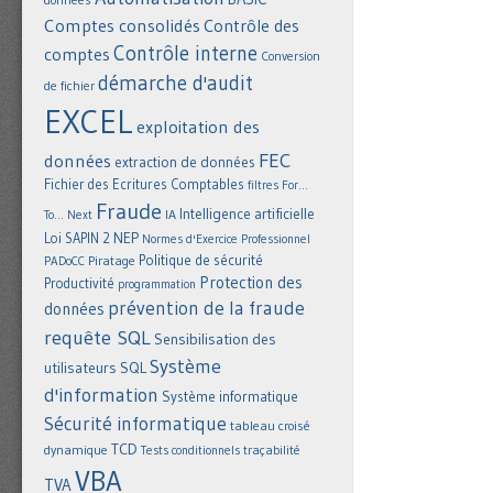
Comptes consolidés
Contrôle des
Contrôle interne
comptes
Conversion
démarche d'audit
de fichier
EXCEL
exploitation des
FEC
données
extraction de données
Fichier des Ecritures Comptables
filtres
For...
Fraude
Intelligence artificielle
IA
To... Next
NEP
Loi SAPIN 2
Normes d'Exercice Professionnel
Politique de sécurité
Piratage
PADoCC
Protection des
Productivité
programmation
prévention de la fraude
données
requête SQL
Sensibilisation des
Système
utilisateurs
SQL
d'information
Système informatique
Sécurité informatique
tableau croisé
TCD
dynamique
Tests conditionnels
traçabilité
VBA
TVA