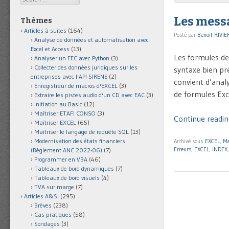
Les messa
Thèmes
Articles à suites
(164)
Posté par
Benoît RIVIE
Analyse de données et automatisation avec
Excel et Access
(13)
Les formules de
Analyser un FEC avec Python
(3)
Collecter des données juridiques sur les
syntaxe bien pr
entreprises avec l'API SIRENE
(2)
convient d’analy
Enregistreur de macros d'EXCEL
(3)
de formules Exc
Extraire les pistes audio d'un CD avec EAC
(3)
Initiation au Basic
(12)
Maîtriser ETAFI CONSO
(3)
Continue readin
Maîtriser EXCEL
(65)
Maîtriser le langage de requête SQL
(13)
Modernisation des états financiers
Archivé sous
EXCEL
,
Ma
Erreurs
,
EXCEL
,
INDEX
(Règlement ANC 2022-06)
(7)
Programmer en VBA
(46)
Tableaux de bord dynamiques
(7)
Tableaux de bord visuels
(4)
TVA sur marge
(7)
Articles A&SI
(295)
Brèves
(238)
Cas pratiques
(58)
Sondages
(3)