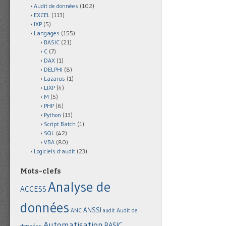
Audit de données
(102)
EXCEL
(113)
IXP
(5)
Langages
(155)
BASIC
(21)
C
(7)
DAX
(1)
DELPHI
(8)
Lazarus
(1)
LIXP
(4)
M
(5)
PHP
(6)
Python
(13)
Script Batch
(1)
SQL
(42)
VBA
(80)
Logiciels d'audit
(23)
Mots-clefs
Analyse de
ACCESS
données
ANSSI
Audit de
ANC
audit
Automatisation
BASIC
données