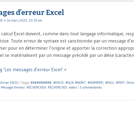
ges d’erreur Excel
RE
le
14 mars 2020, 10:29 am
 calcul Excel doivent, comme dans tout langage informatique, res
écise. Toute erreur de syntaxe est sanctionnée par un message d’er
ser pour en déterminer l’origine et apporter la correction appropr
el se matérialisent par un message précédé par un dièse (caractèr
g ‘Les messages d’erreur Excel’ »
îtriser EXCEL
|
Taggé
##########
,
#DIV/0
,
#N/A
,
#NOM?
,
#NOMBRE!
,
#NUL!
,
#REF!
,
Divis
,
Message d'erreur
,
RECHERCHEH
,
RECHERCHEV
,
valeur
|
5 commentaires