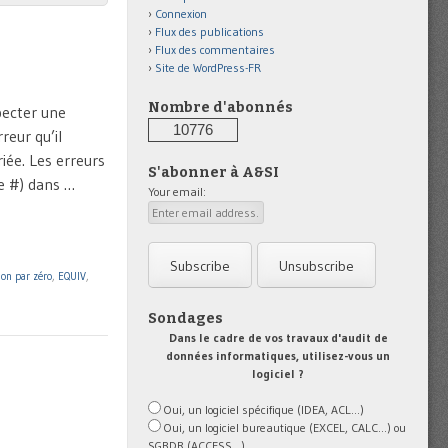
Connexion
Flux des publications
Flux des commentaires
Site de WordPress-FR
Nombre d'abonnés
pecter une
10776
reur qu’il
iée. Les erreurs
S'abonner à A&SI
e #) dans …
Your email:
ion par zéro
,
EQUIV
,
Sondages
Dans le cadre de vos travaux d'audit de
données informatiques, utilisez-vous un
logiciel ?
Oui, un logiciel spécifique (IDEA, ACL...)
Oui, un logiciel bureautique (EXCEL, CALC...) ou
SGBDR (ACCESS...)