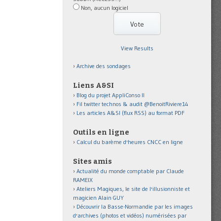
Non, aucun logiciel
View Results
Archive des sondages
Liens A&SI
Blog du projet AppliConso II
Fil twitter technos & audit @BenoitRiviere14
Les articles A&SI (flux RSS) au format PDF
Outils en ligne
Calcul du barème d'heures CNCC en ligne
Sites amis
Actualité du monde comptable par Claude
RAMEIX
Ateliers Magiques, le site de l'illusionniste et
magicien Alain GUY
Découvrir la Basse-Normandie par les images
d'archives (photos et vidéos) numérisées par