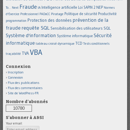
Fraude
Intelligence artificielle
NEP
IA
Loi SAPIN 2
To... Next
Normes
Politique de sécurité
Piratage
Productivité
d'Exercice Professionnel
PADoCC
prévention de la
Protection des données
programmation
requête SQL
fraude
Sensibilisation des utilisateurs
SQL
Système d'information
Sécurité
Système informatique
informatique
TCD
tableau croisé dynamique
Tests conditionnels
VBA
TVA
traçabilité
Connexion
Inscription
Connexion
Flux des publications
Flux des commentaires
Site de WordPress-FR
Nombre d'abonnés
10780
S'abonner à A&SI
Your email: