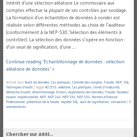
Intérêt d’une sélection aléatoire Le commissaire aux
comptes effectue la plupart de ses contrôles par sondage.
La formation d’un échantillon de données à sonder est
réalisée selon différentes méthodes au choix de l’auditeur
(conformément à la NEP-530. Sélection des éléments à
contrôler). La sélection des données s’opère en fonction :
d’un seuil de signification, d’une …
Continue reading ‘Echantillonnage de données : sélection
aléatoire de données’ »
Archivé sous
Audit de données
,
Cas pratiques
,
Contrôle des comptes
,
Fraude
,
NEP
,
SQL
,
Techniques d'audit
|
Taggé
ACCESS
,
aléatoire
,
Cas pratiques
,
climat d'insécurité
,
démarche d'audit
,
échantillonnage
,
Erreurs
,
exploitation des données
,
Fraude
,
fraudeur
,
hasard
,
imprévisibilité
,
NEP
,
NEP 240
,
NEP 330
,
NEP 530
,
Normes d'Exercice
Professionnel
,
prévention de la fraude
,
requête SQL
,
seuil de signification
,
transaction
|
5
commentaires
Chercher sur A&SI…