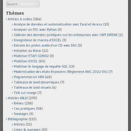
Search
Thèmes
Articles à suites
(164)
Analyse de données et automatisation avec Excel et Access
(13)
Analyser un FEC avec Python
(3)
Collecter des données juridiques sur les entreprises avec l'API SIRENE
(2)
Enregistreur de macros d'EXCEL
(3)
Extraire les pistes audio d'un CD avec EAC
(3)
Initiation au Basic
(12)
Maîtriser ETAFI CONSO
(3)
Maîtriser EXCEL
(65)
Maîtriser le langage de requête SQL
(13)
Modernisation des états financiers (Règlement ANC 2022-06)
(7)
Programmer en VBA
(46)
Tableaux de bord dynamiques
(7)
Tableaux de bord visuels
(4)
TVA sur marge
(7)
Articles A&SI
(295)
Brèves
(238)
Cas pratiques
(58)
Sondages
(3)
Bibliographie
(115)
Articles
(15)
Livres & ouvrages
(33)