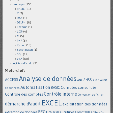
Langages
(155)
BASIC
(21)
C
(7)
DAX
(1)
DELPHI
(8)
Lazarus
(1)
LIXP
(4)
M
(5)
PHP
(6)
Python
(13)
Script Batch
(1)
SQL
(42)
VBA
(80)
Logiciels d'audit
(23)
Mots-clefs
Analyse de données
ACCESS
ANSSI
Audit
ANC
audit
Automatisation
Comptes consolidés
BASIC
de données
Contrôle interne
Contrôle des comptes
Conversion de fichier
EXCEL
démarche d'audit
exploitation des données
FEC
extraction de données
Fichier des Ecritures Comptables
filtres
For...