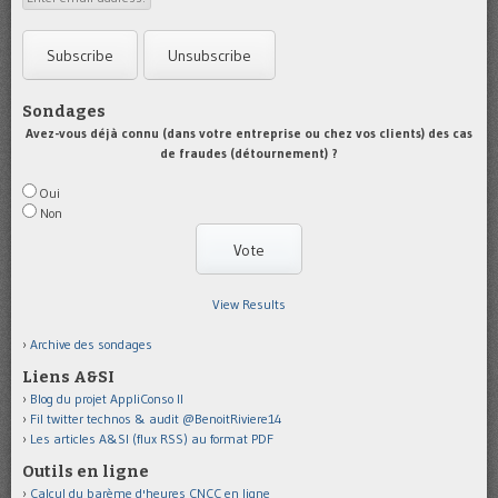
Sondages
Avez-vous déjà connu (dans votre entreprise ou chez vos clients) des cas
de fraudes (détournement) ?
Oui
Non
View Results
Archive des sondages
Liens A&SI
Blog du projet AppliConso II
Fil twitter technos & audit @BenoitRiviere14
Les articles A&SI (flux RSS) au format PDF
Outils en ligne
Calcul du barème d'heures CNCC en ligne