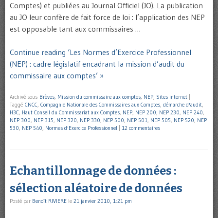
Comptes) et publiées au Journal Officiel (JO). La publication
au JO leur confère de fait force de loi : l’application des NEP
est opposable tant aux commissaires …
Continue reading ‘Les Normes d’Exercice Professionnel
(NEP) : cadre législatif encadrant la mission d’audit du
commissaire aux comptes’ »
Archivé sous
Brèves
,
Mission du commissaire aux comptes
,
NEP
,
Sites internet
|
Taggé
CNCC
,
Compagnie Nationale des Commissaires aux Comptes
,
démarche d'audit
,
H3C
,
Haut Conseil du Commissariat aux Comptes
,
NEP
,
NEP 200
,
NEP 230
,
NEP 240
,
NEP 300
,
NEP 315
,
NEP 320
,
NEP 330
,
NEP 500
,
NEP 501
,
NEP 505
,
NEP 520
,
NEP
530
,
NEP 540
,
Normes d'Exercice Professionnel
|
12 commentaires
Echantillonnage de données :
sélection aléatoire de données
Posté par
Benoît RIVIERE
le
21 janvier 2010, 1:21 pm