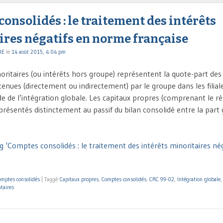
onsolidés : le traitement des intérêts
ires négatifs en norme française
RE
le
14 août 2015, 4:04 pm
oritaires (ou intérêts hors groupe) représentent la quote-part des
enues (directement ou indirectement) par le groupe dans les filial
e de l’intégration globale. Les capitaux propres (comprenant le ré
 présentés distinctement au passif du bilan consolidé entre la part 
g ‘Comptes consolidés : le traitement des intérêts minoritaires n
mptes consolidés
|
Taggé
Capitaux propres
,
Comptes consolidés
,
CRC 99-02
,
Intégration globale
taires