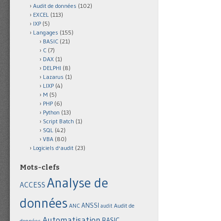
Audit de données
(102)
EXCEL
(113)
IXP
(5)
Langages
(155)
BASIC
(21)
C
(7)
DAX
(1)
DELPHI
(8)
Lazarus
(1)
LIXP
(4)
M
(5)
PHP
(6)
Python
(13)
Script Batch
(1)
SQL
(42)
VBA
(80)
Logiciels d'audit
(23)
Mots-clefs
Analyse de
ACCESS
données
ANSSI
Audit de
ANC
audit
Automatisation
BASIC
données