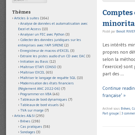
Comptes c
Thèmes
Articles à suites
(164)
minorita
Analyse de données et automatisation avec
Excel et Access
(13)
Posté par
Benoît RIVIE
Analyser un FEC avec Python
(3)
Collecter des données juridiques sur les
Les intérêts min
entreprises avec l'API SIRENE
(2)
Enregistreur de macros d'EXCEL
(3)
propres non dét
Extraire les pistes audio d'un CD avec EAC
(3)
selon la méthod
Initiation au Basic
(12)
l’exercice) sont
Maîtriser ETAFI CONSO
(3)
Maîtriser EXCEL
(65)
part des …
Maîtriser le langage de requête SQL
(13)
Modernisation des états financiers
Continue readin
(Règlement ANC 2022-06)
(7)
Programmer en VBA
(46)
française’ »
Tableaux de bord dynamiques
(7)
Tableaux de bord visuels
(4)
Archivé sous
Brèves
,
Co
TVA sur marge
(7)
Part groupe
|
3 commen
Articles A&SI
(295)
Brèves
(238)
Cas pratiques
(58)
Sondages
(3)