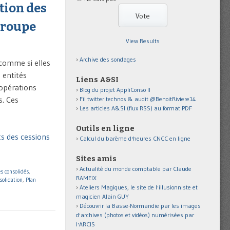
tion des
groupe
View Results
Archive des sondages
comme si elles
e entités
Liens A&SI
 opérations
Blog du projet AppliConso II
s. Ces
Fil twitter technos & audit @BenoitRiviere14
Les articles A&SI (flux RSS) au format PDF
Outils en ligne
ts des cessions
Calcul du barème d'heures CNCC en ligne
Sites amis
Actualité du monde comptable par Claude
s consolidés
,
RAMEIX
solidation
,
Plan
Ateliers Magiques, le site de l'illusionniste et
magicien Alain GUY
Découvrir la Basse-Normandie par les images
d'archives (photos et vidéos) numérisées par
l'ARCIS