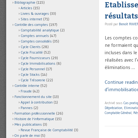
Bibliographie
(115)
Etablisse
Articles
(15)
Livres & ouvrages
(33)
résultat
Sites internet
(71)
Posté par
Benoît RIVIE
Contrôle des comptes
(197)
Comptabilité analytique
(2)
Comptes annuels
(47)
Les comptes co
Comptes consolidés
(35)
ne formaient qu’
Cycle Clients
(28)
incluses dans le
Cycle Fiscalité
(52)
Cycle Fournisseurs
(29)
réalisées avec l
Cycle Immobilisations
(8)
éliminations …
Cycle Personnel
(17)
Cycle Stocks
(14)
Cycle Trésorerie
(22)
Continue readin
Contrôle interne
(52)
d’immobilisatio
Fraude
(42)
Fonctionnement du site
(13)
Appel à contribution
(1)
Archivé sous
Cas prati
Pannes
(2)
Dépréciation
,
Eliminati
Comptable Général
,
Rés
Formation professionnelle
(26)
Histoire de l'informatique
(15)
Mes publications
(3)
Revue Française de Comptabilité
(3)
On parle de moi
(5)