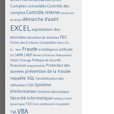
Comptes consolidés
Contrôle des
Contrôle interne
comptes
Conversion
démarche d'audit
de fichier
EXCEL
exploitation des
FEC
données
extraction de données
Fichier des Ecritures Comptables
filtres
For...
Fraude
Intelligence artificielle
IA
To... Next
NEP
Loi SAPIN 2
Normes d'Exercice Professionnel
Politique de sécurité
Piratage
PADoCC
Protection des
Productivité
programmation
prévention de la fraude
données
requête SQL
Sensibilisation des
Système
utilisateurs
SQL
d'information
Système informatique
Sécurité informatique
tableau croisé
TCD
dynamique
Tests conditionnels
traçabilité
VBA
TVA