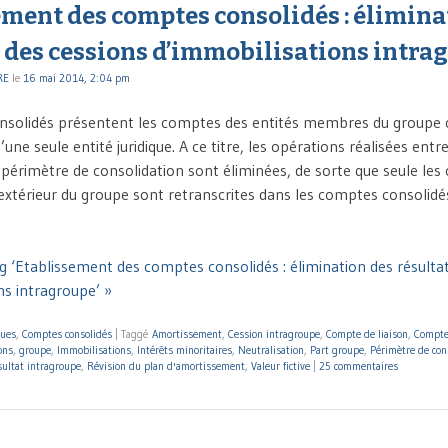
ment des comptes consolidés : élimina
s des cessions d’immobilisations intra
RE
le
16 mai 2014, 2:04 pm
nsolidés présentent les comptes des entités membres du groupe 
une seule entité juridique. A ce titre, les opérations réalisées entr
 périmètre de consolidation sont éliminées, de sorte que seule les
’extérieur du groupe sont retranscrites dans les comptes consolidé
g ‘Etablissement des comptes consolidés : élimination des résulta
ns intragroupe’ »
ques
,
Comptes consolidés
|
Taggé
Amortissement
,
Cession intragroupe
,
Compte de liaison
,
Compte
ons
,
groupe
,
Immobilisations
,
Intérêts minoritaires
,
Neutralisation
,
Part groupe
,
Périmètre de con
ultat intragroupe
,
Révision du plan d'amortissement
,
Valeur fictive
|
25 commentaires