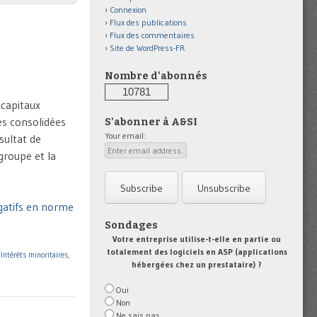
Connexion
Flux des publications
Flux des commentaires
Site de WordPress-FR
Nombre d'abonnés
10781
 capitaux
es consolidées
S'abonner à A&SI
Your email:
sultat de
groupe et la
égatifs en norme
Sondages
Votre entreprise utilise-t-elle en partie ou
totalement des logiciels en ASP (applications
,
Intérêts minoritaires
,
hébergées chez un prestataire) ?
Oui
Non
Ne sais pas