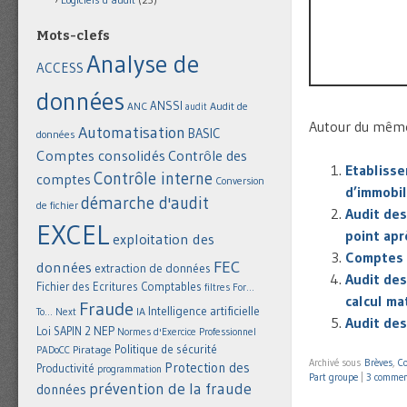
Mots-clefs
Analyse de
ACCESS
données
ANSSI
Audit de
ANC
audit
Autour du même 
Automatisation
BASIC
données
Comptes consolidés
Contrôle des
Etablisse
Contrôle interne
comptes
Conversion
d’immobil
démarche d'audit
de fichier
Audit des
EXCEL
point ap
exploitation des
Comptes 
FEC
données
extraction de données
Audit des
Fichier des Ecritures Comptables
filtres
For...
calcul ma
Fraude
Intelligence artificielle
IA
To... Next
Audit des
NEP
Loi SAPIN 2
Normes d'Exercice Professionnel
Politique de sécurité
Piratage
PADoCC
Archivé sous
Brèves
,
Co
Protection des
Productivité
programmation
Part groupe
|
3 commen
prévention de la fraude
données