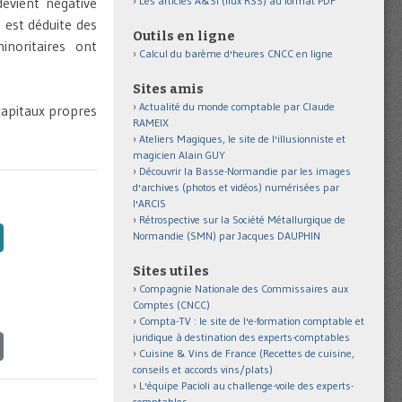
Les articles A&SI (flux RSS) au format PDF
devient négative
e est déduite des
Outils en ligne
inoritaires ont
Calcul du barème d'heures CNCC en ligne
Sites amis
Actualité du monde comptable par Claude
 capitaux propres
RAMEIX
Ateliers Magiques, le site de l'illusionniste et
magicien Alain GUY
Découvrir la Basse-Normandie par les images
d'archives (photos et vidéos) numérisées par
l'ARCIS
Rétrospective sur la Société Métallurgique de
Normandie (SMN) par Jacques DAUPHIN
Sites utiles
Compagnie Nationale des Commissaires aux
Comptes (CNCC)
Compta-TV : le site de l'e-formation comptable et
juridique à destination des experts-comptables
Cuisine & Vins de France (Recettes de cuisine,
conseils et accords vins/plats)
L'équipe Pacioli au challenge-voile des experts-
comptables