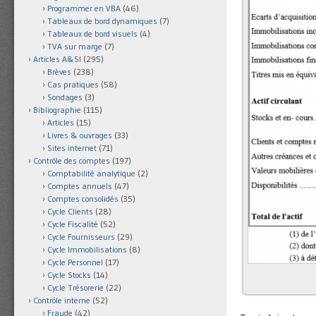
Programmer en VBA
(46)
Tableaux de bord dynamiques
(7)
Tableaux de bord visuels
(4)
TVA sur marge
(7)
Articles A&SI
(295)
Brèves
(238)
Cas pratiques
(58)
Sondages
(3)
Bibliographie
(115)
Articles
(15)
Livres & ouvrages
(33)
Sites internet
(71)
Contrôle des comptes
(197)
Comptabilité analytique
(2)
Comptes annuels
(47)
Comptes consolidés
(35)
Cycle Clients
(28)
Cycle Fiscalité
(52)
Cycle Fournisseurs
(29)
Cycle Immobilisations
(8)
Cycle Personnel
(17)
Cycle Stocks
(14)
Cycle Trésorerie
(22)
Contrôle interne
(52)
Fraude
(42)