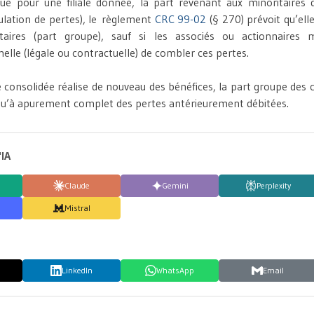
que pour une filiale donnée, la part revenant aux minoritaires 
mulation de pertes), le règlement
CRC 99-02
(§ 270) prévoit qu’ell
itaires (part groupe), sauf si les associés ou actionnaires m
melle (légale ou contractuelle) de combler ces pertes.
le consolidée réalise de nouveau des bénéfices, la part groupe des
squ’à apurement complet des pertes antérieurement débitées.
'IA
Claude
Gemini
Perplexity
Mistral
LinkedIn
WhatsApp
Email