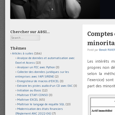
Chercher sur A&SI…
Comptes c
Search
minorita
Thèmes
Posté par
Benoît RIVIE
Articles à suites
(164)
Analyse de données et automatisation avec
Les intérêts m
Excel et Access
(13)
propres non dét
Analyser un FEC avec Python
(3)
Collecter des données juridiques sur les
selon la métho
entreprises avec l'API SIRENE
(2)
l’exercice) son
Enregistreur de macros d'EXCEL
(3)
part des minorit
Extraire les pistes audio d'un CD avec EAC
(3)
Initiation au Basic
(12)
Maîtriser ETAFI CONSO
(3)
Maîtriser EXCEL
(65)
Maîtriser le langage de requête SQL
(13)
Modernisation des états financiers
(Règlement ANC 2022-06)
(7)