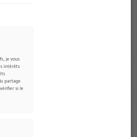
fs, je vous
es intérêts
êts
 du partage
rifier si le