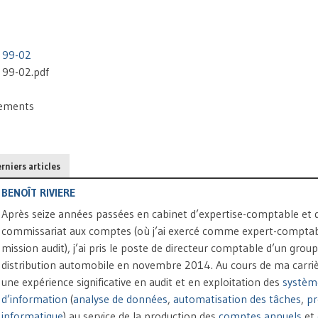
 99-02
99-02.pdf
gements
rniers articles
BENOÎT RIVIERE
Après seize années passées en cabinet d’expertise-comptable et 
commissariat aux comptes (où j’ai exercé comme expert-comptab
mission audit), j’ai pris le poste de directeur comptable d’un grou
distribution automobile en novembre 2014. Au cours de ma carrière
une expérience significative en audit et en exploitation des
systèm
d’information
(
analyse de données
,
automatisation des tâches
,
p
informatique
) au service de la production des
comptes annuels
et