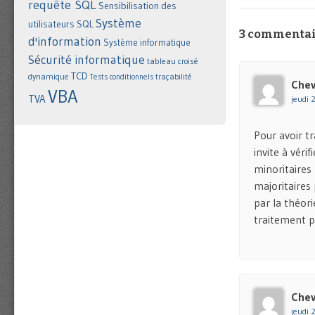
requête SQL
Sensibilisation des
Système
utilisateurs
SQL
3 commentai
d'information
Système informatique
Sécurité informatique
tableau croisé
TCD
dynamique
Tests conditionnels
traçabilité
Chev
VBA
TVA
jeudi 
Pour avoir tra
invite à véri
minoritaires
majoritaires 
par la théori
traitement pr
Chev
jeudi 