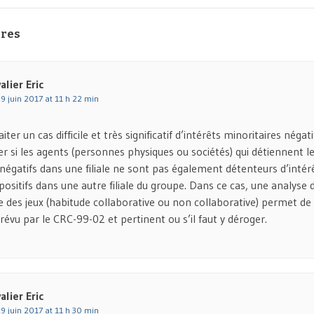
res
alier Eric
29 juin 2017 at 11 h 22 min
iter un cas difficile et très significatif d’intérêts minoritaires négati
fier si les agents (personnes physiques ou sociétés) qui détiennent l
 négatifs dans une filiale ne sont pas également détenteurs d’intér
positifs dans une autre filiale du groupe. Dans ce cas, une analyse
e des jeux (habitude collaborative ou non collaborative) permet de vé
évu par le CRC-99-02 et pertinent ou s’il faut y déroger.
alier Eric
29 juin 2017 at 11 h 30 min