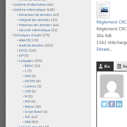
Système d'information
(44)
Système informatique
(128)
Extractions de données
(43)
Intégrité des données
(20)
Règlement CRC
Protection des données
(44)
Règlement CRC 
Sécurité informatique
(52)
304 KiB
Techniques d'audit
(271)
ANA-FEC2
(3)
1162 téléchar
Audit de données
(102)
Détails...
EXCEL
(113)
IXP
(5)
Langages
(155)
BASIC
(21)
Bio
De
C
(7)
DAX
(1)
DELPHI
(8)
Lazarus
(1)
LIXP
(4)
M
(5)
PHP
(6)
Python
(13)
Script Batch
(1)
SQL
(42)
VBA
(80)
Logiciels d'audit
(23)