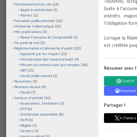
Toutefois, lors
Fonctionnement du site
(13)
(suite à l’accu
Appel à contribution
(1)
intérêts major
Pannes
(2)
Formation professionnelle
(26)
l’obligation for
Histoire de l'informatique
(15)
Mes publications
(3)
Lorsque la filia
Revue Française de Comptabilité
(3)
On parle de moi
(5)
est créditée ju
Réglementation et démarche d'audit
(113)
Approche par les risques
(21)
Formalisation des travaux d'audit
(9)
Mission du commissaire aux comptes
(38)
Résumer avec l
NEP
(21)
Secret professionnel
(2)
ChatGPT
Rencontres
(9)
Réseaux sociaux
(8)
DeepSeek
Pacioli
(7)
Secteurs d'activité
(16)
Associations, Fondations
(3)
Partager !
BTP
(4)
Distribution automobile
(8)
X (Twitter)
HLM
(1)
Négoce
(1)
Services
(1)
Vente au détail
(3)