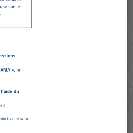
ique
que je
s
cessions
ARLY », le
l’aide du
ril
,
Intérêts minoritaires
,