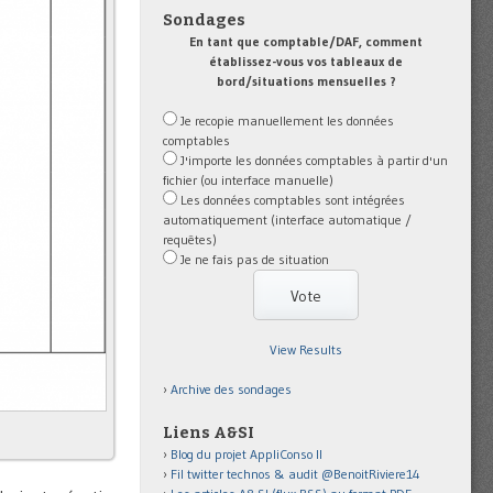
Sondages
En tant que comptable/DAF, comment
établissez-vous vos tableaux de
bord/situations mensuelles ?
Je recopie manuellement les données
comptables
J'importe les données comptables à partir d'un
fichier (ou interface manuelle)
Les données comptables sont intégrées
automatiquement (interface automatique /
requêtes)
Je ne fais pas de situation
View Results
Archive des sondages
Liens A&SI
Blog du projet AppliConso II
Fil twitter technos & audit @BenoitRiviere14