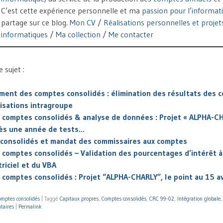
C’est cette expérience personnelle et ma
passion pour l’informat
partage sur ce blog.
Mon CV
/
Réalisations personnelles et projet
informatiques
/
Ma collection
/
Me contacter
sujet :
ment des comptes consolidés : élimination des résultats des 
isations intragroupe
 comptes consolidés & analyse de données : Projet « ALPHA-CH
rès une année de tests…
consolidés et mandat des commissaires aux comptes
 comptes consolidés – Validation des pourcentages d’intérêt à 
triciel et du VBA
 comptes consolidés : Projet “ALPHA-CHARLY”, le point au 15 av
mptes consolidés
|
Taggé
Capitaux propres
,
Comptes consolidés
,
CRC 99-02
,
Intégration globale
taires
|
Permalink