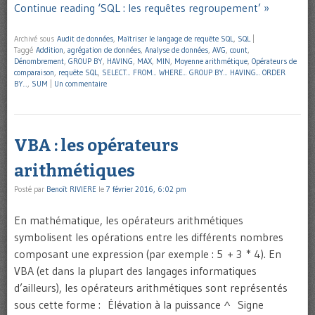
Continue reading ‘SQL : les requêtes regroupement’ »
Archivé sous
Audit de données
,
Maîtriser le langage de requête SQL
,
SQL
|
Taggé
Addition
,
agrégation de données
,
Analyse de données
,
AVG
,
count
,
Dénombrement
,
GROUP BY
,
HAVING
,
MAX
,
MIN
,
Moyenne arithmétique
,
Opérateurs de
comparaison
,
requête SQL
,
SELECT... FROM... WHERE... GROUP BY... HAVING... ORDER
BY...
,
SUM
|
Un commentaire
VBA : les opérateurs
arithmétiques
Posté par
Benoît RIVIERE
le
7 février 2016, 6:02 pm
En mathématique, les opérateurs arithmétiques
symbolisent les opérations entre les différents nombres
composant une expression (par exemple : 5 + 3 * 4). En
VBA (et dans la plupart des langages informatiques
d’ailleurs), les opérateurs arithmétiques sont représentés
sous cette forme : Élévation à la puissance ^ Signe