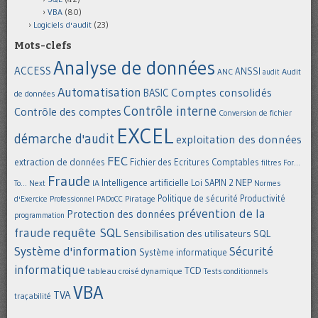
VBA
(80)
Logiciels d'audit
(23)
Mots-clefs
Analyse de données
ACCESS
ANSSI
Audit
ANC
audit
Automatisation
Comptes consolidés
BASIC
de données
Contrôle interne
Contrôle des comptes
Conversion de fichier
EXCEL
démarche d'audit
exploitation des données
FEC
extraction de données
Fichier des Ecritures Comptables
filtres
For...
Fraude
Intelligence artificielle
NEP
IA
Loi SAPIN 2
To... Next
Normes
Politique de sécurité
Piratage
Productivité
d'Exercice Professionnel
PADoCC
prévention de la
Protection des données
programmation
requête SQL
fraude
Sensibilisation des utilisateurs
SQL
Système d'information
Sécurité
Système informatique
informatique
TCD
tableau croisé dynamique
Tests conditionnels
VBA
TVA
traçabilité