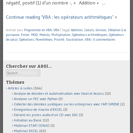
négatif, positif (1) d’un nombre -, + Addition + …
Continue reading ‘VBA : les opérateurs arithmétiques’ »
Archivé sous
Programmer en VBA
,
VBA
|
Taggé
Addition
,
Calculs
,
division
,
Elévation à la
puissance
,
Entier
,
MOD
,
Modulo
,
Multiplication
,
Opérateurs arithmétiques
,
Opérateurs
de calcul
,
Opérations
,
Parenthèses
,
Priorité
,
Soustraction
,
VBA
|
6 commentaires
Chercher sur A&SI…
Search
Thèmes
Articles à suites
(164)
Analyse de données et automatisation avec Excel et Access
(13)
Analyser un FEC avec Python
(3)
Collecter des données juridiques sur les entreprises avec l'API SIRENE
(2)
Enregistreur de macros d'EXCEL
(3)
Extraire les pistes audio d'un CD avec EAC
(3)
Initiation au Basic
(12)
Maîtriser ETAFI CONSO
(3)
Maîtriser EXCEL
(65)