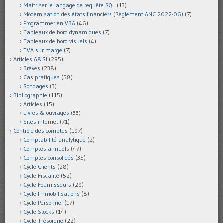
Maîtriser le langage de requête SQL
(13)
Modernisation des états financiers (Règlement ANC 2022-06)
(7)
Programmer en VBA
(46)
Tableaux de bord dynamiques
(7)
Tableaux de bord visuels
(4)
TVA sur marge
(7)
Articles A&SI
(295)
Brèves
(238)
Cas pratiques
(58)
Sondages
(3)
Bibliographie
(115)
Articles
(15)
Livres & ouvrages
(33)
Sites internet
(71)
Contrôle des comptes
(197)
Comptabilité analytique
(2)
Comptes annuels
(47)
Comptes consolidés
(35)
Cycle Clients
(28)
Cycle Fiscalité
(52)
Cycle Fournisseurs
(29)
Cycle Immobilisations
(8)
Cycle Personnel
(17)
Cycle Stocks
(14)
Cycle Trésorerie
(22)