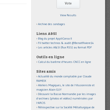
View Results
Archive des sondages
Liens A&SI
Blog du projet AppliConso II
Fil twitter technos & audit @BenoitRiviere14
Les articles A&SI (flux RSS) au format PDF
Outils en ligne
Calcul du barème d'heures CNCC en ligne
Sites amis
Actualité du monde comptable par Claude
RAMEIX
Ateliers Magiques, le site de l'illusionniste et
magicien Alain GUY
Découvrir la Basse-Normandie par les images
d'archives (photos et vidéos) numérisées par
l'ARCIS
Rétrospective sur la Société Métallurgique de