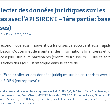
ollecter des données juridiques sur les
es avec l’API SIRENE – 1ère partie : ba
ses)
RE
le
15 avril 2024, 6:56 am
conomique aussi mouvant où les crises de succèdent aussi rapid
besoin d’obtenir et de maintenir des informations financières et jur
 à jour, sur leurs partenaires (clients, fournisseurs…). Que ce soi
s fiches tiers (outil stratégique dans le cadre de …
 ‘Excel : collecter des données juridiques sur les entreprises avec 
se SIREN (entreprises)’ »
des données juridiques sur les entreprises avec l'API SIRENE
,
Cycle Clients
,
Cycle Fournisseurs
,
V
ation
,
associations
,
CreateObject("MSXML2.ServerXMLHTTP.6.0")
,
Economie Sociale
,
Fiche tiers
,
F
tion RCS
,
insee.fr
,
Loi SAPIN 2
,
nic
,
Open Data
,
Private Function... End Function
,
Requête HTTP
,
R
é à mission
|
15 commentaires