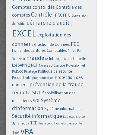
Comptes consolidés
Contrôle des
Contrôle interne
comptes
Conversion
démarche d'audit
de fichier
EXCEL
exploitation des
FEC
données
extraction de données
Fichier des Ecritures Comptables
filtres
For...
Fraude
Intelligence artificielle
IA
To... Next
NEP
Loi SAPIN 2
Normes d'Exercice Professionnel
Politique de sécurité
Piratage
PADoCC
Protection des
Productivité
programmation
prévention de la fraude
données
requête SQL
Sensibilisation des
Système
utilisateurs
SQL
d'information
Système informatique
Sécurité informatique
tableau croisé
TCD
dynamique
Tests conditionnels
traçabilité
VBA
TVA