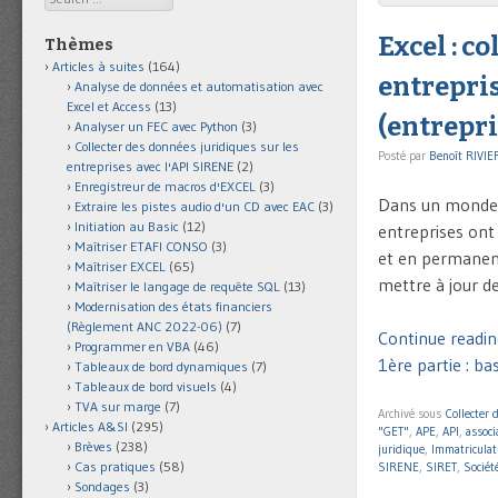
Excel : c
Thèmes
Articles à suites
(164)
entrepris
Analyse de données et automatisation avec
Excel et Access
(13)
(entrepri
Analyser un FEC avec Python
(3)
Collecter des données juridiques sur les
Posté par
Benoît RIVIE
entreprises avec l'API SIRENE
(2)
Enregistreur de macros d'EXCEL
(3)
Dans un monde é
Extraire les pistes audio d'un CD avec EAC
(3)
Initiation au Basic
(12)
entreprises ont 
Maîtriser ETAFI CONSO
(3)
et en permanence
Maîtriser EXCEL
(65)
mettre à jour de
Maîtriser le langage de requête SQL
(13)
Modernisation des états financiers
(Règlement ANC 2022-06)
(7)
Continue reading
Programmer en VBA
(46)
1ère partie : ba
Tableaux de bord dynamiques
(7)
Tableaux de bord visuels
(4)
TVA sur marge
(7)
Archivé sous
Collecter 
Articles A&SI
(295)
"GET"
,
APE
,
API
,
associ
Brèves
(238)
juridique
,
Immatricula
Cas pratiques
(58)
SIRENE
,
SIRET
,
Sociét
Sondages
(3)