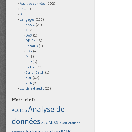
Audit de données
(102)
EXCEL
(113)
IXP
(5)
Langages
(155)
BASIC
(21)
C
(7)
DAX
(1)
DELPHI
(8)
Lazarus
(1)
LIXP
(4)
M
(5)
PHP
(6)
Python
(13)
Script Batch
(1)
SQL
(42)
VBA
(80)
Logiciels d'audit
(23)
Mots-clefs
Analyse de
ACCESS
données
ANSSI
Audit de
ANC
audit
Automatisation
BASIC
données