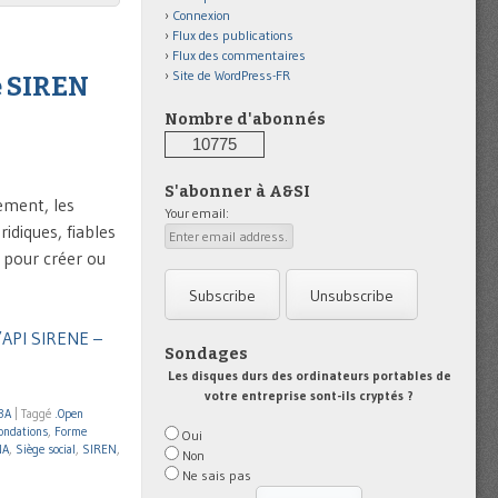
Connexion
Flux des publications
Flux des commentaires
Site de WordPress-FR
se SIREN
Nombre d'abonnés
10775
S'abonner à A&SI
ement, les
Your email:
idiques, fiables
t pour créer ou
l’API SIRENE –
Sondages
Les disques durs des ordinateurs portables de
votre entreprise sont-ils cryptés ?
BA
|
Taggé
.Open
ondations
,
Forme
Oui
NA
,
Siège social
,
SIREN
,
Non
Ne sais pas