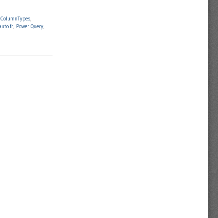
mColumnTypes
,
auto.fr
,
Power Query
,