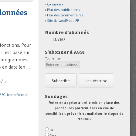
Connexion
Flux des publications
 données
Flux des commentaires
Site de WordPress-FR
Nombre d'abonnés
10780
fonctions. Pour
Il est basé sur
S'abonner à A&SI
Your email:
préprogrammés,
s en date (en …
s’ »
FEC
,
Interpréteur de
Sondages
Votre entreprise a-t-elle mis en place des
procédures particulières en vue de
sensibiliser, prévenir et maîtriser le risque de
fraude ?
Oui
Non