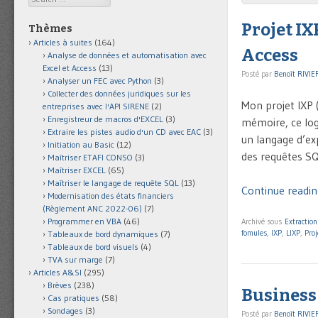
Projet IX
Thèmes
Articles à suites
(164)
Access
Analyse de données et automatisation avec
Excel et Access
(13)
Posté par
Benoît RIVIE
Analyser un FEC avec Python
(3)
Collecter des données juridiques sur les
Mon projet IXP 
entreprises avec l'API SIRENE
(2)
Enregistreur de macros d'EXCEL
(3)
mémoire, ce logi
Extraire les pistes audio d'un CD avec EAC
(3)
un langage d’ex
Initiation au Basic
(12)
des requêtes SQL
Maîtriser ETAFI CONSO
(3)
Maîtriser EXCEL
(65)
Maîtriser le langage de requête SQL
(13)
Continue readin
Modernisation des états financiers
(Règlement ANC 2022-06)
(7)
Programmer en VBA
(46)
Archivé sous
Extractio
fomules
,
IXP
,
LIXP
,
Proj
Tableaux de bord dynamiques
(7)
Tableaux de bord visuels
(4)
TVA sur marge
(7)
Articles A&SI
(295)
Brèves
(238)
Business 
Cas pratiques
(58)
Sondages
(3)
Posté par
Benoît RIVIE