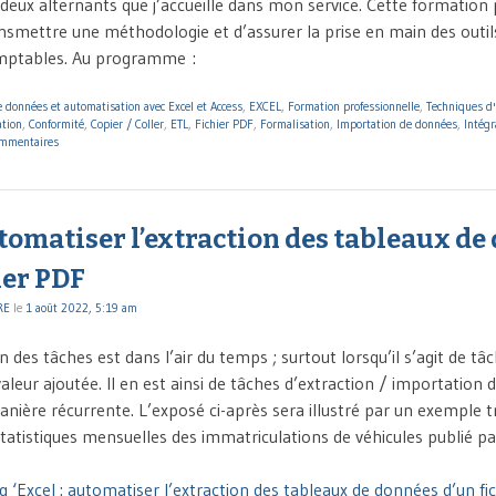
 deux alternants que j’accueille dans mon service. Cette formation 
nsmettre une méthodologie et d’assurer la prise en main des outil
mptables. Au programme :
 données et automatisation avec Excel et Access
,
EXCEL
,
Formation professionnelle
,
Techniques d'
tion
,
Conformité
,
Copier / Coller
,
ETL
,
Fichier PDF
,
Formalisation
,
Importation de données
,
Intégr
ommentaires
utomatiser l’extraction des tableaux d
ier PDF
RE
le
1 août 2022, 5:19 am
 des tâches est dans l’air du temps ; surtout lorsqu’il s’agit de tâc
leur ajoutée. Il en est ainsi de tâches d’extraction / importation
nière récurrente. L’exposé ci-après sera illustré par un exemple t
statistiques mensuelles des immatriculations de véhicules publié pa
 ‘Excel : automatiser l’extraction des tableaux de données d’un fi