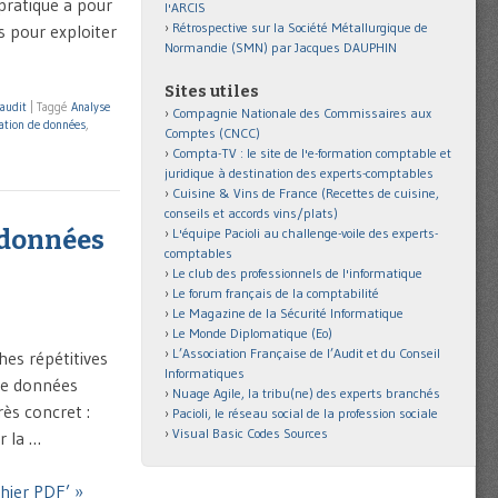
pratique a pour
l'ARCIS
Rétrospective sur la Société Métallurgique de
s pour exploiter
Normandie (SMN) par Jacques DAUPHIN
Sites utiles
audit
|
Taggé
Analyse
Compagnie Nationale des Commissaires aux
ation de données
,
Comptes (CNCC)
Compta-TV : le site de l'e-formation comptable et
juridique à destination des experts-comptables
Cuisine & Vins de France (Recettes de cuisine,
conseils et accords vins/plats)
e données
L'équipe Pacioli au challenge-voile des experts-
comptables
Le club des professionnels de l'informatique
Le forum français de la comptabilité
Le Magazine de la Sécurité Informatique
Le Monde Diplomatique (Eo)
L’Association Française de l’Audit et du Conseil
hes répétitives
Informatiques
 de données
Nuage Agile, la tribu(ne) des experts branchés
rès concret :
Pacioli, le réseau social de la profession sociale
Visual Basic Codes Sources
r la …
chier PDF’ »