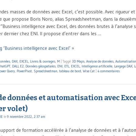
ndes masses de données avec Excel, c’est possible. Avec rigueur e
 ce que propose Boris Noro, alias Spreadsheetman, dans la deuxièm
 “Business intelligence avec Excel, des données brutes à l’analyse 
er dernier chez ENI. Il propose d’entrer dans les …
 ‘Business intelligence avec Excel’ »
données
,
DAX
,
EXCEL
,
Livres & ouvrages
,
M
|
Taggé
3D Maps
,
Analyse de données
,
Automatisatio
ChatGPT
,
DALL E2
,
Données géospatiales
,
ENI
,
ETL
,
EXCEL
,
Intelligence artificielle
,
Langage DAX
,
L
ower Query
,
PowerPivot
,
Spreadsheetman
,
tableau de bord
,
Wise Cat
|
4 commentaires
e données et automatisation avec Exce
er volet)
RE
le
9 novembre 2022, 2:37 am
 support de formation accélérée à l’analyse de données et à l’auto