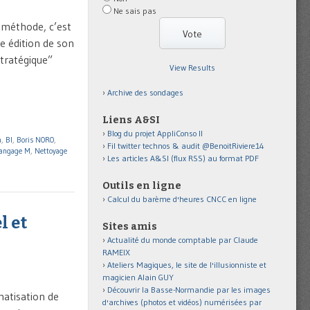
Ne sais pas
t méthode, c’est
e édition de son
stratégique”
View Results
Archive des sondages
Liens A&SI
Blog du projet AppliConso II
n
,
BI
,
Boris NORO
,
Fil twitter technos & audit @BenoitRiviere14
angage M
,
Nettoyage
Les articles A&SI (flux RSS) au format PDF
Outils en ligne
Calcul du barème d'heures CNCC en ligne
l et
Sites amis
Actualité du monde comptable par Claude
RAMEIX
Ateliers Magiques, le site de l'illusionniste et
magicien Alain GUY
Découvrir la Basse-Normandie par les images
matisation de
d'archives (photos et vidéos) numérisées par