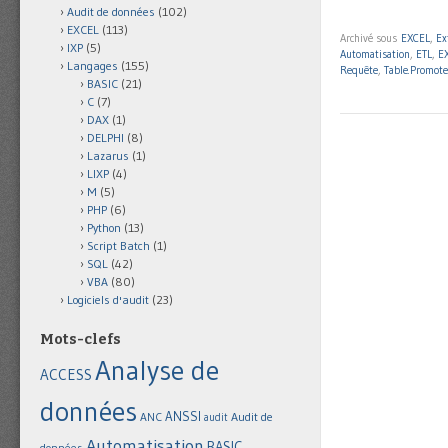
Audit de données
(102)
EXCEL
(113)
Archivé sous
EXCEL
,
Ex
IXP
(5)
Automatisation
,
ETL
,
E
Langages
(155)
Requête
,
Table.Promot
BASIC
(21)
C
(7)
DAX
(1)
DELPHI
(8)
Lazarus
(1)
LIXP
(4)
M
(5)
PHP
(6)
Python
(13)
Script Batch
(1)
SQL
(42)
VBA
(80)
Logiciels d'audit
(23)
Mots-clefs
Analyse de
ACCESS
données
ANSSI
Audit de
ANC
audit
Automatisation
BASIC
données