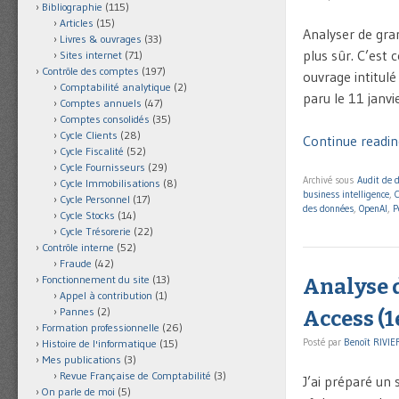
Bibliographie
(115)
Articles
(15)
Analyser de gra
Livres & ouvrages
(33)
plus sûr. C’est
Sites internet
(71)
Contrôle des comptes
(197)
ouvrage intitulé
Comptabilité analytique
(2)
paru le 11 janvi
Comptes annuels
(47)
Comptes consolidés
(35)
Cycle Clients
(28)
Continue reading
Cycle Fiscalité
(52)
Cycle Fournisseurs
(29)
Archivé sous
Audit de 
Cycle Immobilisations
(8)
business intelligence
,
Cycle Personnel
(17)
des données
,
OpenAI
,
P
Cycle Stocks
(14)
Cycle Trésorerie
(22)
Contrôle interne
(52)
Fraude
(42)
Fonctionnement du site
(13)
Analyse d
Appel à contribution
(1)
Pannes
(2)
Access (1
Formation professionnelle
(26)
Posté par
Benoît RIVIE
Histoire de l'informatique
(15)
Mes publications
(3)
Revue Française de Comptabilité
(3)
J’ai préparé un
On parle de moi
(5)