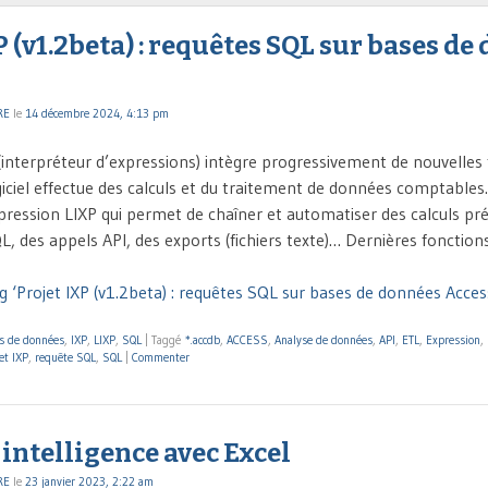
P (v1.2beta) : requêtes SQL sur bases de
RE
le
14 décembre 2024, 4:13 pm
(interpréteur d’expressions) intègre progressivement de nouvelles 
ciel effectue des calculs et du traitement de données comptables. 
pression LIXP qui permet de chaîner et automatiser des calculs 
, des appels API, des exports (fichiers texte)… Dernières fonction
g ‘Projet IXP (v1.2beta) : requêtes SQL sur bases de données Acces
ns de données
,
IXP
,
LIXP
,
SQL
|
Taggé
*.accdb
,
ACCESS
,
Analyse de données
,
API
,
ETL
,
Expression
,
et IXP
,
requête SQL
,
SQL
|
Commenter
intelligence avec Excel
RE
le
23 janvier 2023, 2:22 am