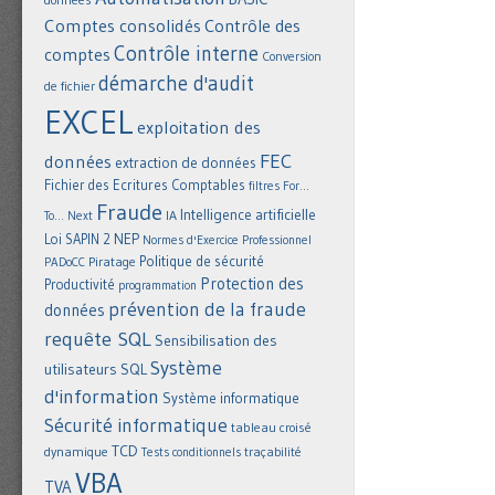
Comptes consolidés
Contrôle des
Contrôle interne
comptes
Conversion
démarche d'audit
de fichier
EXCEL
exploitation des
FEC
données
extraction de données
Fichier des Ecritures Comptables
filtres
For...
Fraude
Intelligence artificielle
IA
To... Next
NEP
Loi SAPIN 2
Normes d'Exercice Professionnel
Politique de sécurité
Piratage
PADoCC
Protection des
Productivité
programmation
prévention de la fraude
données
requête SQL
Sensibilisation des
Système
utilisateurs
SQL
d'information
Système informatique
Sécurité informatique
tableau croisé
TCD
dynamique
Tests conditionnels
traçabilité
VBA
TVA