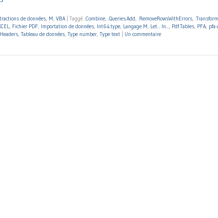
tractions de données
,
M
,
VBA
|
Taggé
.Combine
,
.Queries.Add
,
.RemoveRowsWithErrors
,
.Transfor
XCEL
,
Fichier PDF
,
Importation de données
,
Int64.type
,
Langage M
,
Let... In...
,
Pdf.Tables
,
PFA
,
pfa-
eHeaders
,
Tableau de données
,
Type number
,
Type text
|
Un commentaire