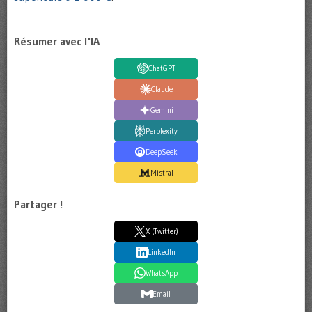
Résumer avec l'IA
ChatGPT
Claude
Gemini
Perplexity
DeepSeek
Mistral
Partager !
X (Twitter)
LinkedIn
WhatsApp
Email