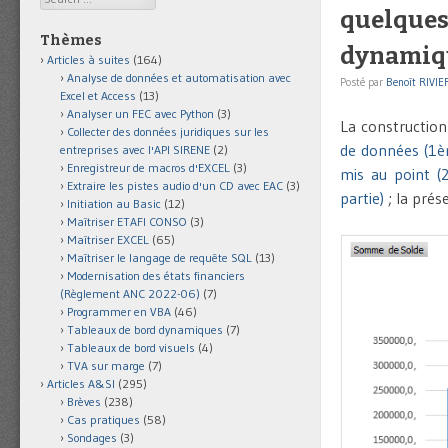
quelques 
Thèmes
dynamiq
Articles à suites
(164)
Analyse de données et automatisation avec
Posté par
Benoît RIVIE
Excel et Access
(13)
Analyser un FEC avec Python
(3)
La constructio
Collecter des données juridiques sur les
de données (1èr
entreprises avec l'API SIRENE
(2)
Enregistreur de macros d'EXCEL
(3)
mis au point (
Extraire les pistes audio d'un CD avec EAC
(3)
partie)
; la prés
Initiation au Basic
(12)
Maîtriser ETAFI CONSO
(3)
Maîtriser EXCEL
(65)
Maîtriser le langage de requête SQL
(13)
Modernisation des états financiers
(Règlement ANC 2022-06)
(7)
Programmer en VBA
(46)
Tableaux de bord dynamiques
(7)
Tableaux de bord visuels
(4)
TVA sur marge
(7)
Articles A&SI
(295)
Brèves
(238)
Cas pratiques
(58)
Sondages
(3)