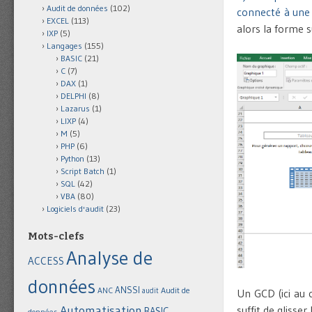
Audit de données
(102)
connecté à une
EXCEL
(113)
alors la forme s
IXP
(5)
Langages
(155)
BASIC
(21)
C
(7)
DAX
(1)
DELPHI
(8)
Lazarus
(1)
LIXP
(4)
M
(5)
PHP
(6)
Python
(13)
Script Batch
(1)
SQL
(42)
VBA
(80)
Logiciels d'audit
(23)
Mots-clefs
Analyse de
ACCESS
données
ANSSI
Audit de
ANC
Un GCD (ici au 
audit
Automatisation
suffit de gliss
BASIC
données