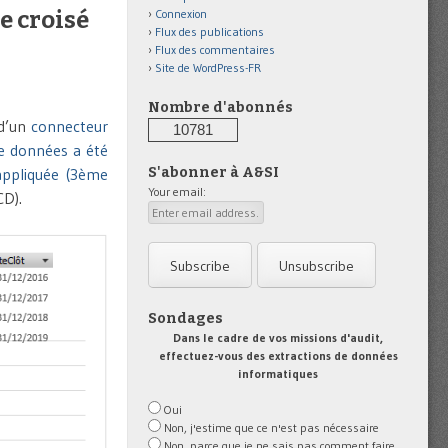
e croisé
Connexion
Flux des publications
Flux des commentaires
Site de WordPress-FR
Nombre d'abonnés
 d’un
connecteur
10781
de données a été
appliquée (3ème
S'abonner à A&SI
Your email:
GCD).
Sondages
Dans le cadre de vos missions d'audit,
effectuez-vous des extractions de données
informatiques
Oui
Non, j'estime que ce n'est pas nécessaire
Non, parce que je ne sais pas comment faire