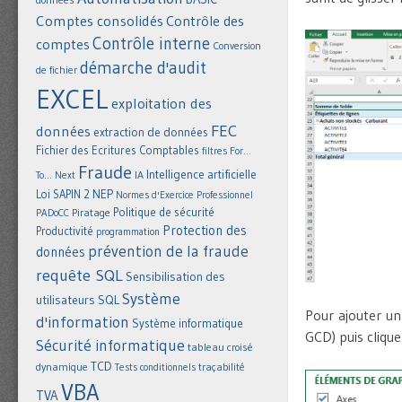
Comptes consolidés
Contrôle des
Contrôle interne
comptes
Conversion
démarche d'audit
de fichier
EXCEL
exploitation des
FEC
données
extraction de données
Fichier des Ecritures Comptables
filtres
For...
Fraude
Intelligence artificielle
IA
To... Next
NEP
Loi SAPIN 2
Normes d'Exercice Professionnel
Politique de sécurité
Piratage
PADoCC
Protection des
Productivité
programmation
prévention de la fraude
données
requête SQL
Sensibilisation des
Système
utilisateurs
SQL
Pour ajouter un 
d'information
Système informatique
GCD) puis clique
Sécurité informatique
tableau croisé
TCD
dynamique
Tests conditionnels
traçabilité
VBA
TVA