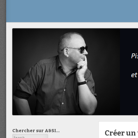
Chercher sur A&SI…
Créer un
Search