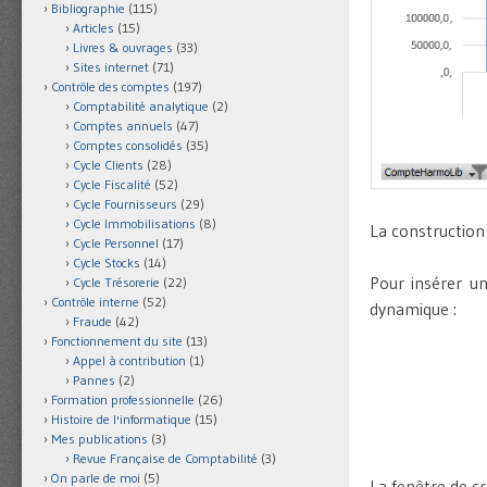
Bibliographie
(115)
Articles
(15)
Livres & ouvrages
(33)
Sites internet
(71)
Contrôle des comptes
(197)
Comptabilité analytique
(2)
Comptes annuels
(47)
Comptes consolidés
(35)
Cycle Clients
(28)
Cycle Fiscalité
(52)
Cycle Fournisseurs
(29)
Cycle Immobilisations
(8)
La construction
Cycle Personnel
(17)
Cycle Stocks
(14)
Pour insérer un
Cycle Trésorerie
(22)
Contrôle interne
(52)
dynamique :
Fraude
(42)
Fonctionnement du site
(13)
Appel à contribution
(1)
Pannes
(2)
Formation professionnelle
(26)
Histoire de l'informatique
(15)
Mes publications
(3)
Revue Française de Comptabilité
(3)
On parle de moi
(5)
La fenêtre de c