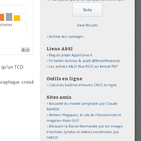
View Results
Archive des sondages
Liens A&SI
Blog du projet AppliConso II
Fil twitter technos & audit @BenoitRiviere14
 qu’un TCD.
Les articles A&SI (flux RSS) au format PDF
Outils en ligne
Graphique croisé
Calcul du barème d'heures CNCC en ligne
Sites amis
Actualité du monde comptable par Claude
RAMEIX
Ateliers Magiques, le site de l'illusionniste et
magicien Alain GUY
Découvrir la Basse-Normandie par les images
d'archives (photos et vidéos) numérisées par
l'ARCIS