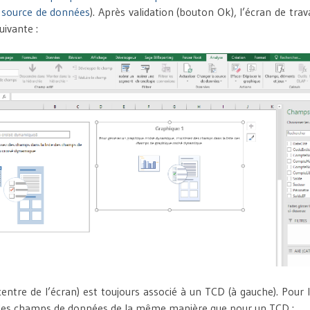
 source de données
). Après validation (bouton Ok), l’écran de trav
uivante :
centre de l’écran) est toujours associé à un TCD (à gauche). Pour l
er les champs de données de la même manière que pour un TCD :