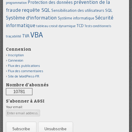
prévention de la
Protection des données
programmation
requête SQL
fraude
Sensibilisation des utilisateurs
SQL
Système d'information
Sécurité
Système informatique
informatique
TCD
tableau croisé dynamique
Tests conditionnels
VBA
TVA
traçabilité
Connexion
Inscription
Connexion
Flux des publications
Flux des commentaires
Site de WordPress-FR
Nombre d'abonnés
10781
S'abonner à A&SI
Your email: