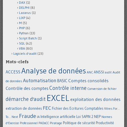
DAX
(1)
DELPHI
(8)
Lazarus
(1)
LIXP
(4)
M
(5)
PHP
(6)
Python
(13)
Script Batch
(1)
SQL
(42)
VBA
(80)
Logiciels d'audit
(23)
Mots-clefs
Analyse de données
ACCESS
ANSSI
Audit
ANC
audit
Automatisation
Comptes consolidés
BASIC
de données
Contrôle interne
Contrôle des comptes
Conversion de fichier
EXCEL
démarche d'audit
exploitation des données
FEC
extraction de données
Fichier des Ecritures Comptables
filtres
For...
Fraude
Intelligence artificielle
NEP
IA
Loi SAPIN 2
To... Next
Normes
Politique de sécurité
Piratage
Productivité
d'Exercice Professionnel
PADoCC