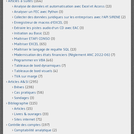
Articles à suites
(164)
Analyse de données et automatisation avec Excel et Access
(13)
Analyser un FEC avec Python
(3)
Collecter des données juridiques sur les entreprises avec l'API SIRENE
(2)
Enregistreur de macros d'EXCEL
(3)
Extraire les pistes audio d'un CD avec EAC
(3)
Initiation au Basic
(12)
Maîtriser ETAFI CONSO
(3)
Maîtriser EXCEL
(65)
Maîtriser le langage de requête SQL
(13)
Modernisation des états financiers (Règlement ANC 2022-06)
(7)
Programmer en VBA
(46)
Tableaux de bord dynamiques
(7)
Tableaux de bord visuels
(4)
TVA sur marge
(7)
Articles A&SI
(295)
Brèves
(238)
Cas pratiques
(58)
Sondages
(3)
Bibliographie
(115)
Articles
(15)
Livres & ouvrages
(33)
Sites internet
(71)
Contrôle des comptes
(197)
Comptabilité analytique
(2)