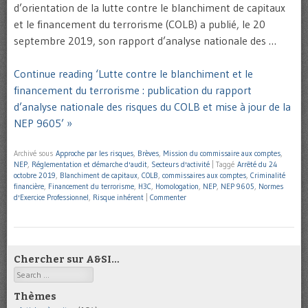
d’orientation de la lutte contre le blanchiment de capitaux
et le financement du terrorisme (COLB) a publié, le 20
septembre 2019, son rapport d’analyse nationale des …
Continue reading ‘Lutte contre le blanchiment et le
financement du terrorisme : publication du rapport
d’analyse nationale des risques du COLB et mise à jour de la
NEP 9605’ »
Archivé sous
Approche par les risques
,
Brèves
,
Mission du commissaire aux comptes
,
NEP
,
Réglementation et démarche d'audit
,
Secteurs d'activité
|
Taggé
Arrêté du 24
octobre 2019
,
Blanchiment de capitaux
,
COLB
,
commissaires aux comptes
,
Criminalité
financière
,
Financement du terrorisme
,
H3C
,
Homologation
,
NEP
,
NEP 9605
,
Normes
d'Exercice Professionnel
,
Risque inhérent
|
Commenter
Chercher sur A&SI…
Search
Thèmes