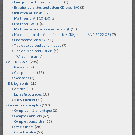
Enregistreur de macros d'EXCEL
(3)
Extraire les pistes audio d'un CD avec EAC
(3)
Initiation au Basic
(12)
Maîtriser ETAFI CONSO
(3)
Maîtriser EXCEL
(65)
Maîtriser le langage de requête SQL
(13)
Modernisation des états financiers (Règlement ANC 2022-06)
(7)
Programmer en VBA
(46)
Tableaux de bord dynamiques
(7)
Tableaux de bord visuels
(4)
TVA sur marge
(7)
Articles A&SI
(295)
Brèves
(238)
Cas pratiques
(58)
Sondages
(3)
Bibliographie
(115)
Articles
(15)
Livres & ouvrages
(33)
Sites internet
(71)
Contrôle des comptes
(197)
Comptabilité analytique
(2)
Comptes annuels
(47)
Comptes consolidés
(35)
Cycle Clients
(28)
Cycle Fiscalité
(52)