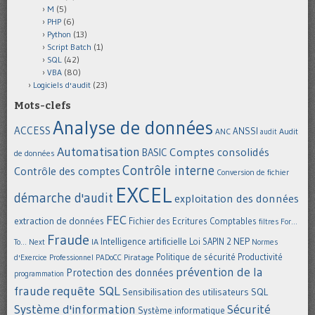
M
(5)
PHP
(6)
Python
(13)
Script Batch
(1)
SQL
(42)
VBA
(80)
Logiciels d'audit
(23)
Mots-clefs
Analyse de données
ACCESS
ANSSI
Audit
ANC
audit
Automatisation
Comptes consolidés
BASIC
de données
Contrôle interne
Contrôle des comptes
Conversion de fichier
EXCEL
démarche d'audit
exploitation des données
FEC
extraction de données
Fichier des Ecritures Comptables
filtres
For...
Fraude
Intelligence artificielle
NEP
IA
Loi SAPIN 2
To... Next
Normes
Politique de sécurité
Piratage
Productivité
d'Exercice Professionnel
PADoCC
prévention de la
Protection des données
programmation
requête SQL
fraude
Sensibilisation des utilisateurs
SQL
Système d'information
Sécurité
Système informatique