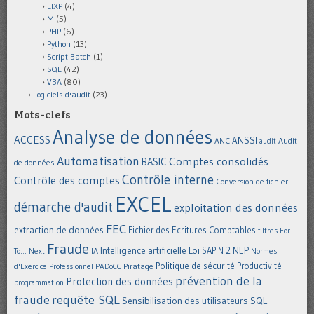
LIXP
(4)
M
(5)
PHP
(6)
Python
(13)
Script Batch
(1)
SQL
(42)
VBA
(80)
Logiciels d'audit
(23)
Mots-clefs
Analyse de données
ACCESS
ANSSI
Audit
ANC
audit
Automatisation
Comptes consolidés
BASIC
de données
Contrôle interne
Contrôle des comptes
Conversion de fichier
EXCEL
démarche d'audit
exploitation des données
FEC
extraction de données
Fichier des Ecritures Comptables
filtres
For...
Fraude
Intelligence artificielle
NEP
IA
Loi SAPIN 2
To... Next
Normes
Politique de sécurité
Piratage
Productivité
d'Exercice Professionnel
PADoCC
prévention de la
Protection des données
programmation
requête SQL
fraude
Sensibilisation des utilisateurs
SQL