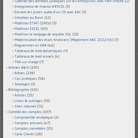
Collecter des données juridiques sur les entreprises avec l'API SIRENE
(2)
Enregistreur de macros d'EXCEL
(3)
Extraire les pistes audio d'un CD avec EAC
(3)
Initiation au Basic
(12)
Maîtriser ETAFI CONSO
(3)
Maîtriser EXCEL
(65)
Maîtriser le langage de requête SQL
(13)
Modernisation des états financiers (Règlement ANC 2022-06)
(7)
Programmer en VBA
(46)
Tableaux de bord dynamiques
(7)
Tableaux de bord visuels
(4)
TVA sur marge
(7)
Articles A&SI
(295)
Brèves
(238)
Cas pratiques
(58)
Sondages
(3)
Bibliographie
(115)
Articles
(15)
Livres & ouvrages
(33)
Sites internet
(71)
Contrôle des comptes
(197)
Comptabilité analytique
(2)
Comptes annuels
(47)
Comptes consolidés
(35)
Cycle Clients
(28)