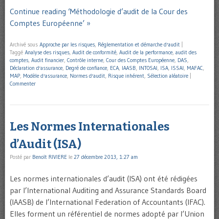
Continue reading ‘Méthodologie d’audit de la Cour des
Comptes Européenne’ »
Archivé sous
Approche par les risques
,
Réglementation et démarche d'audit
|
Taggé
Analyse des risques
,
Audit de conformité
,
Audit de la performance
,
audit des
comptes
,
Audit financier
,
Contrôle interne
,
Cour des Comptes Européenne
,
DAS
,
Déclaration d'assurance
,
Degré de confiance
,
ECA
,
IAASB
,
INTOSAI
,
ISA
,
ISSAI
,
MAFAC
,
MAP
,
Modèle d'assurance
,
Normes d'audit
,
Risque inhérent
,
Sélection aléatoire
|
Commenter
Les Normes Internationales
d’Audit (ISA)
Posté par
Benoît RIVIERE
le
27 décembre 2013, 1:27 am
Les normes internationales d’audit (ISA) ont été rédigées
par l’International Auditing and Assurance Standards Board
(IAASB) de l’International Federation of Accountants (IFAC).
Elles forment un référentiel de normes adopté par l’Union