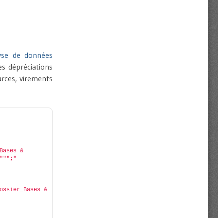
yse de données
es dépréciations
urces, virements
Bases & 
""";"
ossier_Bases & 