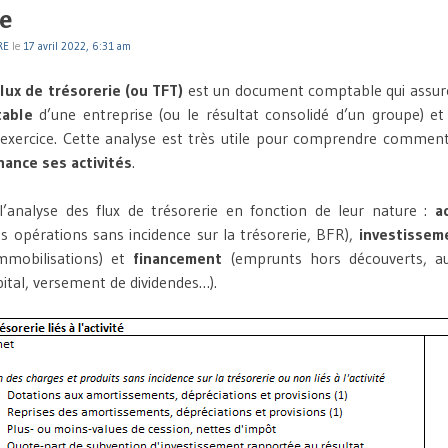
e
RE
le
17 avril 2022, 6:31 am
lux de trésorerie (ou TFT)
est un document comptable qui assure 
table
d’une entreprise (ou le résultat consolidé d’un groupe) et
’exercice. Cette analyse est très utile pour comprendre comment
nance ses activités
.
l’analyse des flux de trésorerie en fonction de leur nature :
ac
s opérations sans incidence sur la trésorerie, BFR),
investissem
immobilisations) et
financement
(emprunts hors découverts, a
pital, versement de dividendes…).