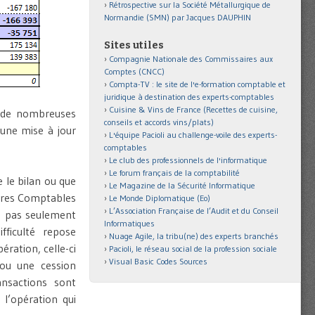
Rétrospective sur la Société Métallurgique de
Normandie (SMN) par Jacques DAUPHIN
Sites utiles
Compagnie Nationale des Commissaires aux
Comptes (CNCC)
Compta-TV : le site de l'e-formation comptable et
juridique à destination des experts-comptables
Cuisine & Vins de France (Recettes de cuisine,
t de nombreuses
conseils et accords vins/plats)
 une mise à jour
L'équipe Pacioli au challenge-voile des experts-
comptables
Le club des professionnels de l'informatique
Le forum français de la comptabilité
 le bilan ou que
Le Magazine de la Sécurité Informatique
tures Comptables
Le Monde Diplomatique (Eo)
L’Association Française de l’Audit et du Conseil
e pas seulement
Informatiques
fficulté repose
Nuage Agile, la tribu(ne) des experts branchés
pération, celle-ci
Pacioli, le réseau social de la profession sociale
Visual Basic Codes Sources
 ou une cession
ansactions sont
l’opération qui