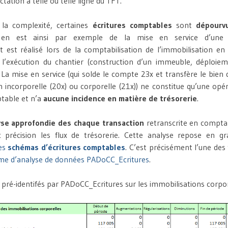
ctation à telle ou telle ligne du TFT.
 la complexité, certaines
écritures comptables
sont
dépourv
 en est ainsi par exemple de la mise en service d’une i
t est réalisé lors de la comptabilisation de l’immobilisation e
 l’exécution du chantier (construction d’un immeuble, déploiem
 La mise en service (qui solde le compte 23x et transfère le bie
n incorporelle (20x) ou corporelle (21x)) ne constitue qu’une opé
table et n’a
aucune incidence en matière de trésorerie
.
yse approfondie des chaque transaction
retranscrite en compta
ec précision les flux de trésorerie. Cette analyse repose en g
les
schémas d’écritures comptables
. C’est précisément l’une des
e d’analyse de données PADoCC_Ecritures
.
 pré-identifés par PADoCC_Ecritures sur les immobilisations corpor