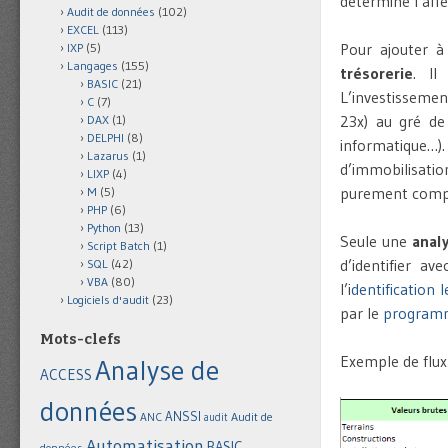
détermine l’affe
Audit de données
(102)
EXCEL
(113)
Pour ajouter à
IXP
(5)
Langages
(155)
trésorerie
. Il
BASIC
(21)
L’investissemen
C
(7)
23x) au gré de
DAX
(1)
DELPHI
(8)
informatique…).
Lazarus
(1)
d’immobilisatio
LIXP
(4)
purement comp
M
(5)
PHP
(6)
Python
(13)
Seule une
anal
Script Batch
(1)
d’identifier av
SQL
(42)
VBA
(80)
l’i
dentification 
Logiciels d'audit
(23)
par le
programm
Mots-clefs
Exemple de flux
Analyse de
ACCESS
données
ANSSI
Audit de
ANC
audit
Automatisation
BASIC
données