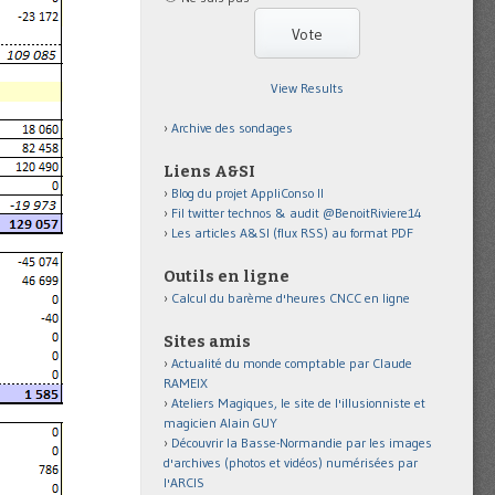
View Results
Archive des sondages
Liens A&SI
Blog du projet AppliConso II
Fil twitter technos & audit @BenoitRiviere14
Les articles A&SI (flux RSS) au format PDF
Outils en ligne
Calcul du barème d'heures CNCC en ligne
Sites amis
Actualité du monde comptable par Claude
RAMEIX
Ateliers Magiques, le site de l'illusionniste et
magicien Alain GUY
Découvrir la Basse-Normandie par les images
d'archives (photos et vidéos) numérisées par
l'ARCIS