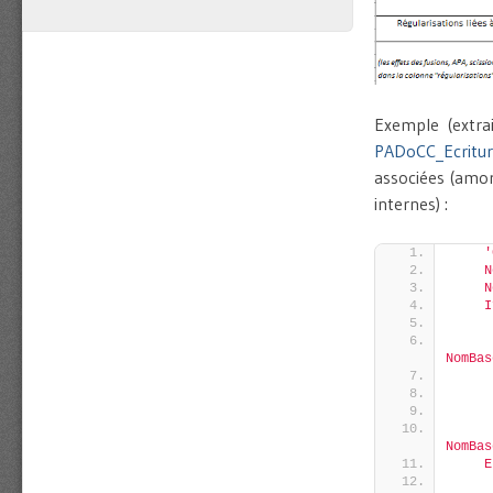
Exemple (extr
PADoCC_Ecritur
associées (amor
internes) :
'
    N
    N
    I
     
     
NomBas
     
     
     
     
NomBas
    E
     