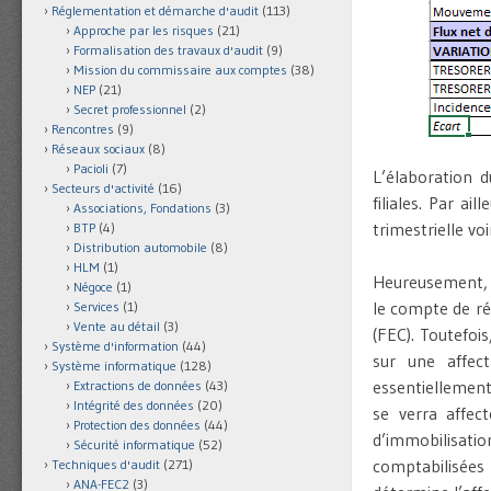
Réglementation et démarche d'audit
(113)
Approche par les risques
(21)
Formalisation des travaux d'audit
(9)
Mission du commissaire aux comptes
(38)
NEP
(21)
Secret professionnel
(2)
Rencontres
(9)
Réseaux sociaux
(8)
Pacioli
(7)
L’élaboration 
Secteurs d'activité
(16)
filiales. Par a
Associations, Fondations
(3)
trimestrielle vo
BTP
(4)
Distribution automobile
(8)
HLM
(1)
Heureusement,
Négoce
(1)
le compte de ré
Services
(1)
Vente au détail
(3)
(FEC). Toutefoi
Système d'information
(44)
sur une affect
Système informatique
(128)
essentiellement 
Extractions de données
(43)
Intégrité des données
(20)
se verra affec
Protection des données
(44)
d’immobilisati
Sécurité informatique
(52)
comptabilisées
Techniques d'audit
(271)
ANA-FEC2
(3)