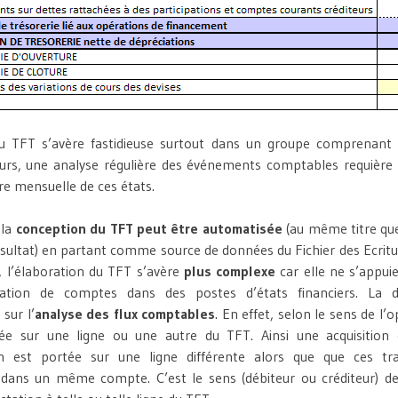
du TFT s’avère fastidieuse surtout dans un groupe comprenan
illeurs, une analyse régulière des événements comptables requière
ire mensuelle de ces états.
 la
conception du TFT peut être automatisée
(au même titre que
sultat) en partant comme source de données du Fichier des Ecri
s, l’élaboration du TFT s’avère
plus complexe
car elle ne s’appui
ation de comptes dans des postes d’états financiers. La di
sur l’
analyse des flux comptables
. En effet, selon le sens de l’o
tée sur une ligne ou une autre du TFT. Ainsi une acquisition
on est portée sur une ligne différente alors que que ces tr
 dans un même compte. C’est le sens (débiteur ou créditeur) de 