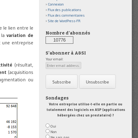
Connexion
Flux des publications
Flux des commentaires
Site de WordPress-FR
le lien entre le
Nombre d'abonnés
 la
variation de
10776
 une entreprise
S'abonner à A&SI
Your email:
tivité
(résultat,
ent
(acquisitions
ugmentation ou
Sondages
Votre entreprise utilise-t-elle en partie ou
totalement des logiciels en ASP (applications
hébergées chez un prestataire) ?
Oui
Non
Ne sais pas