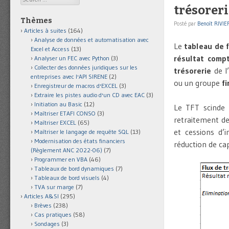
trésoreri
Thèmes
Posté par
Benoît RIVIE
Articles à suites
(164)
Analyse de données et automatisation avec
Le
tableau de f
Excel et Access
(13)
résultat comp
Analyser un FEC avec Python
(3)
Collecter des données juridiques sur les
trésorerie
de l
entreprises avec l'API SIRENE
(2)
ou un groupe
fi
Enregistreur de macros d'EXCEL
(3)
Extraire les pistes audio d'un CD avec EAC
(3)
Initiation au Basic
(12)
Le TFT scinde 
Maîtriser ETAFI CONSO
(3)
retraitement de
Maîtriser EXCEL
(65)
et cessions d’
Maîtriser le langage de requête SQL
(13)
Modernisation des états financiers
réduction de ca
(Règlement ANC 2022-06)
(7)
Programmer en VBA
(46)
Tableaux de bord dynamiques
(7)
Tableaux de bord visuels
(4)
TVA sur marge
(7)
Articles A&SI
(295)
Brèves
(238)
Cas pratiques
(58)
Sondages
(3)