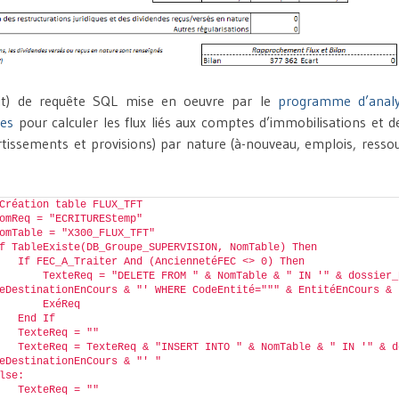
ait) de requête SQL mise en oeuvre par le
programme d’anal
es
pour calculer les flux liés aux comptes d’immobilisations et d
tissements et provisions) par nature (à-nouveau, emplois, resso
Création table FLUX_TFT
omReq = "ECRITUREStemp"
omTable = "X300_FLUX_TFT"
f TableExiste(DB_Groupe_SUPERVISION, NomTable) Then
   If FEC_A_Traiter And (AnciennetéFEC <> 0) Then
       TexteReq = "DELETE FROM " & NomTable & " IN '
" & dossier_
eDestinationEnCours & "
' WHERE CodeEntité=""" & EntitéEnCours & 
       ExéReq
   End If
   TexteReq = ""
   TexteReq = TexteReq & "INSERT INTO " & NomTable & " IN '
" & d
eDestinationEnCours & "
' "
lse:
   TexteReq = ""