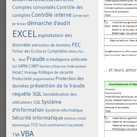
Comptes consolidés
Contrôle des
Contrôle interne
comptes
Conversion
démarche d'audit
de fichier
EXCEL
exploitation des
FEC
données
extraction de données
Fichier des Ecritures Comptables
filtres
For...
Fraude
Intelligence artificielle
IA
To... Next
NEP
Loi SAPIN 2
Normes d'Exercice Professionnel
… et leurs amor
Politique de sécurité
Piratage
PADoCC
Protection des
Productivité
programmation
prévention de la fraude
données
requête SQL
Sensibilisation des
Système
utilisateurs
SQL
d'information
Système informatique
Sécurité informatique
tableau croisé
TCD
dynamique
Tests conditionnels
traçabilité
VBA
TVA