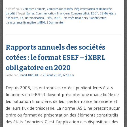
Archivé sous
Comptes annuels
,
Comptes consolidés
,
Réglementation et démarche
d'audit
|
Taggé
Balise
,
Communication financière
,
Comparabilité
,
ESEF
,
ESMA
,
états
financiers
,
EY
,
Harmonisation
,
IFRS
,
iXBRL
,
Marchés financiers
,
Société cotée
,
transparence financière
,
xHTML
|
Commenter
Rapports annuels des sociétés
cotées : le format ESEF – iXBRL
obligatoire en 2020
Posté par
Benoît RIVIERE
le
20 août 2020, 6:43 am
Depuis 2005, les entreprises cotées publient leurs états
financiers en IFRS et doivent présenter une image fidèle de
leur situation financière, de leur performance financière et
de leurs flux de trésorerie. La norme IAS 1 ne prescrit aucun
ordre ou format de présentation des éléments constitutifs
des états financiers. C’est l’application des dispositions des