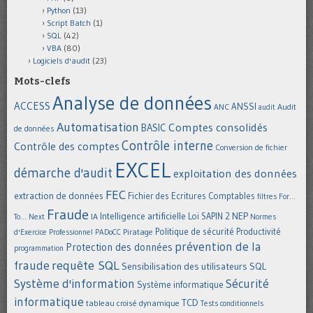
Python
(13)
Script Batch
(1)
SQL
(42)
VBA
(80)
Logiciels d'audit
(23)
Mots-clefs
Analyse de données
ACCESS
ANSSI
Audit
ANC
audit
Automatisation
Comptes consolidés
BASIC
de données
Contrôle interne
Contrôle des comptes
Conversion de fichier
EXCEL
démarche d'audit
exploitation des données
FEC
extraction de données
Fichier des Ecritures Comptables
filtres
For...
Fraude
Intelligence artificielle
NEP
IA
Loi SAPIN 2
To... Next
Normes
Politique de sécurité
Piratage
Productivité
d'Exercice Professionnel
PADoCC
prévention de la
Protection des données
programmation
requête SQL
fraude
Sensibilisation des utilisateurs
SQL
Système d'information
Sécurité
Système informatique
informatique
TCD
tableau croisé dynamique
Tests conditionnels