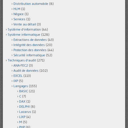
Distribution automobile
(8)
HLM
(1)
Négoce
(1)
Services
(1)
Vente au détail
(3)
Système d'information
(44)
Système informatique
(128)
Extractions de données
(43)
Intégrité des données
(20)
Protection des données
(44)
Sécurité informatique
(52)
Techniques d'audit
(271)
ANA-FEC2
(3)
Audit de données
(102)
EXCEL
(113)
IXP
(5)
Langages
(155)
BASIC
(21)
C
(7)
DAX
(1)
DELPHI
(8)
Lazarus
(1)
LIXP
(4)
M
(5)
PHP
(6)