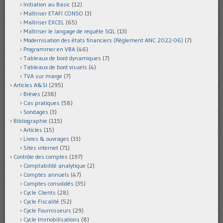
Initiation au Basic
(12)
Maîtriser ETAFI CONSO
(3)
Maîtriser EXCEL
(65)
Maîtriser le langage de requête SQL
(13)
Modernisation des états financiers (Règlement ANC 2022-06)
(7)
Programmer en VBA
(46)
Tableaux de bord dynamiques
(7)
Tableaux de bord visuels
(4)
TVA sur marge
(7)
Articles A&SI
(295)
Brèves
(238)
Cas pratiques
(58)
Sondages
(3)
Bibliographie
(115)
Articles
(15)
Livres & ouvrages
(33)
Sites internet
(71)
Contrôle des comptes
(197)
Comptabilité analytique
(2)
Comptes annuels
(47)
Comptes consolidés
(35)
Cycle Clients
(28)
Cycle Fiscalité
(52)
Cycle Fournisseurs
(29)
Cycle Immobilisations
(8)