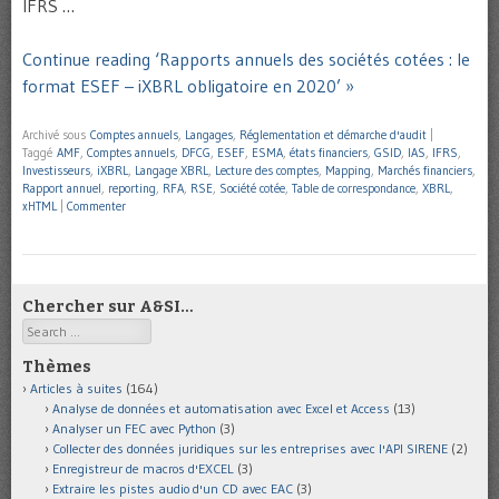
IFRS …
Continue reading ‘Rapports annuels des sociétés cotées : le
format ESEF – iXBRL obligatoire en 2020’ »
Archivé sous
Comptes annuels
,
Langages
,
Réglementation et démarche d'audit
|
Taggé
AMF
,
Comptes annuels
,
DFCG
,
ESEF
,
ESMA
,
états financiers
,
GSID
,
IAS
,
IFRS
,
Investisseurs
,
iXBRL
,
Langage XBRL
,
Lecture des comptes
,
Mapping
,
Marchés financiers
,
Rapport annuel
,
reporting
,
RFA
,
RSE
,
Société cotée
,
Table de correspondance
,
XBRL
,
xHTML
|
Commenter
Chercher sur A&SI…
Search
Thèmes
Articles à suites
(164)
Analyse de données et automatisation avec Excel et Access
(13)
Analyser un FEC avec Python
(3)
Collecter des données juridiques sur les entreprises avec l'API SIRENE
(2)
Enregistreur de macros d'EXCEL
(3)
Extraire les pistes audio d'un CD avec EAC
(3)