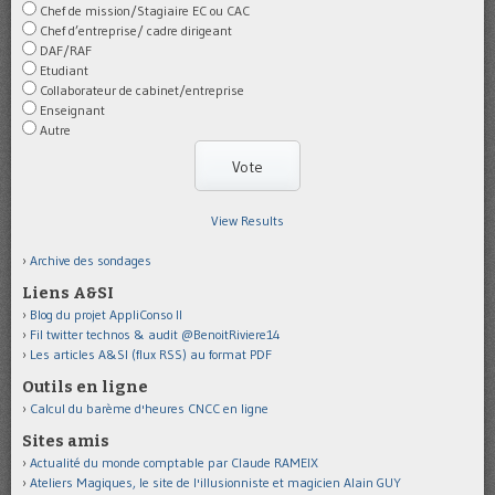
Chef de mission/Stagiaire EC ou CAC
Chef d’entreprise/ cadre dirigeant
DAF/RAF
Etudiant
Collaborateur de cabinet/entreprise
Enseignant
Autre
View Results
Archive des sondages
Liens A&SI
Blog du projet AppliConso II
Fil twitter technos & audit @BenoitRiviere14
Les articles A&SI (flux RSS) au format PDF
Outils en ligne
Calcul du barème d'heures CNCC en ligne
Sites amis
Actualité du monde comptable par Claude RAMEIX
Ateliers Magiques, le site de l'illusionniste et magicien Alain GUY