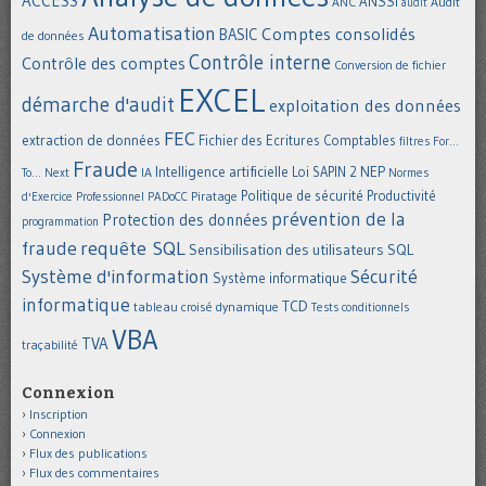
ACCESS
ANSSI
Audit
ANC
audit
Automatisation
Comptes consolidés
BASIC
de données
Contrôle interne
Contrôle des comptes
Conversion de fichier
EXCEL
démarche d'audit
exploitation des données
FEC
extraction de données
Fichier des Ecritures Comptables
filtres
For...
Fraude
Intelligence artificielle
NEP
IA
Loi SAPIN 2
To... Next
Normes
Politique de sécurité
Piratage
Productivité
d'Exercice Professionnel
PADoCC
prévention de la
Protection des données
programmation
requête SQL
fraude
Sensibilisation des utilisateurs
SQL
Système d'information
Sécurité
Système informatique
informatique
TCD
tableau croisé dynamique
Tests conditionnels
VBA
TVA
traçabilité
Connexion
Inscription
Connexion
Flux des publications
Flux des commentaires