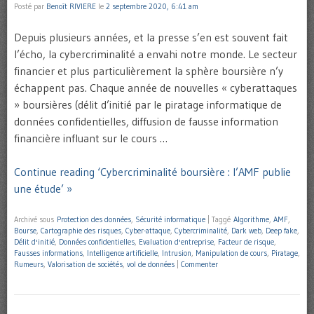
Posté par
Benoît RIVIERE
le
2 septembre 2020, 6:41 am
Depuis plusieurs années, et la presse s’en est souvent fait
l’écho, la cybercriminalité a envahi notre monde. Le secteur
financier et plus particulièrement la sphère boursière n’y
échappent pas. Chaque année de nouvelles « cyberattaques
» boursières (délit d’initié par le piratage informatique de
données confidentielles, diffusion de fausse information
financière influant sur le cours …
Continue reading ‘Cybercriminalité boursière : l’AMF publie
une étude’ »
Archivé sous
Protection des données
,
Sécurité informatique
|
Taggé
Algorithme
,
AMF
,
Bourse
,
Cartographie des risques
,
Cyber-attaque
,
Cybercriminalité
,
Dark web
,
Deep fake
,
Délit d'initié
,
Données confidentielles
,
Evaluation d'entreprise
,
Facteur de risque
,
Fausses informations
,
Intelligence artificielle
,
Intrusion
,
Manipulation de cours
,
Piratage
,
Rumeurs
,
Valorisation de sociétés
,
vol de données
|
Commenter