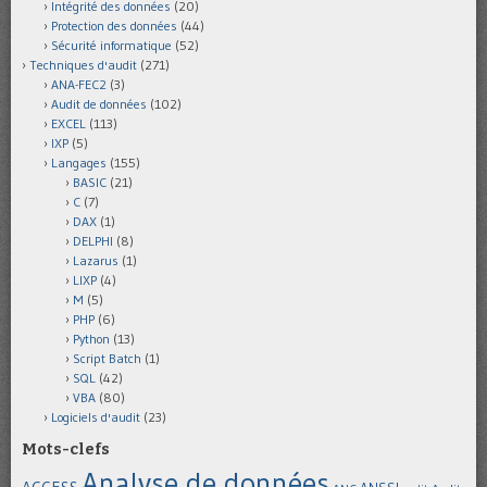
Intégrité des données
(20)
Protection des données
(44)
Sécurité informatique
(52)
Techniques d'audit
(271)
ANA-FEC2
(3)
Audit de données
(102)
EXCEL
(113)
IXP
(5)
Langages
(155)
BASIC
(21)
C
(7)
DAX
(1)
DELPHI
(8)
Lazarus
(1)
LIXP
(4)
M
(5)
PHP
(6)
Python
(13)
Script Batch
(1)
SQL
(42)
VBA
(80)
Logiciels d'audit
(23)
Mots-clefs
Analyse de données