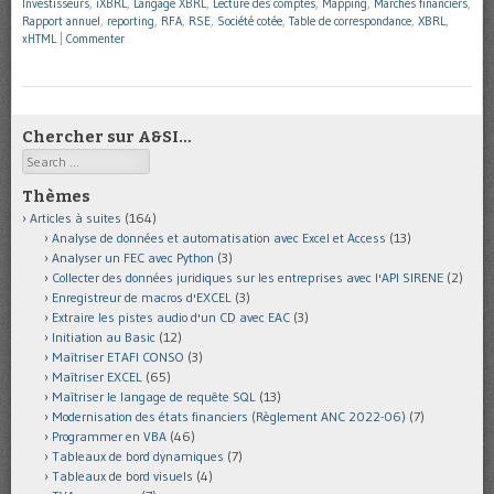
Investisseurs
,
iXBRL
,
Langage XBRL
,
Lecture des comptes
,
Mapping
,
Marchés financiers
,
Rapport annuel
,
reporting
,
RFA
,
RSE
,
Société cotée
,
Table de correspondance
,
XBRL
,
xHTML
|
Commenter
Chercher sur A&SI…
Search
Thèmes
Articles à suites
(164)
Analyse de données et automatisation avec Excel et Access
(13)
Analyser un FEC avec Python
(3)
Collecter des données juridiques sur les entreprises avec l'API SIRENE
(2)
Enregistreur de macros d'EXCEL
(3)
Extraire les pistes audio d'un CD avec EAC
(3)
Initiation au Basic
(12)
Maîtriser ETAFI CONSO
(3)
Maîtriser EXCEL
(65)
Maîtriser le langage de requête SQL
(13)
Modernisation des états financiers (Règlement ANC 2022-06)
(7)
Programmer en VBA
(46)
Tableaux de bord dynamiques
(7)
Tableaux de bord visuels
(4)