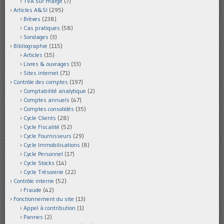
TVA sur marge
(7)
Articles A&SI
(295)
Brèves
(238)
Cas pratiques
(58)
Sondages
(3)
Bibliographie
(115)
Articles
(15)
Livres & ouvrages
(33)
Sites internet
(71)
Contrôle des comptes
(197)
Comptabilité analytique
(2)
Comptes annuels
(47)
Comptes consolidés
(35)
Cycle Clients
(28)
Cycle Fiscalité
(52)
Cycle Fournisseurs
(29)
Cycle Immobilisations
(8)
Cycle Personnel
(17)
Cycle Stocks
(14)
Cycle Trésorerie
(22)
Contrôle interne
(52)
Fraude
(42)
Fonctionnement du site
(13)
Appel à contribution
(1)
Pannes
(2)