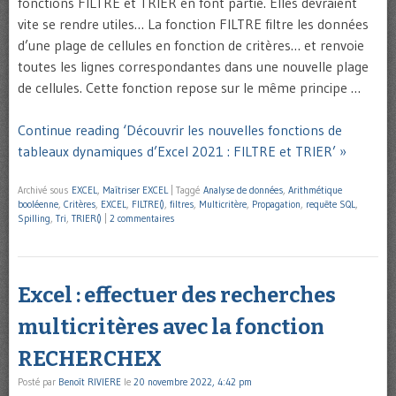
fonctions FILTRE et TRIER en font partie. Elles devraient
vite se rendre utiles… La fonction FILTRE filtre les données
d’une plage de cellules en fonction de critères… et renvoie
toutes les lignes correspondantes dans une nouvelle plage
de cellules. Cette fonction repose sur le même principe …
Continue reading ‘Découvrir les nouvelles fonctions de
tableaux dynamiques d’Excel 2021 : FILTRE et TRIER’ »
Archivé sous
EXCEL
,
Maîtriser EXCEL
|
Taggé
Analyse de données
,
Arithmétique
booléenne
,
Critères
,
EXCEL
,
FILTRE()
,
filtres
,
Multicritère
,
Propagation
,
requête SQL
,
Spilling
,
Tri
,
TRIER()
|
2 commentaires
Excel : effectuer des recherches
multicritères avec la fonction
RECHERCHEX
Posté par
Benoît RIVIERE
le
20 novembre 2022, 4:42 pm