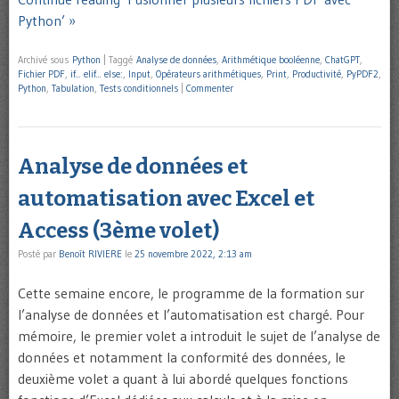
Python’ »
Archivé sous
Python
|
Taggé
Analyse de données
,
Arithmétique booléenne
,
ChatGPT
,
Fichier PDF
,
if... elif... else:
,
Input
,
Opérateurs arithmétiques
,
Print
,
Productivité
,
PyPDF2
,
Python
,
Tabulation
,
Tests conditionnels
|
Commenter
Analyse de données et
automatisation avec Excel et
Access (3ème volet)
Posté par
Benoît RIVIERE
le
25 novembre 2022, 2:13 am
Cette semaine encore, le programme de la formation sur
l’analyse de données et l’automatisation est chargé. Pour
mémoire, le premier volet a introduit le sujet de l’analyse de
données et notamment la conformité des données, le
deuxième volet a quant à lui abordé quelques fonctions