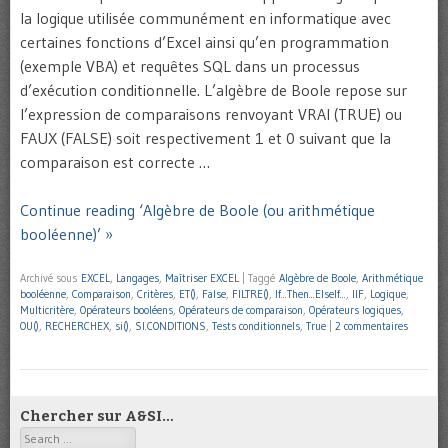
la logique utilisée communément en informatique avec
certaines fonctions d’Excel ainsi qu’en programmation
(exemple VBA) et requêtes SQL dans un processus
d’exécution conditionnelle. L’algèbre de Boole repose sur
l’expression de comparaisons renvoyant VRAI (TRUE) ou
FAUX (FALSE) soit respectivement 1 et 0 suivant que la
comparaison est correcte …
Continue reading ‘Algèbre de Boole (ou arithmétique
booléenne)’ »
Archivé sous
EXCEL
,
Langages
,
Maîtriser EXCEL
|
Taggé
Algèbre de Boole
,
Arithmétique
booléenne
,
Comparaison
,
Critères
,
ET()
,
False
,
FILTRE()
,
If...Then...ElseIf...
,
IIF
,
Logique
,
Multicritère
,
Opérateurs booléens
,
Opérateurs de comparaison
,
Opérateurs logiques
,
OU()
,
RECHERCHEX
,
si()
,
SI.CONDITIONS
,
Tests conditionnels
,
True
|
2 commentaires
Chercher sur A&SI…
Search