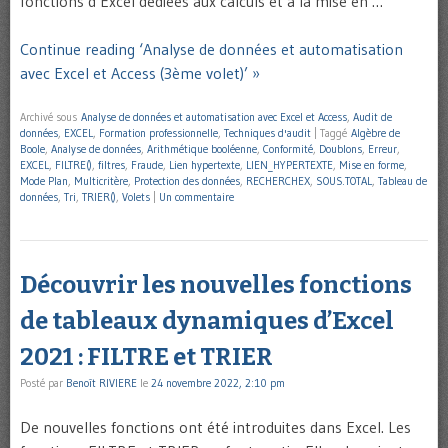
fonctions d’Excel dédiées aux calculs et à la mise en …
Continue reading ‘Analyse de données et automatisation
avec Excel et Access (3ème volet)’ »
Archivé sous
Analyse de données et automatisation avec Excel et Access
,
Audit de
données
,
EXCEL
,
Formation professionnelle
,
Techniques d'audit
|
Taggé
Algèbre de
Boole
,
Analyse de données
,
Arithmétique booléenne
,
Conformité
,
Doublons
,
Erreur
,
EXCEL
,
FILTRE()
,
filtres
,
Fraude
,
Lien hypertexte
,
LIEN_HYPERTEXTE
,
Mise en forme
,
Mode Plan
,
Multicritère
,
Protection des données
,
RECHERCHEX
,
SOUS.TOTAL
,
Tableau de
données
,
Tri
,
TRIER()
,
Volets
|
Un commentaire
Découvrir les nouvelles fonctions
de tableaux dynamiques d’Excel
2021 : FILTRE et TRIER
Posté par
Benoît RIVIERE
le
24 novembre 2022, 2:10 pm
De nouvelles fonctions ont été introduites dans Excel. Les