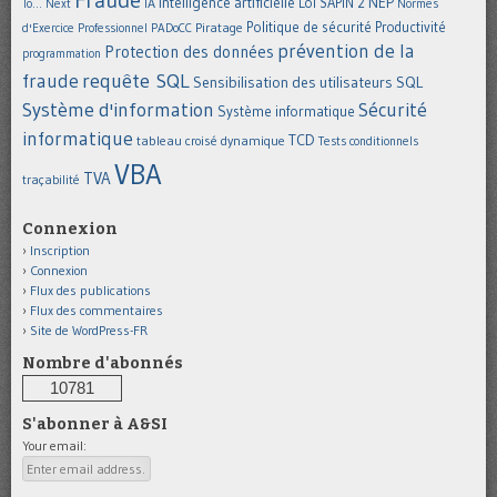
Intelligence artificielle
NEP
IA
Loi SAPIN 2
To... Next
Normes
Politique de sécurité
Piratage
Productivité
d'Exercice Professionnel
PADoCC
prévention de la
Protection des données
programmation
requête SQL
fraude
Sensibilisation des utilisateurs
SQL
Système d'information
Sécurité
Système informatique
informatique
TCD
tableau croisé dynamique
Tests conditionnels
VBA
TVA
traçabilité
Connexion
Inscription
Connexion
Flux des publications
Flux des commentaires
Site de WordPress-FR
Nombre d'abonnés
10781
S'abonner à A&SI
Your email: