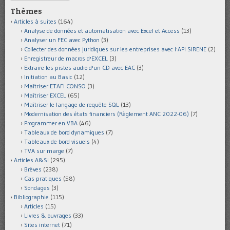
Thèmes
Articles à suites
(164)
Analyse de données et automatisation avec Excel et Access
(13)
Analyser un FEC avec Python
(3)
Collecter des données juridiques sur les entreprises avec l'API SIRENE
(2)
Enregistreur de macros d'EXCEL
(3)
Extraire les pistes audio d'un CD avec EAC
(3)
Initiation au Basic
(12)
Maîtriser ETAFI CONSO
(3)
Maîtriser EXCEL
(65)
Maîtriser le langage de requête SQL
(13)
Modernisation des états financiers (Règlement ANC 2022-06)
(7)
Programmer en VBA
(46)
Tableaux de bord dynamiques
(7)
Tableaux de bord visuels
(4)
TVA sur marge
(7)
Articles A&SI
(295)
Brèves
(238)
Cas pratiques
(58)
Sondages
(3)
Bibliographie
(115)
Articles
(15)
Livres & ouvrages
(33)
Sites internet
(71)