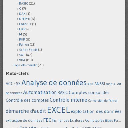
BASIC
(21)
C
(7)
DAX
(1)
DELPHI
(8)
Lazarus
(1)
LIXP
(4)
M
(5)
PHP
(6)
Python
(13)
Script Batch
(1)
SQL
(42)
VBA
(80)
Logiciels d'audit
(23)
Mots-clefs
Analyse de données
ACCESS
ANSSI
Audit
ANC
audit
Automatisation
Comptes consolidés
BASIC
de données
Contrôle interne
Contrôle des comptes
Conversion de fichier
EXCEL
démarche d'audit
exploitation des données
FEC
extraction de données
Fichier des Ecritures Comptables
filtres
For...
Fraude