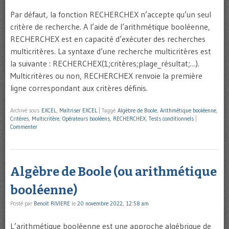
Par défaut, la fonction RECHERCHEX n’accepte qu’un seul
critère de recherche. A l’aide de l’arithmétique booléenne,
RECHERCHEX est en capacité d’exécuter des recherches
multicritères. La syntaxe d’une recherche multicritères est
la suivante : RECHERCHEX(1;critères;plage_résultat;…).
Multicritères ou non, RECHERCHEX renvoie la première
ligne correspondant aux critères définis.
Archivé sous
EXCEL
,
Maîtriser EXCEL
|
Taggé
Algèbre de Boole
,
Arithmétique booléenne
,
Critères
,
Multicritère
,
Opérateurs booléens
,
RECHERCHEX
,
Tests conditionnels
|
Commenter
Algèbre de Boole (ou arithmétique
booléenne)
Posté par
Benoît RIVIERE
le
20 novembre 2022, 12:58 am
L’arithmétique booléenne est une approche algébrique de