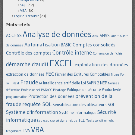
SQL
(42)
VBA
(80)
Logiciels d'audit
(23)
Mots-clefs
Analyse de données
ACCESS
ANSSI
Audit
ANC
audit
Automatisation
Comptes consolidés
BASIC
de données
Contrôle interne
Contrôle des comptes
Conversion de fichier
EXCEL
démarche d'audit
exploitation des données
FEC
extraction de données
Fichier des Ecritures Comptables
filtres
For...
Fraude
Intelligence artificielle
NEP
IA
Loi SAPIN 2
To... Next
Normes
Politique de sécurité
Piratage
Productivité
d'Exercice Professionnel
PADoCC
prévention de la
Protection des données
programmation
requête SQL
fraude
Sensibilisation des utilisateurs
SQL
Système d'information
Sécurité
Système informatique
informatique
TCD
tableau croisé dynamique
Tests conditionnels
VBA
TVA
traçabilité