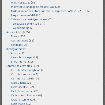
Maîtriser EXCEL
(65)
Maîtriser le langage de requête SQL
(13)
Modernisation des états financiers (Règlement ANC 2022-06)
(7)
Programmer en VBA
(46)
Tableaux de bord dynamiques
(7)
Tableaux de bord visuels
(4)
TVA sur marge
(7)
Articles A&SI
(295)
Brèves
(238)
Cas pratiques
(58)
Sondages
(3)
Bibliographie
(115)
Articles
(15)
Livres & ouvrages
(33)
Sites internet
(71)
Contrôle des comptes
(197)
Comptabilité analytique
(2)
Comptes annuels
(47)
Comptes consolidés
(35)
Cycle Clients
(28)
Cycle Fiscalité
(52)
Cycle Fournisseurs
(29)
Cycle Immobilisations
(8)
Cycle Personnel
(17)
Cycle Stocks
(14)