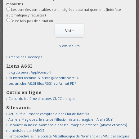
manuelle)
Les données comptables sont intégrées automatiquement (interface
automatique / requêtes)
Je ne fais pas de situation
View Results
Archive des sondages
Liens A&SI
Blog du projet AppliConso II
Fil twitter technos & audit @BenoitRiviere14
Les articles A&SI (flux RSS) au format PDF
Outils en ligne
Calcul du barème d'heures CNCC en ligne
Sites amis
Actualité du monde comptable par Claude RAMEIX
Ateliers Magiques, le site de l'illusionniste et magicien Alain GUY
Découvrir la Basse-Normandie par les images d'archives (photos et vidéos)
numérisées par l'ARCIS
Rétrospective sur la Société Métallurgique de Normandie (SMN) par Jacques