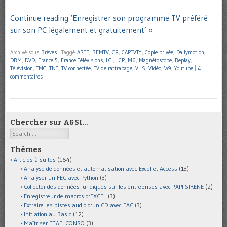
Continue reading ‘Enregistrer son programme TV préféré
sur son PC légalement et gratuitement’ »
Archivé sous
Brèves
|
Taggé
ARTE
,
BFMTV
,
C8
,
CAPTVTY
,
Copie privée
,
Dailymotion
,
DRM
,
DVD
,
France 5
,
France Télévisions
,
LCI
,
LCP
,
M6
,
Magnétoscope
,
Replay
,
Télévision
,
TMC
,
TNT
,
TV connectée
,
TV de rattrapage
,
VHS
,
Vidéo
,
W9
,
Youtube
|
4
commentaires
Chercher sur A&SI…
Search
Thèmes
Articles à suites
(164)
Analyse de données et automatisation avec Excel et Access
(13)
Analyser un FEC avec Python
(3)
Collecter des données juridiques sur les entreprises avec l'API SIRENE
(2)
Enregistreur de macros d'EXCEL
(3)
Extraire les pistes audio d'un CD avec EAC
(3)
Initiation au Basic
(12)
Maîtriser ETAFI CONSO
(3)