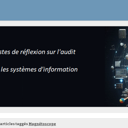
articles taggés
Magnétoscope