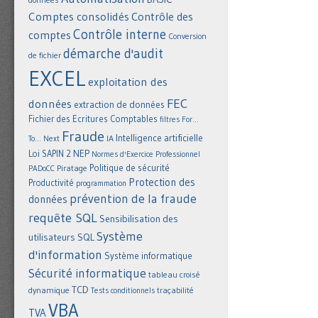
Comptes consolidés
Contrôle des
Contrôle interne
comptes
Conversion
démarche d'audit
de fichier
EXCEL
exploitation des
FEC
données
extraction de données
Fichier des Ecritures Comptables
filtres
For...
Fraude
Intelligence artificielle
IA
To... Next
NEP
Loi SAPIN 2
Normes d'Exercice Professionnel
Politique de sécurité
Piratage
PADoCC
Protection des
Productivité
programmation
prévention de la fraude
données
requête SQL
Sensibilisation des
Système
utilisateurs
SQL
d'information
Système informatique
Sécurité informatique
tableau croisé
TCD
dynamique
Tests conditionnels
traçabilité
VBA
TVA