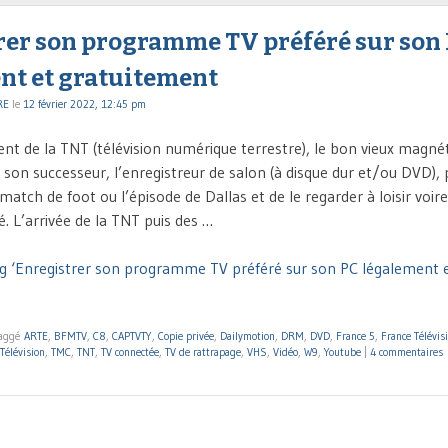
rer son programme TV préféré sur son
nt et gratuitement
RE
le
12 février 2022, 12:45 pm
nt de la TNT (télévision numérique terrestre), le bon vieux magn
 son successeur, l’enregistreur de salon (à disque dur et/ou DVD),
 match de foot ou l’épisode de Dallas et de le regarder à loisir voir
é. L’arrivée de la TNT puis des …
g ‘Enregistrer son programme TV préféré sur son PC légalement 
aggé
ARTE
,
BFMTV
,
C8
,
CAPTVTY
,
Copie privée
,
Dailymotion
,
DRM
,
DVD
,
France 5
,
France Télévis
Télévision
,
TMC
,
TNT
,
TV connectée
,
TV de rattrapage
,
VHS
,
Vidéo
,
W9
,
Youtube
|
4 commentaires