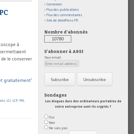
Connexion
Flux des publications
 PC
Flux des commentaires
Site de WordPress-FR
Nombre d'abonnés
10780
étoscope à
 permettaient
S'abonner à A&SI
Your email:
e de le conserver
et gratuitement’
Sondages
ions
,
LCI
,
LCP
,
M6
,
Les disques durs des ordinateurs portables de
votre entreprise sont-ils cryptés ?
Oui
Non
Ne sais pas