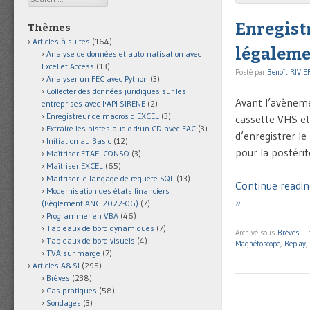
Enregist
Thèmes
Articles à suites
(164)
légaleme
Analyse de données et automatisation avec
Excel et Access
(13)
Posté par
Benoît RIVIE
Analyser un FEC avec Python
(3)
Collecter des données juridiques sur les
Avant l’avèneme
entreprises avec l'API SIRENE
(2)
Enregistreur de macros d'EXCEL
(3)
cassette VHS et
Extraire les pistes audio d'un CD avec EAC
(3)
d’enregistrer le
Initiation au Basic
(12)
pour la postérit
Maîtriser ETAFI CONSO
(3)
Maîtriser EXCEL
(65)
Maîtriser le langage de requête SQL
(13)
Continue readin
Modernisation des états financiers
»
(Règlement ANC 2022-06)
(7)
Programmer en VBA
(46)
Tableaux de bord dynamiques
(7)
Archivé sous
Brèves
|
T
Tableaux de bord visuels
(4)
Magnétoscope
,
Replay
,
TVA sur marge
(7)
Articles A&SI
(295)
Brèves
(238)
Cas pratiques
(58)
Sondages
(3)