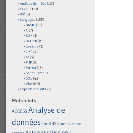
Audit de données
(102)
EXCEL
(113)
IXP
(5)
Langages
(155)
BASIC
(21)
C
(7)
DAX
(1)
DELPHI
(8)
Lazarus
(1)
LIXP
(4)
M
(5)
PHP
(6)
Python
(13)
Script Batch
(1)
SQL
(42)
VBA
(80)
Logiciels d'audit
(23)
Mots-clefs
Analyse de
ACCESS
données
ANSSI
Audit de
ANC
audit
Automatisation
BASIC
données