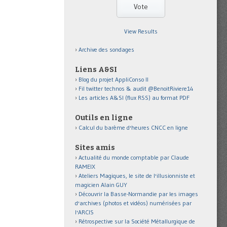
View Results
Archive des sondages
Liens A&SI
Blog du projet AppliConso II
Fil twitter technos & audit @BenoitRiviere14
Les articles A&SI (flux RSS) au format PDF
Outils en ligne
Calcul du barème d'heures CNCC en ligne
Sites amis
Actualité du monde comptable par Claude
RAMEIX
Ateliers Magiques, le site de l'illusionniste et
magicien Alain GUY
Découvrir la Basse-Normandie par les images
d'archives (photos et vidéos) numérisées par
l'ARCIS
Rétrospective sur la Société Métallurgique de