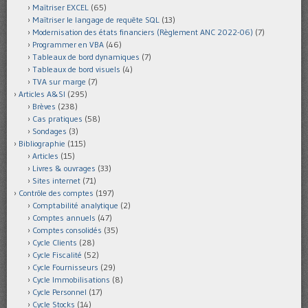
Maîtriser EXCEL
(65)
Maîtriser le langage de requête SQL
(13)
Modernisation des états financiers (Règlement ANC 2022-06)
(7)
Programmer en VBA
(46)
Tableaux de bord dynamiques
(7)
Tableaux de bord visuels
(4)
TVA sur marge
(7)
Articles A&SI
(295)
Brèves
(238)
Cas pratiques
(58)
Sondages
(3)
Bibliographie
(115)
Articles
(15)
Livres & ouvrages
(33)
Sites internet
(71)
Contrôle des comptes
(197)
Comptabilité analytique
(2)
Comptes annuels
(47)
Comptes consolidés
(35)
Cycle Clients
(28)
Cycle Fiscalité
(52)
Cycle Fournisseurs
(29)
Cycle Immobilisations
(8)
Cycle Personnel
(17)
Cycle Stocks
(14)