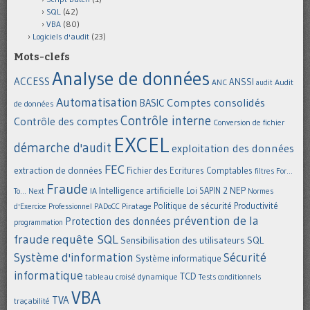
SQL
(42)
VBA
(80)
Logiciels d'audit
(23)
Mots-clefs
Analyse de données
ACCESS
ANSSI
Audit
ANC
audit
Automatisation
Comptes consolidés
BASIC
de données
Contrôle interne
Contrôle des comptes
Conversion de fichier
EXCEL
démarche d'audit
exploitation des données
FEC
extraction de données
Fichier des Ecritures Comptables
filtres
For...
Fraude
Intelligence artificielle
NEP
IA
Loi SAPIN 2
To... Next
Normes
Politique de sécurité
Piratage
Productivité
d'Exercice Professionnel
PADoCC
prévention de la
Protection des données
programmation
requête SQL
fraude
Sensibilisation des utilisateurs
SQL
Système d'information
Sécurité
Système informatique
informatique
TCD
tableau croisé dynamique
Tests conditionnels
VBA
TVA
traçabilité