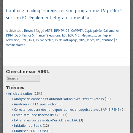
Continue reading ‘Enregistrer son programme TV préféré
sur son PC légalement et gratuitement’ »
Archivé sous
Brèves
|
Taggé
ARTE
,
BFMTV
,
C8
,
CAPTVTY
,
Copie privée
,
Dailymotion
,
DRM
,
DVD
,
France 5
,
France Télévisions
,
LCI
,
LCP
,
M6
,
Magnétoscope
,
Replay
,
Télévision
,
TMC
,
TNT
,
TV connectée
,
TV de rattrapage
,
VHS
,
Vidéo
,
W9
,
Youtube
|
4
commentaires
Chercher sur A&SI…
Search
Thèmes
Articles à suites
(164)
Analyse de données et automatisation avec Excel et Access
(13)
Analyser un FEC avec Python
(3)
Collecter des données juridiques sur les entreprises avec l'API SIRENE
(2)
Enregistreur de macros d'EXCEL
(3)
Extraire les pistes audio d'un CD avec EAC
(3)
Initiation au Basic
(12)
Maîtriser ETAFI CONSO
(3)