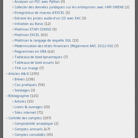
Analyser un FEC avec Python
(3)
Collecter des données juridiques sur les entreprises avec l'API SIRENE
(2)
Enregistreur de macros d'EXCEL
(3)
Extraire les pistes audio d'un CD avec EAC
(3)
Initiation au Basic
(12)
Maîtriser ETAFI CONSO
(3)
Maîtriser EXCEL
(65)
Maîtriser le langage de requête SQL
(13)
Modernisation des états financiers (Règlement ANC 2022-06)
(7)
Programmer en VBA
(46)
Tableaux de bord dynamiques
(7)
Tableaux de bord visuels
(4)
TVA sur marge
(7)
Articles A&SI
(295)
Brèves
(238)
Cas pratiques
(58)
Sondages
(3)
Bibliographie
(115)
Articles
(15)
Livres & ouvrages
(33)
Sites internet
(71)
Contrôle des comptes
(197)
Comptabilité analytique
(2)
Comptes annuels
(47)
Comptes consolidés
(35)