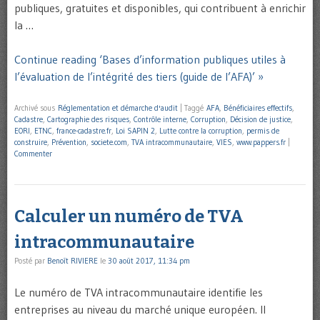
publiques, gratuites et disponibles, qui contribuent à enrichir
la …
Continue reading ‘Bases d’information publiques utiles à
l’évaluation de l’intégrité des tiers (guide de l’AFA)’ »
Archivé sous
Réglementation et démarche d'audit
|
Taggé
AFA
,
Bénéficiaires effectifs
,
Cadastre
,
Cartographie des risques
,
Contrôle interne
,
Corruption
,
Décision de justice
,
EORI
,
ETNC
,
france-cadastre.fr
,
Loi SAPIN 2
,
Lutte contre la corruption
,
permis de
construire
,
Prévention
,
societe.com
,
TVA intracommunautaire
,
VIES
,
www.pappers.fr
|
Commenter
Calculer un numéro de TVA
intracommunautaire
Posté par
Benoît RIVIERE
le
30 août 2017, 11:34 pm
Le numéro de TVA intracommunautaire identifie les
entreprises au niveau du marché unique européen. Il