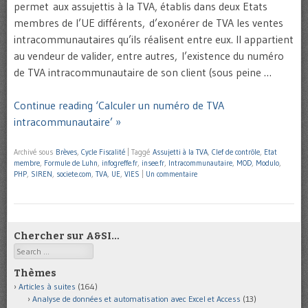
permet aux assujettis à la TVA, établis dans deux Etats
membres de l’UE différents, d’exonérer de TVA les ventes
intracommunautaires qu’ils réalisent entre eux. Il appartient
au vendeur de valider, entre autres, l’existence du numéro
de TVA intracommunautaire de son client (sous peine …
Continue reading ‘Calculer un numéro de TVA
intracommunautaire’ »
Archivé sous
Brèves
,
Cycle Fiscalité
|
Taggé
Assujetti à la TVA
,
Clef de contrôle
,
Etat
membre
,
Formule de Luhn
,
infogreffe.fr
,
insee.fr
,
Intracommunautaire
,
MOD
,
Modulo
,
PHP
,
SIREN
,
societe.com
,
TVA
,
UE
,
VIES
|
Un commentaire
Chercher sur A&SI…
Search
Thèmes
Articles à suites
(164)
Analyse de données et automatisation avec Excel et Access
(13)