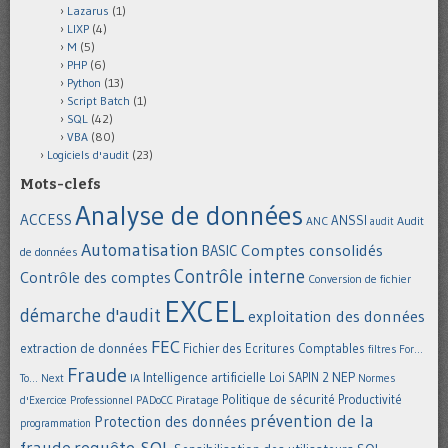
Lazarus
(1)
LIXP
(4)
M
(5)
PHP
(6)
Python
(13)
Script Batch
(1)
SQL
(42)
VBA
(80)
Logiciels d'audit
(23)
Mots-clefs
Analyse de données
ACCESS
ANSSI
Audit
ANC
audit
Automatisation
Comptes consolidés
BASIC
de données
Contrôle interne
Contrôle des comptes
Conversion de fichier
EXCEL
démarche d'audit
exploitation des données
FEC
extraction de données
Fichier des Ecritures Comptables
filtres
For...
Fraude
Intelligence artificielle
NEP
IA
Loi SAPIN 2
To... Next
Normes
Politique de sécurité
Piratage
Productivité
d'Exercice Professionnel
PADoCC
prévention de la
Protection des données
programmation
requête SQL
fraude