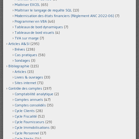
Maîtriser EXCEL
(65)
Maîtriser le langage de requête SQL
(13)
Modernisation des états financiers (Règlement ANC 2022-06)
(7)
Programmer en VBA
(46)
Tableaux de bord dynamiques
(7)
Tableaux de bord visuels
(4)
TVA sur marge
(7)
Articles A&SI
(295)
Brèves
(238)
Cas pratiques
(58)
Sondages
(3)
Bibliographie
(115)
Articles
(15)
Livres & ouvrages
(33)
Sites internet
(71)
Contrôle des comptes
(197)
Comptabilité analytique
(2)
Comptes annuels
(47)
Comptes consolidés
(35)
Cycle Clients
(28)
Cycle Fiscalité
(52)
Cycle Fournisseurs
(29)
Cycle Immobilisations
(8)
Cycle Personnel
(17)
Cycle Stocks
(14)