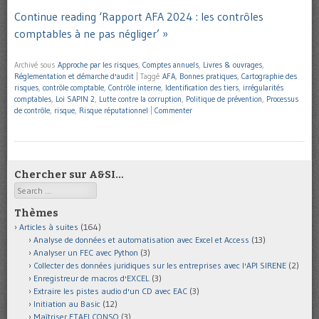
Continue reading ‘Rapport AFA 2024 : les contrôles
comptables à ne pas négliger’ »
Archivé sous
Approche par les risques
,
Comptes annuels
,
Livres & ouvrages
,
Réglementation et démarche d'audit
|
Taggé
AFA
,
Bonnes pratiques
,
Cartographie des
risques
,
contrôle comptable
,
Contrôle interne
,
Identification des tiers
,
irrégularités
comptables
,
Loi SAPIN 2
,
Lutte contre la corruption
,
Politique de prévention
,
Processus
de contrôle
,
risque
,
Risque réputationnel
|
Commenter
Chercher sur A&SI…
Search
Thèmes
Articles à suites
(164)
Analyse de données et automatisation avec Excel et Access
(13)
Analyser un FEC avec Python
(3)
Collecter des données juridiques sur les entreprises avec l'API SIRENE
(2)
Enregistreur de macros d'EXCEL
(3)
Extraire les pistes audio d'un CD avec EAC
(3)
Initiation au Basic
(12)
Maîtriser ETAFI CONSO
(3)