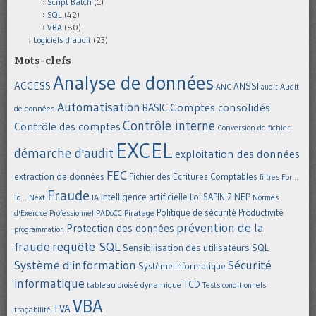
Script Batch
(1)
SQL
(42)
VBA
(80)
Logiciels d'audit
(23)
Mots-clefs
Analyse de données
ACCESS
ANSSI
Audit
ANC
audit
Automatisation
Comptes consolidés
BASIC
de données
Contrôle interne
Contrôle des comptes
Conversion de fichier
EXCEL
démarche d'audit
exploitation des données
FEC
extraction de données
Fichier des Ecritures Comptables
filtres
For...
Fraude
Intelligence artificielle
NEP
IA
Loi SAPIN 2
To... Next
Normes
Politique de sécurité
Piratage
Productivité
d'Exercice Professionnel
PADoCC
prévention de la
Protection des données
programmation
requête SQL
fraude
Sensibilisation des utilisateurs
SQL
Système d'information
Sécurité
Système informatique
informatique
TCD
tableau croisé dynamique
Tests conditionnels
VBA
TVA
traçabilité