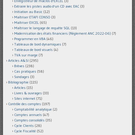
Enregistreur de macros d'EXCEL
(3)
Extraire les pistes audio d'un CD avec EAC
(3)
Initiation au Basic
(12)
Maîtriser ETAFI CONSO
(3)
Maîtriser EXCEL
(65)
Maîtriser le langage de requête SQL
(13)
Modernisation des états financiers (Règlement ANC 2022-06)
(7)
Programmer en VBA
(46)
Tableaux de bord dynamiques
(7)
Tableaux de bord visuels
(4)
TVA sur marge
(7)
Articles A&SI
(295)
Brèves
(238)
Cas pratiques
(58)
Sondages
(3)
Bibliographie
(115)
Articles
(15)
Livres & ouvrages
(33)
Sites internet
(71)
Contrôle des comptes
(197)
Comptabilité analytique
(2)
Comptes annuels
(47)
Comptes consolidés
(35)
Cycle Clients
(28)
Cycle Fiscalité
(52)