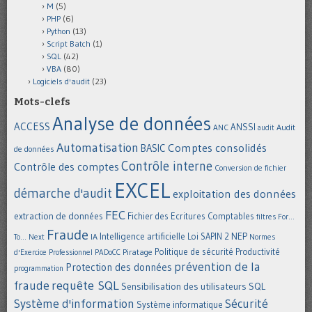
M
(5)
PHP
(6)
Python
(13)
Script Batch
(1)
SQL
(42)
VBA
(80)
Logiciels d'audit
(23)
Mots-clefs
Analyse de données
ACCESS
ANSSI
Audit
ANC
audit
Automatisation
Comptes consolidés
BASIC
de données
Contrôle interne
Contrôle des comptes
Conversion de fichier
EXCEL
démarche d'audit
exploitation des données
FEC
extraction de données
Fichier des Ecritures Comptables
filtres
For...
Fraude
Intelligence artificielle
NEP
IA
Loi SAPIN 2
To... Next
Normes
Politique de sécurité
Piratage
Productivité
d'Exercice Professionnel
PADoCC
prévention de la
Protection des données
programmation
requête SQL
fraude
Sensibilisation des utilisateurs
SQL
Système d'information
Sécurité
Système informatique