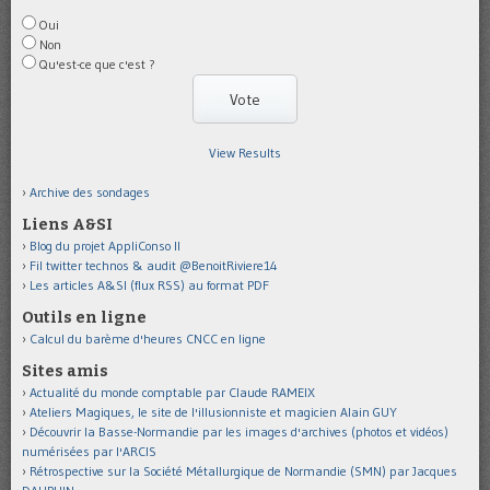
Oui
Non
Qu'est-ce que c'est ?
View Results
Archive des sondages
Liens A&SI
Blog du projet AppliConso II
Fil twitter technos & audit @BenoitRiviere14
Les articles A&SI (flux RSS) au format PDF
Outils en ligne
Calcul du barème d'heures CNCC en ligne
Sites amis
Actualité du monde comptable par Claude RAMEIX
Ateliers Magiques, le site de l'illusionniste et magicien Alain GUY
Découvrir la Basse-Normandie par les images d'archives (photos et vidéos)
numérisées par l'ARCIS
Rétrospective sur la Société Métallurgique de Normandie (SMN) par Jacques