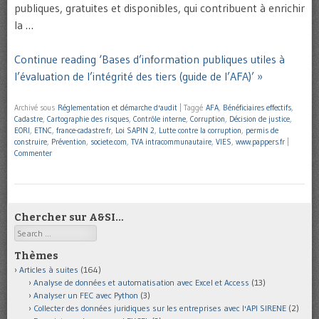
publiques, gratuites et disponibles, qui contribuent à enrichir
la …
Continue reading ‘Bases d’information publiques utiles à
l’évaluation de l’intégrité des tiers (guide de l’AFA)’ »
Archivé sous
Réglementation et démarche d'audit
|
Taggé
AFA
,
Bénéficiaires effectifs
,
Cadastre
,
Cartographie des risques
,
Contrôle interne
,
Corruption
,
Décision de justice
,
EORI
,
ETNC
,
france-cadastre.fr
,
Loi SAPIN 2
,
Lutte contre la corruption
,
permis de
construire
,
Prévention
,
societe.com
,
TVA intracommunautaire
,
VIES
,
www.pappers.fr
|
Commenter
Chercher sur A&SI…
Search
Thèmes
Articles à suites
(164)
Analyse de données et automatisation avec Excel et Access
(13)
Analyser un FEC avec Python
(3)
Collecter des données juridiques sur les entreprises avec l'API SIRENE
(2)