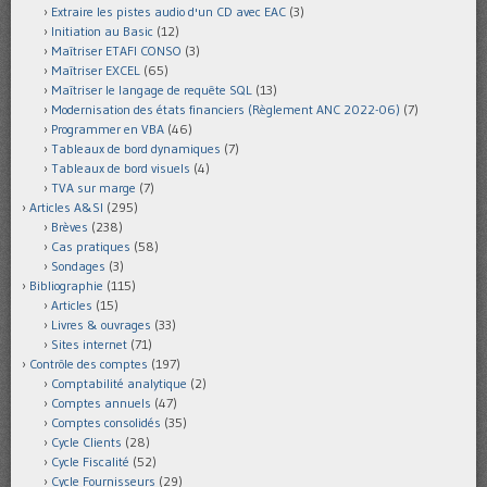
Extraire les pistes audio d'un CD avec EAC
(3)
Initiation au Basic
(12)
Maîtriser ETAFI CONSO
(3)
Maîtriser EXCEL
(65)
Maîtriser le langage de requête SQL
(13)
Modernisation des états financiers (Règlement ANC 2022-06)
(7)
Programmer en VBA
(46)
Tableaux de bord dynamiques
(7)
Tableaux de bord visuels
(4)
TVA sur marge
(7)
Articles A&SI
(295)
Brèves
(238)
Cas pratiques
(58)
Sondages
(3)
Bibliographie
(115)
Articles
(15)
Livres & ouvrages
(33)
Sites internet
(71)
Contrôle des comptes
(197)
Comptabilité analytique
(2)
Comptes annuels
(47)
Comptes consolidés
(35)
Cycle Clients
(28)
Cycle Fiscalité
(52)
Cycle Fournisseurs
(29)