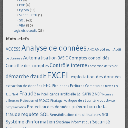
PHP
(6)
Python
(13)
Script Batch
(1)
SQL
(42)
VBA
(80)
Logiciels d'audit
(23)
Mots-clefs
Analyse de données
ACCESS
ANSSI
Audit
ANC
audit
Automatisation
Comptes consolidés
BASIC
de données
Contrôle interne
Contrôle des comptes
Conversion de fichier
EXCEL
démarche d'audit
exploitation des données
FEC
extraction de données
Fichier des Ecritures Comptables
filtres
For...
Fraude
Intelligence artificielle
NEP
IA
Loi SAPIN 2
To... Next
Normes
Politique de sécurité
Piratage
Productivité
d'Exercice Professionnel
PADoCC
prévention de la
Protection des données
programmation
requête SQL
fraude
Sensibilisation des utilisateurs
SQL
Système d'information
Sécurité
Système informatique