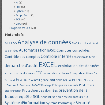
M
(5)
PHP
(6)
Python
(13)
Script Batch
(1)
SQL
(42)
VBA
(80)
Logiciels d'audit
(23)
Mots-clefs
Analyse de données
ACCESS
ANSSI
Audit
ANC
audit
Automatisation
Comptes consolidés
BASIC
de données
Contrôle interne
Contrôle des comptes
Conversion de fichier
EXCEL
démarche d'audit
exploitation des données
FEC
extraction de données
Fichier des Ecritures Comptables
filtres
For...
Fraude
Intelligence artificielle
NEP
IA
Loi SAPIN 2
To... Next
Normes
Politique de sécurité
Piratage
Productivité
d'Exercice Professionnel
PADoCC
prévention de la
Protection des données
programmation
requête SQL
fraude
Sensibilisation des utilisateurs
SQL
Système d'information
Sécurité
Système informatique