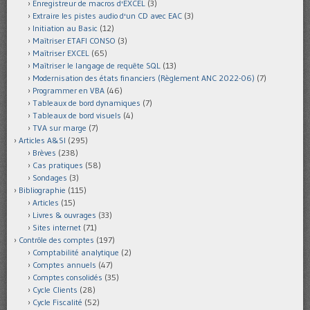
Enregistreur de macros d'EXCEL
(3)
Extraire les pistes audio d'un CD avec EAC
(3)
Initiation au Basic
(12)
Maîtriser ETAFI CONSO
(3)
Maîtriser EXCEL
(65)
Maîtriser le langage de requête SQL
(13)
Modernisation des états financiers (Règlement ANC 2022-06)
(7)
Programmer en VBA
(46)
Tableaux de bord dynamiques
(7)
Tableaux de bord visuels
(4)
TVA sur marge
(7)
Articles A&SI
(295)
Brèves
(238)
Cas pratiques
(58)
Sondages
(3)
Bibliographie
(115)
Articles
(15)
Livres & ouvrages
(33)
Sites internet
(71)
Contrôle des comptes
(197)
Comptabilité analytique
(2)
Comptes annuels
(47)
Comptes consolidés
(35)
Cycle Clients
(28)
Cycle Fiscalité
(52)