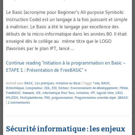
Le Basic (acronyme pour Beginner’s All-purpose Symbolic
Instruction Code) est un langage à la fois puissant et simple
à maîtriser. Le Basic a été le langage par excellence des
débuts de la micro-informatique dans les années 80. Il était
enseigné dès le collège au même titre que le LOGO
(favorisés par le plan IPT, lancé …
Continue reading ‘Initiation à la programmation en Basic –
ETAPE 1 : Présentation de FreeBASIC’ »
Archivé sous
BASIC
,
Cas pratiques
,
Initiation au Basic
|
Taggé
*.exe
,
BASIC
,
Bibliothèque
,
Compilateur
,
DDL
,
EDI
,
Editeur
,
Environnement de développement
,
FBIde
,
FreeBASIC
,
freeware
,
IDE
,
Informatique Pour Tous
,
Initiation
,
IPT
,
logiciel libre
,
LOGO
,
MS/DOS
,
Multiplateforme
,
POO
,
programmation
,
Programmation orientée objet
,
QBASIC
|
2 commentaires
Sécurité informatique : les enjeux