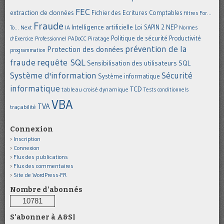
FEC
extraction de données
Fichier des Ecritures Comptables
filtres
For...
Fraude
Intelligence artificielle
NEP
IA
Loi SAPIN 2
To... Next
Normes
Politique de sécurité
Piratage
Productivité
d'Exercice Professionnel
PADoCC
prévention de la
Protection des données
programmation
requête SQL
fraude
Sensibilisation des utilisateurs
SQL
Système d'information
Sécurité
Système informatique
informatique
TCD
tableau croisé dynamique
Tests conditionnels
VBA
TVA
traçabilité
Connexion
Inscription
Connexion
Flux des publications
Flux des commentaires
Site de WordPress-FR
Nombre d'abonnés
10781
S'abonner à A&SI