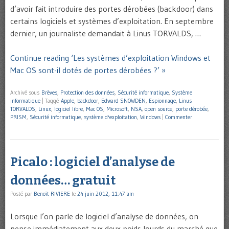
d’avoir fait introduire des portes dérobées (backdoor) dans
certains logiciels et systèmes d’exploitation. En septembre
dernier, un journaliste demandait à Linus TORVALDS, …
Continue reading ‘Les systèmes d’exploitation Windows et
Mac OS sont-il dotés de portes dérobées ?’ »
Archivé sous
Brèves
,
Protection des données
,
Sécurité informatique
,
Système
informatique
|
Taggé
Apple
,
backdoor
,
Edward SNOWDEN
,
Espionnage
,
Linus
TORVALDS
,
Linux
,
logiciel libre
,
Mac OS
,
Microsoft
,
NSA
,
open source
,
porte dérobée
,
PRISM
,
Sécurité informatique
,
système d'exploitation
,
Windows
|
Commenter
Picalo : logiciel d’analyse de
données… gratuit
Posté par
Benoît RIVIERE
le
24 juin 2012, 11:47 am
Lorsque l’on parle de logiciel d’analyse de données, on
pense immédiatement aux deux poids lourds du marché que