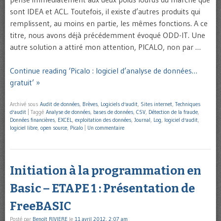
sont IDEA et ACL. Toutefois, il existe d’autres produits qui
remplissent, au moins en partie, les mêmes fonctions. A ce
titre, nous avons déjà précédemment évoqué ODD-IT. Une
autre solution a attiré mon attention, PICALO, non par …
Continue reading ‘Picalo : logiciel d’analyse de données…
gratuit’ »
Archivé sous
Audit de données
,
Brèves
,
Logiciels d'audit
,
Sites internet
,
Techniques
d'audit
|
Taggé
Analyse de données
,
bases de données
,
CSV
,
Détection de la fraude
,
Données financières
,
EXCEL
,
exploitation des données
,
Journal
,
Log
,
logiciel d'audit
,
logiciel libre
,
open source
,
Picalo
|
Un commentaire
Initiation à la programmation en
Basic – ETAPE 1 : Présentation de
FreeBASIC
Posté par
Benoît RIVIERE
le
11 avril 2012, 2:07 am