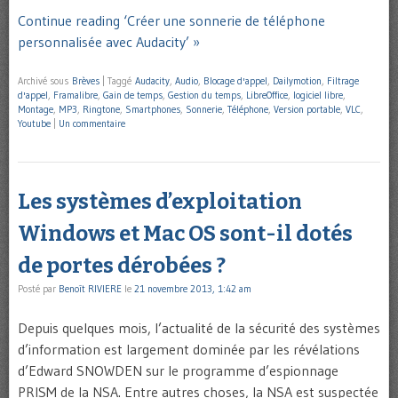
Continue reading ‘Créer une sonnerie de téléphone
personnalisée avec Audacity’ »
Archivé sous
Brèves
|
Taggé
Audacity
,
Audio
,
Blocage d'appel
,
Dailymotion
,
Filtrage
d'appel
,
Framalibre
,
Gain de temps
,
Gestion du temps
,
LibreOffice
,
logiciel libre
,
Montage
,
MP3
,
Ringtone
,
Smartphones
,
Sonnerie
,
Téléphone
,
Version portable
,
VLC
,
Youtube
|
Un commentaire
Les systèmes d’exploitation
Windows et Mac OS sont-il dotés
de portes dérobées ?
Posté par
Benoît RIVIERE
le
21 novembre 2013, 1:42 am
Depuis quelques mois, l’actualité de la sécurité des systèmes
d’information est largement dominée par les révélations
d’Edward SNOWDEN sur le programme d’espionnage
PRISM de la NSA. Entre autres choses, la NSA est suspectée