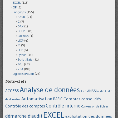
EXCEL
(113)
IXP
(5)
Langages
(155)
BASIC
(21)
C
(7)
DAX
(1)
DELPHI
(8)
Lazarus
(1)
LIXP
(4)
M
(5)
PHP
(6)
Python
(13)
Script Batch
(1)
SQL
(42)
VBA
(80)
Logiciels d'audit
(23)
Mots-clefs
Analyse de données
ACCESS
ANSSI
Audit
ANC
audit
Automatisation
Comptes consolidés
BASIC
de données
Contrôle interne
Contrôle des comptes
Conversion de fichier
EXCEL
démarche d'audit
exploitation des données