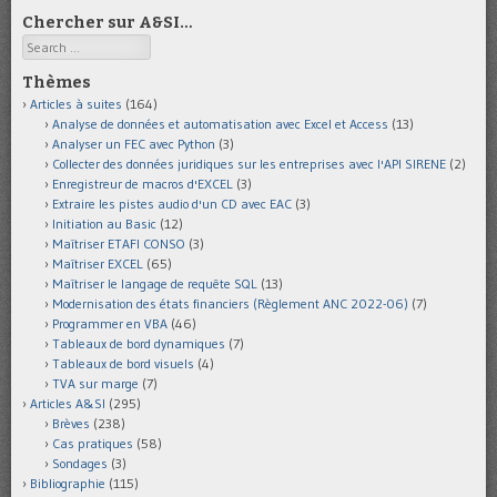
Chercher sur A&SI…
Search
Thèmes
Articles à suites
(164)
Analyse de données et automatisation avec Excel et Access
(13)
Analyser un FEC avec Python
(3)
Collecter des données juridiques sur les entreprises avec l'API SIRENE
(2)
Enregistreur de macros d'EXCEL
(3)
Extraire les pistes audio d'un CD avec EAC
(3)
Initiation au Basic
(12)
Maîtriser ETAFI CONSO
(3)
Maîtriser EXCEL
(65)
Maîtriser le langage de requête SQL
(13)
Modernisation des états financiers (Règlement ANC 2022-06)
(7)
Programmer en VBA
(46)
Tableaux de bord dynamiques
(7)
Tableaux de bord visuels
(4)
TVA sur marge
(7)
Articles A&SI
(295)
Brèves
(238)
Cas pratiques
(58)
Sondages
(3)
Bibliographie
(115)