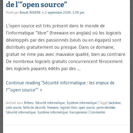
de l'”open source”
Posté par
Benoît RIVIERE
le
2 septembre 2009, 1:09 pm
L’open source est très présent dans le monde de
l’informatique “libre” (freeware en anglais) où les logiciels
développés par des passionnés (seuls ou en équipes) sont
distribués gratuitement ou presque. Dans ce domaine,
gratuit ne rime pas avec mauvaise qualité, bien au contraire.
De nombreux logiciels gratuits concurrencent férocement
des logiciels payants édités par des …
Continue reading ‘Sécurité informatique : les enjeux de
l’”open source”’ »
Archivé sous
Brèves
,
Sécurité informatique
,
Système informatique
|
Taggé
backdoor
,
code source
,
faille de sécurité
,
freeware
,
logiciel libre
,
open source
,
porte dérobée
,
Sécurité informatique
,
Système informatique
,
transparence
|
Commenter