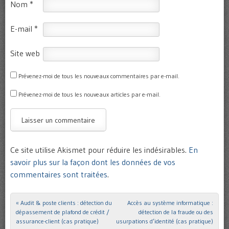
Nom
*
E-mail
*
Site web
Prévenez-moi de tous les nouveaux commentaires par e-mail.
Prévenez-moi de tous les nouveaux articles par e-mail.
Ce site utilise Akismet pour réduire les indésirables.
En
savoir plus sur la façon dont les données de vos
commentaires sont traitées
.
«
Audit & poste clients : détection du
Accès au système informatique :
Post navigation
dépassement de plafond de crédit /
détection de la fraude ou des
assurance-client (cas pratique)
usurpations d’identité (cas pratique)