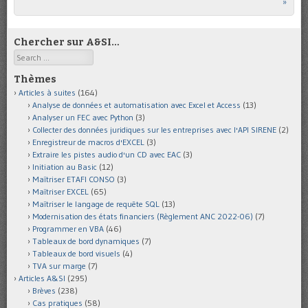
»
Chercher sur A&SI…
Search
Thèmes
Articles à suites
(164)
Analyse de données et automatisation avec Excel et Access
(13)
Analyser un FEC avec Python
(3)
Collecter des données juridiques sur les entreprises avec l'API SIRENE
(2)
Enregistreur de macros d'EXCEL
(3)
Extraire les pistes audio d'un CD avec EAC
(3)
Initiation au Basic
(12)
Maîtriser ETAFI CONSO
(3)
Maîtriser EXCEL
(65)
Maîtriser le langage de requête SQL
(13)
Modernisation des états financiers (Règlement ANC 2022-06)
(7)
Programmer en VBA
(46)
Tableaux de bord dynamiques
(7)
Tableaux de bord visuels
(4)
TVA sur marge
(7)
Articles A&SI
(295)
Brèves
(238)
Cas pratiques
(58)