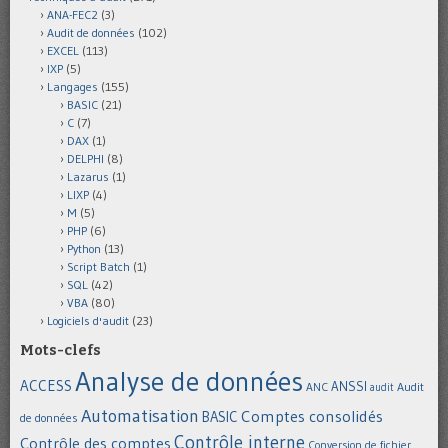
ANA-FEC2
(3)
Audit de données
(102)
EXCEL
(113)
IXP
(5)
Langages
(155)
BASIC
(21)
C
(7)
DAX
(1)
DELPHI
(8)
Lazarus
(1)
LIXP
(4)
M
(5)
PHP
(6)
Python
(13)
Script Batch
(1)
SQL
(42)
VBA
(80)
Logiciels d'audit
(23)
Mots-clefs
Analyse de données
ACCESS
ANSSI
Audit
ANC
audit
Automatisation
Comptes consolidés
BASIC
de données
Contrôle interne
Contrôle des comptes
Conversion de fichier