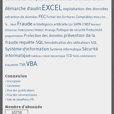
EXCEL
démarche d'audit
exploitation des données
FEC
extraction de données
Fichier des Ecritures Comptables
filtres
For...
Fraude
Intelligence artificielle
NEP
IA
Loi SAPIN 2
To... Next
Normes
Politique de sécurité
Piratage
Productivité
d'Exercice Professionnel
PADoCC
prévention de la
Protection des données
programmation
requête SQL
fraude
Sensibilisation des utilisateurs
SQL
Système d'information
Sécurité
Système informatique
informatique
TCD
tableau croisé dynamique
Tests conditionnels
VBA
TVA
traçabilité
Connexion
Inscription
Connexion
Flux des publications
Flux des commentaires
Site de WordPress-FR
Nombre d'abonnés
10776