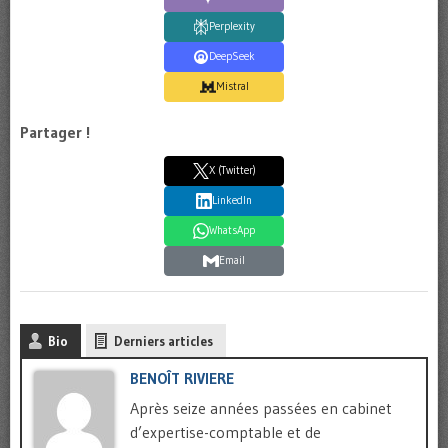
Perplexity
DeepSeek
Mistral
Partager !
X (Twitter)
LinkedIn
WhatsApp
Email
Bio
Derniers articles
BENOÎT RIVIERE
Après seize années passées en cabinet
d’expertise-comptable et de