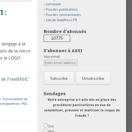
Connexion
Flux des publications
 :
Flux des commentaires
Site de WordPress-FR
Nombre d'abonnés
10775
 langage à la
buts de la micro-
S'abonner à A&SI
Your email:
que le LOGO
n de FreeBASIC’
Sondages
r
,
Environnement de
Votre entreprise a-t-elle mis en place des
ultiplateforme
,
POO
,
procédures particulières en vue de
sensibiliser, prévenir et maîtriser le risque de
fraude ?
Oui
Non