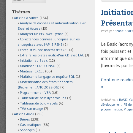
Initiatio
Thèmes
Articles à suites
(164)
Présenta
Analyse de données et automatisation avec
Excel et Access
(13)
Posté par
Benoît RIVIE
Analyser un FEC avec Python
(3)
Collecter des données juridiques sur les
Le Basic (acron
entreprises avec l'API SIRENE
(2)
Enregistreur de macros d'EXCEL
(3)
fois puissant et
Extraire les pistes audio d'un CD avec EAC
(3)
informatique da
Initiation au Basic
(12)
(favorisés par l
Maîtriser ETAFI CONSO
(3)
Maîtriser EXCEL
(65)
Maîtriser le langage de requête SQL
(13)
Continue readin
Modernisation des états financiers
»
(Règlement ANC 2022-06)
(7)
Programmer en VBA
(46)
Tableaux de bord dynamiques
(7)
Archivé sous
BASIC
,
Ca
Tableaux de bord visuels
(4)
développement
,
FBIde
TVA sur marge
(7)
programmation
,
Progra
Articles A&SI
(295)
Brèves
(238)
Cas pratiques
(58)
Sondages
(3)