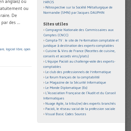
en anglais) où
l'ARCIS
Rétrospective sur la Société Métallurgique de
gratuitement ou
Normandie (SMN) par Jacques DAUPHIN
raire. De
s par des …
Sites utiles
Compagnie Nationale des Commissaires aux
Comptes (CNCC)
Compta-TV : le site de l'e-formation comptable et
juridique à destination des experts-comptables
are
,
logiciel libre
,
open
Cuisine & Vins de France (Recettes de cuisine,
conseils et accords vins/plats)
L'équipe Pacioli au challenge-voile des experts-
comptables
Le club des professionnels de l'informatique
Le forum français de la comptabilité
Le Magazine de la Sécurité Informatique
Le Monde Diplomatique (Eo)
L’Association Française de l’Audit et du Conseil
Informatiques
Nuage Agile, la tribu(ne) des experts branchés
Pacioli, le réseau social de la profession sociale
Visual Basic Codes Sources