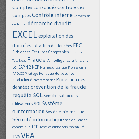
Comptes consolidés
Contrôle des
Contrôle interne
comptes
Conversion
démarche d'audit
de fichier
EXCEL
exploitation des
FEC
données
extraction de données
Fichier des Ecritures Comptables
filtres
For...
Fraude
Intelligence artificielle
IA
To... Next
NEP
Loi SAPIN 2
Normes d'Exercice Professionnel
Politique de sécurité
Piratage
PADoCC
Protection des
Productivité
programmation
prévention de la fraude
données
requête SQL
Sensibilisation des
Système
utilisateurs
SQL
d'information
Système informatique
Sécurité informatique
tableau croisé
TCD
dynamique
Tests conditionnels
traçabilité
VBA
TVA