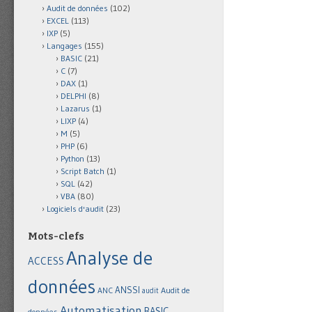
Audit de données
(102)
EXCEL
(113)
IXP
(5)
Langages
(155)
BASIC
(21)
C
(7)
DAX
(1)
DELPHI
(8)
Lazarus
(1)
LIXP
(4)
M
(5)
PHP
(6)
Python
(13)
Script Batch
(1)
SQL
(42)
VBA
(80)
Logiciels d'audit
(23)
Mots-clefs
Analyse de
ACCESS
données
ANSSI
Audit de
ANC
audit
Automatisation
BASIC
données