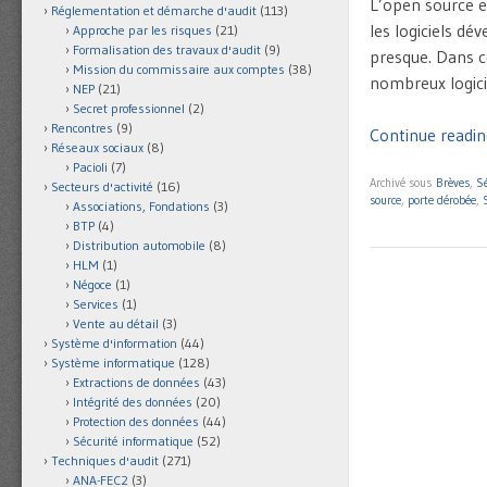
L’open source e
Réglementation et démarche d'audit
(113)
les logiciels dé
Approche par les risques
(21)
Formalisation des travaux d'audit
(9)
presque. Dans c
Mission du commissaire aux comptes
(38)
nombreux logici
NEP
(21)
Secret professionnel
(2)
Rencontres
(9)
Continue reading
Réseaux sociaux
(8)
Pacioli
(7)
Archivé sous
Brèves
,
Sé
Secteurs d'activité
(16)
source
,
porte dérobée
,
Associations, Fondations
(3)
BTP
(4)
Distribution automobile
(8)
HLM
(1)
Négoce
(1)
Services
(1)
Vente au détail
(3)
Système d'information
(44)
Système informatique
(128)
Extractions de données
(43)
Intégrité des données
(20)
Protection des données
(44)
Sécurité informatique
(52)
Techniques d'audit
(271)
ANA-FEC2
(3)