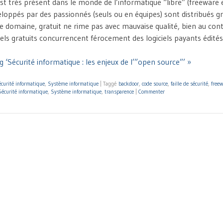
st très présent dans le monde de l’informatique “libre” (freeware 
veloppés par des passionnés (seuls ou en équipes) sont distribués 
e domaine, gratuit ne rime pas avec mauvaise qualité, bien au cont
els gratuits concurrencent férocement des logiciels payants édité
 ‘Sécurité informatique : les enjeux de l’”open source”’ »
curité informatique
,
Système informatique
|
Taggé
backdoor
,
code source
,
faille de sécurité
,
freew
Sécurité informatique
,
Système informatique
,
transparence
|
Commenter