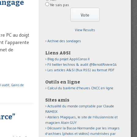
langage
Ne sais pas
View Results
re PC au doigt
Archive des sondages
ant l’apparente
rmet de
Liens A&SI
Blog du projet AppliConso II
Fil twitter technos & audit @BenoitRiviere14
Les articles A&SI (flux RSS) au format PDF
Outils en ligne
ll audit
,
Gains de
Calcul du barème d'heures CNCC en ligne
Sites amis
Actualité du monde comptable par Claude
RAMEIX
urce”
Ateliers Magiques, le site de l'illusionniste et
magicien Alain GUY
Découvrir la Basse-Normandie par les images
d'archives (photos et vidéos) numérisées par