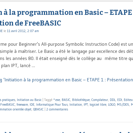
n à la programmation en Basic – ETAPE 1
tion de FreeBASIC
RE
le
11 avril 2012, 2:07 am
yme pour Beginner’s All-purpose Symbolic Instruction Code) est un
 simple à maîtriser. Le Basic a été le langage par excellence des dé
ns les années 80. Il était enseigné dès le collège au même titre 
e plan IPT, lancé …
g ‘Initiation à la programmation en Basic – ETAPE 1 : Présentatio
s pratiques
,
Initiation au Basic
|
Taggé
*.exe
,
BASIC
,
Bibliothèque
,
Compilateur
,
DDL
,
EDI
,
Editeu
,
FreeBASIC
,
freeware
,
IDE
,
Informatique Pour Tous
,
Initiation
,
IPT
,
logiciel libre
,
LOGO
,
MS/DOS
,
M
mmation orientée objet
,
QBASIC
|
2 commentaires