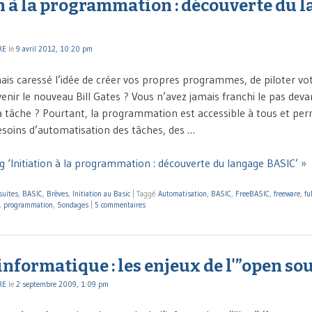
n à la programmation : découverte du 
RE
le
9 avril 2012, 10:20 pm
ais caressé l’idée de créer vos propres programmes, de piloter vot
evenir le nouveau Bill Gates ? Vous n’avez jamais franchi le pas dev
a tâche ? Pourtant, la programmation est accessible à tous et pe
soins d’automatisation des tâches, des …
g ‘Initiation à la programmation : découverte du langage BASIC’ »
 suites
,
BASIC
,
Brèves
,
Initiation au Basic
|
Taggé
Automatisation
,
BASIC
,
FreeBASIC
,
freeware
,
fu
,
programmation
,
Sondages
|
5 commentaires
informatique : les enjeux de l'”open so
RE
le
2 septembre 2009, 1:09 pm