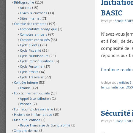
Initiatio
Bibliographie
(115)
Articles
(15)
BASIC
Livres & ouvrages
(33)
Sites internet
(71)
Posté par
Benoît RIVIE
Contrôle des comptes
(197)
Comptabilité analytique
(2)
N’avez-vous jam
Comptes annuels
(47)
Comptes consolidés
(35)
et à l’œil, de d
Cycle Clients
(28)
complexité de l
Cycle Fiscalité
(52)
répondre aux be
Cycle Fournisseurs
(29)
Cycle Immobilisations
(8)
Cycle Personnel
(17)
Continue readin
Cycle Stocks
(14)
Cycle Trésorerie
(22)
Contrôle interne
(52)
Archivé sous
Articles à
temps
,
Initiation
,
LOGO
Fraude
(42)
Fonctionnement du site
(13)
Appel à contribution
(1)
Pannes
(2)
Formation professionnelle
(26)
Sécurité 
Histoire de l'informatique
(15)
Mes publications
(3)
Posté par
Benoît RIVIE
Revue Française de Comptabilité
(3)
On parle de moi
(5)