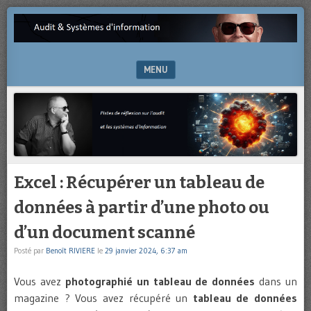
Pistes
AUDIT
de
&
réflexion
sur
MENU
SYSTÈMES
l’audit
et
SKIP TO CONTENT
D'INFORMATION
les
systèmes
d’information
Excel : Récupérer un tableau de
données à partir d’une photo ou
d’un document scanné
Posté par
Benoît RIVIERE
le
29 janvier 2024, 6:37 am
Vous avez
photographié un tableau de données
dans un
magazine ? Vous avez récupéré un
tableau de données