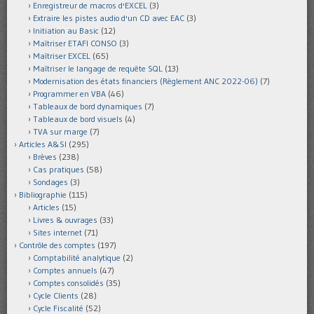
Enregistreur de macros d'EXCEL
(3)
Extraire les pistes audio d'un CD avec EAC
(3)
Initiation au Basic
(12)
Maîtriser ETAFI CONSO
(3)
Maîtriser EXCEL
(65)
Maîtriser le langage de requête SQL
(13)
Modernisation des états financiers (Règlement ANC 2022-06)
(7)
Programmer en VBA
(46)
Tableaux de bord dynamiques
(7)
Tableaux de bord visuels
(4)
TVA sur marge
(7)
Articles A&SI
(295)
Brèves
(238)
Cas pratiques
(58)
Sondages
(3)
Bibliographie
(115)
Articles
(15)
Livres & ouvrages
(33)
Sites internet
(71)
Contrôle des comptes
(197)
Comptabilité analytique
(2)
Comptes annuels
(47)
Comptes consolidés
(35)
Cycle Clients
(28)
Cycle Fiscalité
(52)