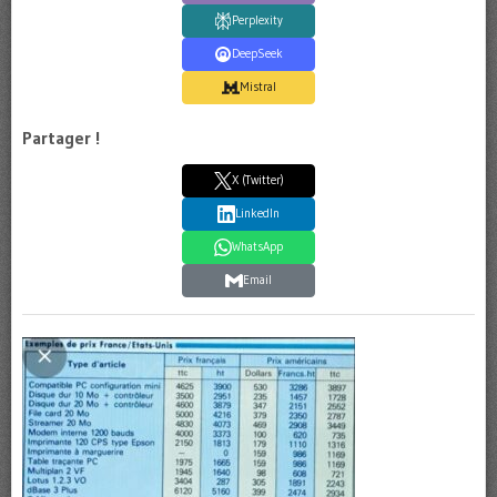
Perplexity
DeepSeek
Mistral
Partager !
X (Twitter)
LinkedIn
WhatsApp
Email