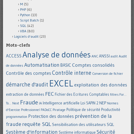
M
(5)
PHP
(6)
Python
(13)
Script Batch
(1)
SQL
(42)
VBA
(80)
Logiciels d'audit
(23)
Mots-clefs
Analyse de données
ACCESS
ANSSI
Audit
ANC
audit
Automatisation
Comptes consolidés
BASIC
de données
Contrôle interne
Contrôle des comptes
Conversion de fichier
EXCEL
démarche d'audit
exploitation des données
FEC
extraction de données
Fichier des Ecritures Comptables
filtres
For...
Fraude
Intelligence artificielle
NEP
IA
Loi SAPIN 2
To... Next
Normes
Politique de sécurité
Piratage
Productivité
d'Exercice Professionnel
PADoCC
prévention de la
Protection des données
programmation
requête SQL
fraude
Sensibilisation des utilisateurs
SQL
Système d'information
Sécurité
Système informatique