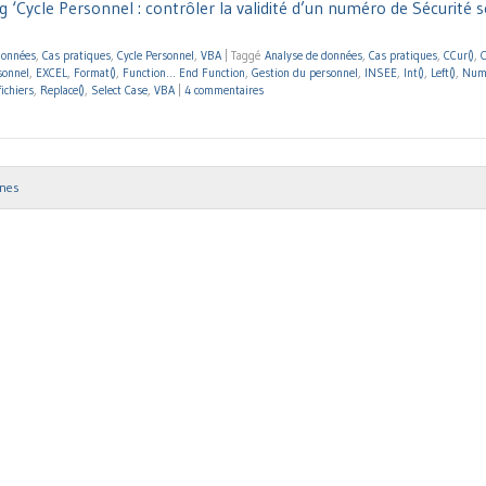
 ‘Cycle Personnel : contrôler la validité d’un numéro de Sécurité s
données
,
Cas pratiques
,
Cycle Personnel
,
VBA
|
Taggé
Analyse de données
,
Cas pratiques
,
CCur()
,
C
sonnel
,
EXCEL
,
Format()
,
Function… End Function
,
Gestion du personnel
,
INSEE
,
Int()
,
Left()
,
Numé
ichiers
,
Replace()
,
Select Case
,
VBA
|
4 commentaires
nnes
ion