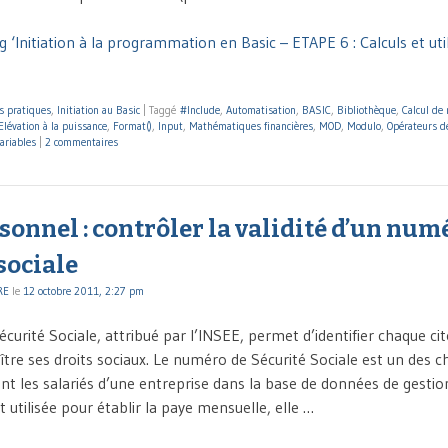
 ‘Initiation à la programmation en Basic – ETAPE 6 : Calculs et uti
s pratiques
,
Initiation au Basic
|
Taggé
#Include
,
Automatisation
,
BASIC
,
Bibliothèque
,
Calcul de
Elévation à la puissance
,
Format()
,
Input
,
Mathématiques financières
,
MOD
,
Modulo
,
Opérateurs de
ariables
|
2 commentaires
sonnel : contrôler la validité d’un num
sociale
RE
le
12 octobre 2011, 2:27 pm
urité Sociale, attribué par l’INSEE, permet d’identifier chaque ci
ître ses droits sociaux. Le numéro de Sécurité Sociale est un des 
nt les salariés d’une entreprise dans la base de données de gestio
 utilisée pour établir la paye mensuelle, elle …