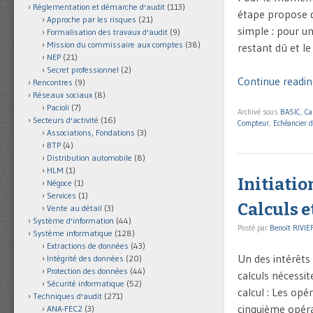
Réglementation et démarche d'audit
(113)
étape propose d
Approche par les risques
(21)
simple : pour u
Formalisation des travaux d'audit
(9)
Mission du commissaire aux comptes
(38)
restant dû et le
NEP
(21)
Secret professionnel
(2)
Continue readin
Rencontres
(9)
Réseaux sociaux
(8)
Pacioli
(7)
Archivé sous
BASIC
,
Ca
Secteurs d'activité
(16)
Compteur
,
Echéancier 
Associations, Fondations
(3)
BTP
(4)
Distribution automobile
(8)
HLM
(1)
Initiatio
Négoce
(1)
Services
(1)
Calculs e
Vente au détail
(3)
Système d'information
(44)
Posté par
Benoît RIVIE
Système informatique
(128)
Extractions de données
(43)
Un des intérêts
Intégrité des données
(20)
Protection des données
(44)
calculs nécessit
Sécurité informatique
(52)
calcul : Les opé
Techniques d'audit
(271)
cinquième opéra
ANA-FEC2
(3)