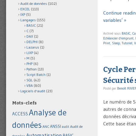
Audit de données
(102)
EXCEL
(113)
Continue reading
IXP
(5)
variables’ »
Langages
(155)
BASIC
(21)
C
(7)
Archivé sous
BASIC
,
Ca
DAX
(1)
Echéancier d'emprunt
,
DELPHI
(8)
Print
,
Sleep
,
Tutoriel
,
V
Lazarus
(1)
LIXP
(4)
M
(5)
PHP
(6)
Cycle Per
Python
(13)
Script Batch
(1)
Sécurité 
SQL
(42)
VBA
(80)
Posté par
Benoît RIVIE
Logiciels d'audit
(23)
Le numéro de Séc
Mots-clefs
autres de conna
Analyse de
ACCESS
données décriva
données
Cette base étant
ANSSI
Audit de
ANC
audit
Automatisation
BASIC
données