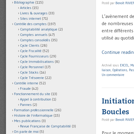
Bibliographie
(115)
Posté par
Benoît RIVIE
Articles
(15)
Livres & ouvrages
(33)
L’avènement des
Sites internet
(71)
de nombreuses i
Contrôle des comptes
(197)
Comptabilité analytique
(2)
entre différents
Comptes annuels
(47)
utilisé au quoti
Comptes consolidés
(35)
Cycle Clients
(28)
Cycle Fiscalité
(52)
Continue reading
Cycle Fournisseurs
(29)
Cycle Immobilisations
(8)
Archivé sous
EXCEL
,
Ma
Cycle Personnel
(17)
liaison
,
Opérations
,
Pas
Cycle Stocks
(14)
Un commentaire
Cycle Trésorerie
(22)
Contrôle interne
(52)
Fraude
(42)
Fonctionnement du site
(13)
Initiatio
Appel à contribution
(1)
Pannes
(2)
Boucles
Formation professionnelle
(26)
Histoire de l'informatique
(15)
Posté par
Benoît RIVIE
Mes publications
(3)
Revue Française de Comptabilité
(3)
On parle de moi
(5)
Pour le moment,