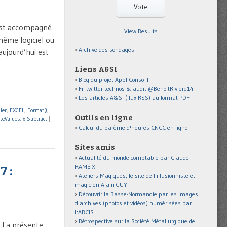
’est accompagné
View Results
même logiciel ou
Archive des sondages
aujourd’hui est
Liens A&SI
Blog du projet AppliConso II
Fil twitter technos & audit @BenoitRiviere14
Les articles A&SI (flux RSS) au format PDF
ler
,
EXCEL
,
Format()
,
Outils en ligne
steValues
,
xlSubtract
|
Calcul du barème d'heures CNCC en ligne
Sites amis
Actualité du monde comptable par Claude
RAMEIX
7 :
Ateliers Magiques, le site de l'illusionniste et
magicien Alain GUY
Découvrir la Basse-Normandie par les images
d'archives (photos et vidéos) numérisées par
l'ARCIS
Rétrospective sur la Société Métallurgique de
 La présente