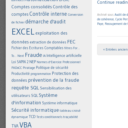
Continue reading
Comptes consolidés
Contrôle des
Contrôle interne
comptes
Conversion
Archivé sous
Audit de 
de cohérence
,
Cycle Per
démarche d'audit
de fichier
Paye
,
Recoupement de f
EXCEL
exploitation des
FEC
données
extraction de données
Fichier des Ecritures Comptables
filtres
For...
« Entrées ancie
Post navigat
Fraude
Intelligence artificielle
IA
To... Next
NEP
Loi SAPIN 2
Normes d'Exercice Professionnel
Politique de sécurité
Piratage
PADoCC
Protection des
Productivité
programmation
prévention de la fraude
données
requête SQL
Sensibilisation des
Système
utilisateurs
SQL
d'information
Système informatique
Sécurité informatique
tableau croisé
TCD
dynamique
Tests conditionnels
traçabilité
VBA
TVA