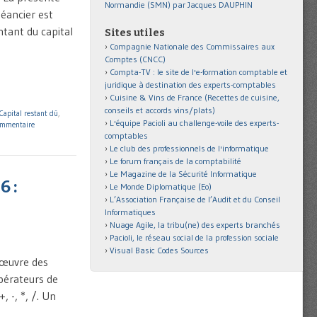
Normandie (SMN) par Jacques DAUPHIN
éancier est
ntant du capital
Sites utiles
Compagnie Nationale des Commissaires aux
Comptes (CNCC)
Compta-TV : le site de l'e-formation comptable et
juridique à destination des experts-comptables
Cuisine & Vins de France (Recettes de cuisine,
conseils et accords vins/plats)
Capital restant dû
,
L'équipe Pacioli au challenge-voile des experts-
ommentaire
comptables
Le club des professionnels de l'informatique
Le forum français de la comptabilité
Le Magazine de la Sécurité Informatique
6 :
Le Monde Diplomatique (Eo)
L’Association Française de l’Audit et du Conseil
Informatiques
Nuage Agile, la tribu(ne) des experts branchés
Pacioli, le réseau social de la profession sociale
Visual Basic Codes Sources
 œuvre des
Opérateurs de
 -, *, /. Un