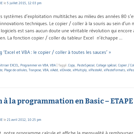
RE
le
5 juillet 2015, 12:03 pm
 systèmes d’exploitation multitâches au milieu des années 80 s
nnovations techniques. Le copier / coller à la souris au sein d’un 
 logiciels est sans aucun doute une véritable révolution qui encore 
dien. La fonction copier / coller du tableur Excel n’échappe …
 ‘Excel et VBA : le copier / coller à toutes les sauces’ »
îtriser EXCEL
,
Programmer en VBA
,
VBA
|
Taggé
.Copy
,
.PasteSpecial
,
Collage spécial
,
Copier / Col
te
,
Plage de cellules
,
Tranpose
,
VBA
,
xlAdd
,
xlDivide
,
xlMultiply
,
xlPasteAll
,
xlPasteFormats
,
xlPa
n à la programmation en Basic – ETAPE 
RE
le
21 avril 2012, 10:25 pm
 notre programme calcule et affiche la mensualité à rembourser.