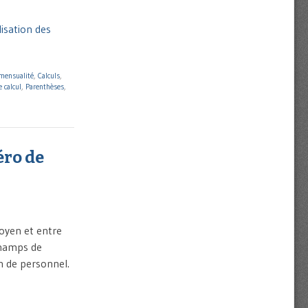
lisation des
 mensualité
,
Calculs
,
 calcul
,
Parenthèses
,
éro de
toyen et entre
champs de
n de personnel.