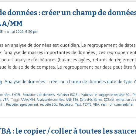
de données : créer un champ de données
AA/MM
RE
le
4 mai 2019, 6:30 pm
es en analyse de données est quotidien. Le regroupement de dates
ite l’analyse de masses importantes de données ; ces regroupemen
s pour l’analyse d’échéances (balances âgées, retards de règlemen
suelle du solde de comptes. Le regroupement par date peut être fa
g ‘Analyse de données : créer un champ de données date de type
données
,
EXCEL
,
Extractions de données
,
Maîtriser EXCEL
,
Maîtriser le langage de requête SQL
,
Pr
t
,
VBA
|
Taggé
AAAA/MM
,
Analyse de données
,
ANNEE()
,
Date d'échéance
,
DCSnet
,
extraction de
nth
,
Requête regroupement
,
requête SQL
,
Requêteur
,
Text
,
TEXTE
,
VBA
,
Year
|
Un commentaire
BA : le copier / coller à toutes les sauce