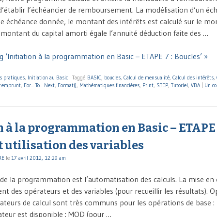
’établir l’échéancier de remboursement. La modélisation d’un éch
ne échéance donnée, le montant des intérêts est calculé sur le mo
 montant du capital amorti égale l’annuité déduction faite des …
g ‘Initiation à la programmation en Basic – ETAPE 7 : Boucles’ »
s pratiques
,
Initiation au Basic
|
Taggé
BASIC
,
boucles
,
Calcul de mensualité
,
Calcul des intérêts
,
d'emprunt
,
For... To... Next
,
Format()
,
Mathématiques financières
,
Print
,
STEP
,
Tutoriel
,
VBA
|
Un c
n à la programmation en Basic – ETAPE 
t utilisation des variables
RE
le
17 avril 2012, 12:29 am
 de la programmation est l’automatisation des calculs. La mise en
ent des opérateurs et des variables (pour recueillir les résultats). 
rateurs de calcul sont très communs pour les opérations de base : +,
teur est disponible : MOD (pour …