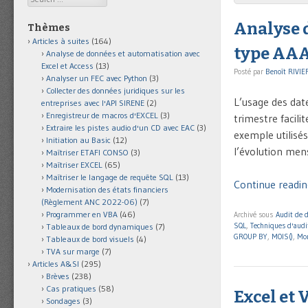
Analyse 
Thèmes
Articles à suites
(164)
type AA
Analyse de données et automatisation avec
Excel et Access
(13)
Posté par
Benoît RIVIE
Analyser un FEC avec Python
(3)
Collecter des données juridiques sur les
L’usage des dat
entreprises avec l'API SIRENE
(2)
Enregistreur de macros d'EXCEL
(3)
trimestre facil
Extraire les pistes audio d'un CD avec EAC
(3)
exemple utilisé
Initiation au Basic
(12)
l’évolution men
Maîtriser ETAFI CONSO
(3)
Maîtriser EXCEL
(65)
Maîtriser le langage de requête SQL
(13)
Continue readin
Modernisation des états financiers
(Règlement ANC 2022-06)
(7)
Programmer en VBA
(46)
Archivé sous
Audit de 
SQL
,
Techniques d'audi
Tableaux de bord dynamiques
(7)
GROUP BY
,
MOIS()
,
Mo
Tableaux de bord visuels
(4)
TVA sur marge
(7)
Articles A&SI
(295)
Brèves
(238)
Cas pratiques
(58)
Excel et V
Sondages
(3)