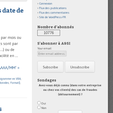
Connexion
Flux des publications
 date de
Flux des commentaires
Site de WordPress-FR
Nombre d'abonnés
10776
 par mois ou
ts sont par
S'abonner à A&SI
Your email:
t…) ou de
cilité en …
 AAAA/MM’ »
ogrammer en VBA
,
Sondages
 données
,
Format()
,
Avez-vous déjà connu (dans votre entreprise
ou chez vos clients) des cas de fraudes
(détournement) ?
Oui
s
Non