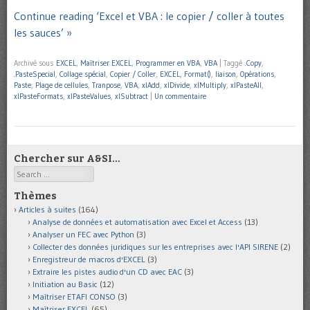
Continue reading ‘Excel et VBA : le copier / coller à toutes
les sauces’ »
Archivé sous
EXCEL
,
Maîtriser EXCEL
,
Programmer en VBA
,
VBA
|
Taggé
.Copy
,
.PasteSpecial
,
Collage spécial
,
Copier / Coller
,
EXCEL
,
Format()
,
liaison
,
Opérations
,
Paste
,
Plage de cellules
,
Tranpose
,
VBA
,
xlAdd
,
xlDivide
,
xlMultiply
,
xlPasteAll
,
xlPasteFormats
,
xlPasteValues
,
xlSubtract
|
Un commentaire
Chercher sur A&SI…
Search
Thèmes
Articles à suites
(164)
Analyse de données et automatisation avec Excel et Access
(13)
Analyser un FEC avec Python
(3)
Collecter des données juridiques sur les entreprises avec l'API SIRENE
(2)
Enregistreur de macros d'EXCEL
(3)
Extraire les pistes audio d'un CD avec EAC
(3)
Initiation au Basic
(12)
Maîtriser ETAFI CONSO
(3)
Maîtriser EXCEL
(65)