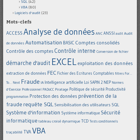
SQL
(42)
VBA
(80)
Logiciels d'audit
(23)
Mots-clefs
Analyse de données
ACCESS
ANSSI
Audit
ANC
audit
Automatisation
Comptes consolidés
BASIC
de données
Contrôle interne
Contrôle des comptes
Conversion de fichier
EXCEL
démarche d'audit
exploitation des données
FEC
extraction de données
Fichier des Ecritures Comptables
filtres
For...
Fraude
Intelligence artificielle
NEP
IA
Loi SAPIN 2
To... Next
Normes
Politique de sécurité
Piratage
Productivité
d'Exercice Professionnel
PADoCC
prévention de la
Protection des données
programmation
requête SQL
fraude
Sensibilisation des utilisateurs
SQL
Système d'information
Sécurité
Système informatique
informatique
TCD
tableau croisé dynamique
Tests conditionnels
VBA
TVA
traçabilité