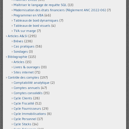
Maîtriser le langage de requête SQL
(13)
Modernisation des états financiers (Règlement ANC 2022-06)
(7)
Programmer en VBA
(46)
Tableaux de bord dynamiques
(7)
Tableaux de bord visuels
(4)
TVA sur marge
(7)
Articles A&SI
(295)
Brèves
(238)
Cas pratiques
(58)
Sondages
(3)
Bibliographie
(115)
Articles
(15)
Livres & ouvrages
(33)
Sites internet
(71)
Contrôle des comptes
(197)
Comptabilité analytique
(2)
Comptes annuels
(47)
Comptes consolidés
(35)
Cycle Clients
(28)
Cycle Fiscalité
(52)
Cycle Fournisseurs
(29)
Cycle Immobilisations
(8)
Cycle Personnel
(17)
Cycle Stocks
(14)