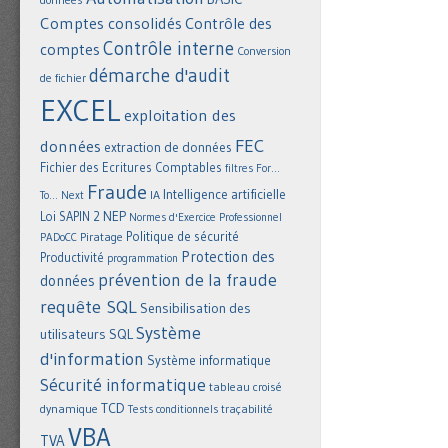
Comptes consolidés
Contrôle des
Contrôle interne
comptes
Conversion
démarche d'audit
de fichier
EXCEL
exploitation des
FEC
données
extraction de données
Fichier des Ecritures Comptables
filtres
For...
Fraude
Intelligence artificielle
IA
To... Next
NEP
Loi SAPIN 2
Normes d'Exercice Professionnel
Politique de sécurité
Piratage
PADoCC
Protection des
Productivité
programmation
prévention de la fraude
données
requête SQL
Sensibilisation des
Système
utilisateurs
SQL
d'information
Système informatique
Sécurité informatique
tableau croisé
TCD
dynamique
Tests conditionnels
traçabilité
VBA
TVA