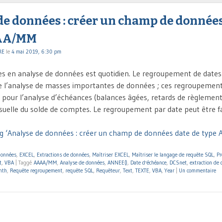
de données : créer un champ de données
AA/MM
RE
le
4 mai 2019, 6:30 pm
es en analyse de données est quotidien. Le regroupement de dates
ite l’analyse de masses importantes de données ; ces regroupemen
s pour l’analyse d’échéances (balances âgées, retards de règlemen
suelle du solde de comptes. Le regroupement par date peut être fa
g ‘Analyse de données : créer un champ de données date de type
données
,
EXCEL
,
Extractions de données
,
Maîtriser EXCEL
,
Maîtriser le langage de requête SQL
,
Pr
t
,
VBA
|
Taggé
AAAA/MM
,
Analyse de données
,
ANNEE()
,
Date d'échéance
,
DCSnet
,
extraction de
nth
,
Requête regroupement
,
requête SQL
,
Requêteur
,
Text
,
TEXTE
,
VBA
,
Year
|
Un commentaire