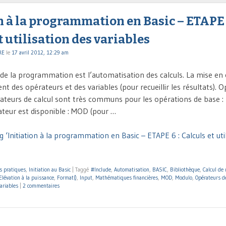
n à la programmation en Basic – ETAPE 
t utilisation des variables
RE
le
17 avril 2012, 12:29 am
 de la programmation est l’automatisation des calculs. La mise en
ent des opérateurs et des variables (pour recueillir les résultats). 
rateurs de calcul sont très communs pour les opérations de base : +,
teur est disponible : MOD (pour …
 ‘Initiation à la programmation en Basic – ETAPE 6 : Calculs et uti
s pratiques
,
Initiation au Basic
|
Taggé
#Include
,
Automatisation
,
BASIC
,
Bibliothèque
,
Calcul de
Elévation à la puissance
,
Format()
,
Input
,
Mathématiques financières
,
MOD
,
Modulo
,
Opérateurs de
ariables
|
2 commentaires