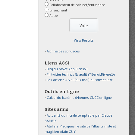
Collaborateur de cabinet/entreprise
Enseignant
Autre
View Results
Archive des sondages
Liens A&SI
Blog du projet AppliConso II
Fil twitter technos & audit @BenoitRiviere14
Les articles A&SI (flux RSS) au format PDF
Outils en ligne
Calcul du barème d'heures CNCC en ligne
Sites amis
Actualité du monde comptable par Claude
RAMEIX
Ateliers Magiques, le site de l'illusionniste et
magicien Alain GUY