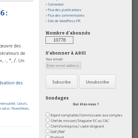
Connexion
Flux des publications
6 :
Flux des commentaires
Site de WordPress-FR
Nombre d'abonnés
10778
 œuvre des
Opérateurs de
S'abonner à A&SI
Your email:
 -, *, /. Un
lisation des
Sondages
 mensualité
,
Calculs
,
Qui êtes-vous ?
 calcul
,
Parenthèses
,
Expert-comptable/Commissaire aux comptes
Chef de mission/Stagiaire EC ou CAC
Chef d’entreprise/ cadre dirigeant
DAF/RAF
Etudiant