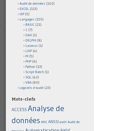
Audit de données
(102)
EXCEL
(113)
IXP
(5)
Langages
(155)
BASIC
(21)
C
(7)
DAX
(1)
DELPHI
(8)
Lazarus
(1)
LIXP
(4)
M
(5)
PHP
(6)
Python
(13)
Script Batch
(1)
SQL
(42)
VBA
(80)
Logiciels d'audit
(23)
Mots-clefs
Analyse de
ACCESS
données
ANSSI
Audit de
ANC
audit
Automatisation
BASIC
données