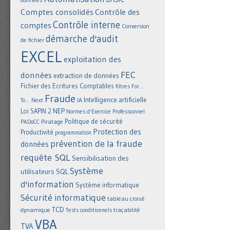
Comptes consolidés
Contrôle des
Contrôle interne
comptes
Conversion
démarche d'audit
de fichier
EXCEL
exploitation des
FEC
données
extraction de données
Fichier des Ecritures Comptables
filtres
For...
Fraude
Intelligence artificielle
IA
To... Next
NEP
Loi SAPIN 2
Normes d'Exercice Professionnel
Politique de sécurité
Piratage
PADoCC
Protection des
Productivité
programmation
prévention de la fraude
données
requête SQL
Sensibilisation des
Système
utilisateurs
SQL
d'information
Système informatique
Sécurité informatique
tableau croisé
TCD
dynamique
Tests conditionnels
traçabilité
VBA
TVA