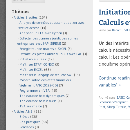
Initiatio
Thèmes
Articles à suites
(164)
Calculs e
Analyse de données et automatisation avec
Excel et Access
(13)
Posté par
Benoît RIVIE
Analyser un FEC avec Python
(3)
Collecter des données juridiques sur les
Un des intérêts
entreprises avec l'API SIRENE
(2)
Enregistreur de macros d'EXCEL
(3)
calculs nécessit
Extraire les pistes audio d'un CD avec EAC
(3)
calcul : Les opé
Initiation au Basic
(12)
cinquième opéra
Maîtriser ETAFI CONSO
(3)
Maîtriser EXCEL
(65)
Maîtriser le langage de requête SQL
(13)
Continue reading
Modernisation des états financiers
variables’ »
(Règlement ANC 2022-06)
(7)
Programmer en VBA
(46)
Tableaux de bord dynamiques
(7)
Archivé sous
BASIC
,
Ca
Tableaux de bord visuels
(4)
Echéancier d'emprunt
,
TVA sur marge
(7)
Print
,
Sleep
,
Tutoriel
,
V
Articles A&SI
(295)
Brèves
(238)
Cas pratiques
(58)
Sondages
(3)