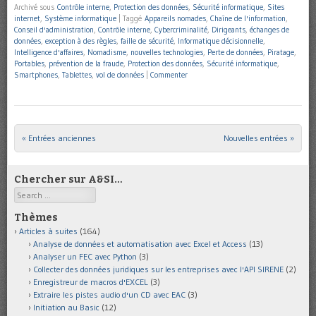
Archivé sous
Contrôle interne
,
Protection des données
,
Sécurité informatique
,
Sites
internet
,
Système informatique
|
Taggé
Appareils nomades
,
Chaîne de l'information
,
Conseil d'administration
,
Contrôle interne
,
Cybercriminalité
,
Dirigeants
,
échanges de
données
,
exception à des règles
,
faille de sécurité
,
Informatique décisionnelle
,
Intelligence d'affaires
,
Nomadisme
,
nouvelles technologies
,
Perte de données
,
Piratage
,
Portables
,
prévention de la fraude
,
Protection des données
,
Sécurité informatique
,
Smartphones
,
Tablettes
,
vol de données
|
Commenter
« Entrées anciennes
Nouvelles entrées »
Post navigation
Chercher sur A&SI…
Search
Thèmes
Articles à suites
(164)
Analyse de données et automatisation avec Excel et Access
(13)
Analyser un FEC avec Python
(3)
Collecter des données juridiques sur les entreprises avec l'API SIRENE
(2)
Enregistreur de macros d'EXCEL
(3)
Extraire les pistes audio d'un CD avec EAC
(3)
Initiation au Basic
(12)