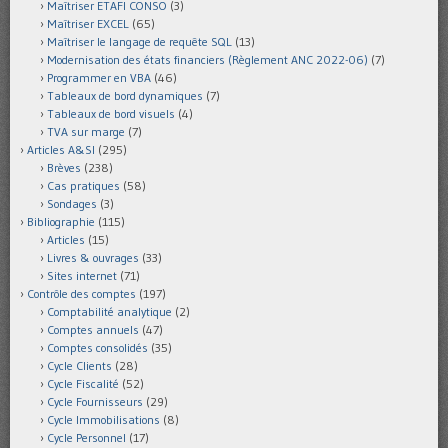
Maîtriser ETAFI CONSO
(3)
Maîtriser EXCEL
(65)
Maîtriser le langage de requête SQL
(13)
Modernisation des états financiers (Règlement ANC 2022-06)
(7)
Programmer en VBA
(46)
Tableaux de bord dynamiques
(7)
Tableaux de bord visuels
(4)
TVA sur marge
(7)
Articles A&SI
(295)
Brèves
(238)
Cas pratiques
(58)
Sondages
(3)
Bibliographie
(115)
Articles
(15)
Livres & ouvrages
(33)
Sites internet
(71)
Contrôle des comptes
(197)
Comptabilité analytique
(2)
Comptes annuels
(47)
Comptes consolidés
(35)
Cycle Clients
(28)
Cycle Fiscalité
(52)
Cycle Fournisseurs
(29)
Cycle Immobilisations
(8)
Cycle Personnel
(17)