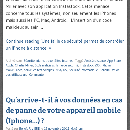
Miller avec son application Instastock. Cette menace
concerne tous les systèmes, non seulement les iPhones
mais aussi les PC, Mac, Android… L’insertion d’un code
malicieux au sein …
Continue reading ‘Une faille de sécurité permet de contrôler
un iPhone à distance’ »
Archivé sous
Sécurité informatique
,
Sites internet
|
Taggé
Accès à distance
,
App Store
,
Apple
,
Charlie Miller
,
Code malicieux
,
faille de sécurité
,
Instastock
,
iOS
,
IPhone
,
Malveillance
,
nouvelles technologies
,
NSA
,
OS
,
Sécurité informatique
,
Sensibilisation
des utilisateurs
|
Commenter
Qu’arrive-t-il à vos données en cas
de panne de votre appareil mobile
(Iphone…) ?
Posté par
Benoît RIVIERE
le
12 novembre 2011, 6:49 pm