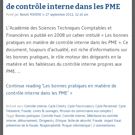
de contrôle interne dans les PME
Posté par
Benoît RIVIERE
le
27 septembre 2011, 12:45 am
L’Académie des Sciences Techniques Comptables et
Financières a publié en 2008 un cahier intitulé « Les bonnes
pratiques en matière de contrôle interne dans les PME ». Ce
document, toujours d’actualité, est riche d’informations sur
les bonnes pratiques, le rôle moteur des dirigeants en la
matière et les faiblesses du contrôle interne propres aux
PME. …
Continue reading ‘Les bonnes pratiques en matière de
contrôle interne dans les PME’ »
Archivé sous
Contrôle interne
,
Cycle Clients
,
Cycle Fournisseurs
,
Cycle Personnel
,
Cycle
Trésorerie
,
Fraude
,
Livres & ouvrages
,
Mission du commissaire aux comptes
|
Taggé
Bonnes pratiques
,
Contrôle fiscal
,
Contrôle interne
,
Défaillance du contrôle
interne
,
détournement
,
Dirigeants
,
Ethique
,
faille de sécurité
,
Fraude
,
impact fiscal
,
prévention de la fraude
,
Responsabilité
,
Risque informatique
|
2 commentaires