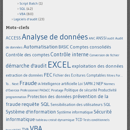
Script Batch
(1)
SQL
(42)
VBA
(80)
Logiciels d'audit
(23)
Mots-clefs
Analyse de données
ACCESS
ANSSI
Audit
ANC
audit
Automatisation
Comptes consolidés
BASIC
de données
Contrôle interne
Contrôle des comptes
Conversion de fichier
EXCEL
démarche d'audit
exploitation des données
FEC
extraction de données
Fichier des Ecritures Comptables
filtres
For...
Fraude
Intelligence artificielle
NEP
IA
Loi SAPIN 2
To... Next
Normes
Politique de sécurité
Piratage
Productivité
d'Exercice Professionnel
PADoCC
prévention de la
Protection des données
programmation
requête SQL
fraude
Sensibilisation des utilisateurs
SQL
Système d'information
Sécurité
Système informatique
informatique
TCD
tableau croisé dynamique
Tests conditionnels
VBA
TVA