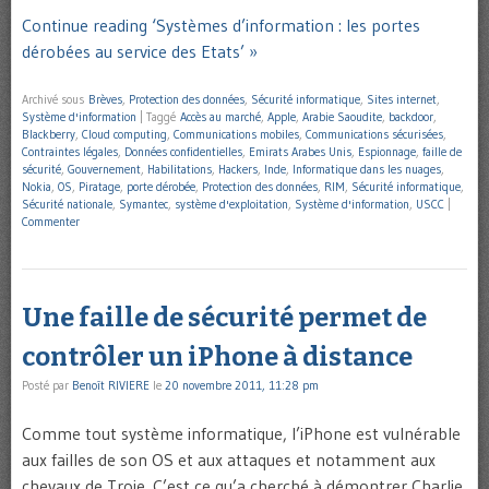
Continue reading ‘Systèmes d’information : les portes
dérobées au service des Etats’ »
Archivé sous
Brèves
,
Protection des données
,
Sécurité informatique
,
Sites internet
,
Système d'information
|
Taggé
Accès au marché
,
Apple
,
Arabie Saoudite
,
backdoor
,
Blackberry
,
Cloud computing
,
Communications mobiles
,
Communications sécurisées
,
Contraintes légales
,
Données confidentielles
,
Emirats Arabes Unis
,
Espionnage
,
faille de
sécurité
,
Gouvernement
,
Habilitations
,
Hackers
,
Inde
,
Informatique dans les nuages
,
Nokia
,
OS
,
Piratage
,
porte dérobée
,
Protection des données
,
RIM
,
Sécurité informatique
,
Sécurité nationale
,
Symantec
,
système d'exploitation
,
Système d'information
,
USCC
|
Commenter
Une faille de sécurité permet de
contrôler un iPhone à distance
Posté par
Benoît RIVIERE
le
20 novembre 2011, 11:28 pm
Comme tout système informatique, l’iPhone est vulnérable
aux failles de son OS et aux attaques et notamment aux
chevaux de Troie. C’est ce qu’a cherché à démontrer Charlie