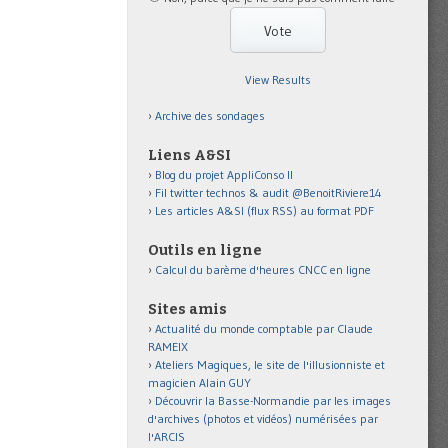
View Results
Archive des sondages
Liens A&SI
Blog du projet AppliConso II
Fil twitter technos & audit @BenoitRiviere14
Les articles A&SI (flux RSS) au format PDF
Outils en ligne
Calcul du barème d'heures CNCC en ligne
Sites amis
Actualité du monde comptable par Claude
RAMEIX
Ateliers Magiques, le site de l'illusionniste et
magicien Alain GUY
Découvrir la Basse-Normandie par les images
d'archives (photos et vidéos) numérisées par
l'ARCIS