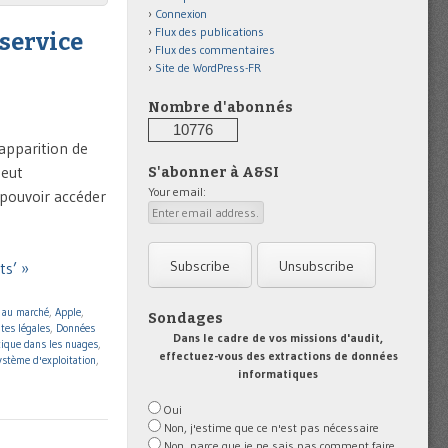
Connexion
Flux des publications
 service
Flux des commentaires
Site de WordPress-FR
Nombre d'abonnés
10776
’apparition de
peut
S'abonner à A&SI
Your email:
 pouvoir accéder
ts’ »
 au marché
,
Apple
,
Sondages
tes légales
,
Données
Dans le cadre de vos missions d'audit,
tique dans les nuages
,
effectuez-vous des extractions de données
ystème d'exploitation
,
informatiques
Oui
Non, j'estime que ce n'est pas nécessaire
Non, parce que je ne sais pas comment faire