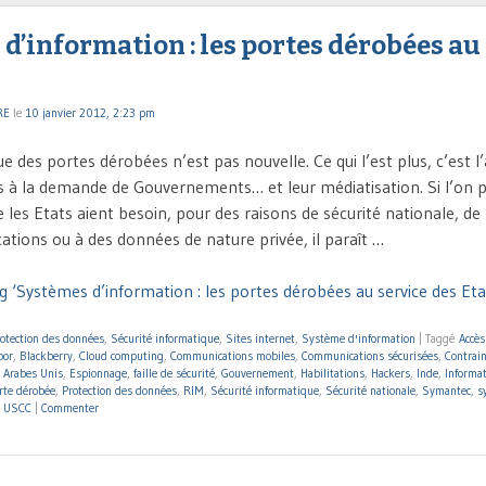
d’information : les portes dérobées au
RE
le
10 janvier 2012, 2:23 pm
 des portes dérobées n’est pas nouvelle. Ce qui l’est plus, c’est l
 à la demande de Gouvernements… et leur médiatisation. Si l’on 
les Etats aient besoin, pour des raisons de sécurité nationale, de
tions ou à des données de nature privée, il paraît …
g ‘Systèmes d’information : les portes dérobées au service des Eta
otection des données
,
Sécurité informatique
,
Sites internet
,
Système d'information
|
Taggé
Accès
oor
,
Blackberry
,
Cloud computing
,
Communications mobiles
,
Communications sécurisées
,
Contrain
 Arabes Unis
,
Espionnage
,
faille de sécurité
,
Gouvernement
,
Habilitations
,
Hackers
,
Inde
,
Informa
rte dérobée
,
Protection des données
,
RIM
,
Sécurité informatique
,
Sécurité nationale
,
Symantec
,
s
,
USCC
|
Commenter