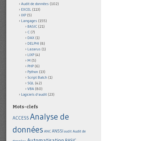
Audit de données
(102)
EXCEL
(113)
IXP
(5)
Langages
(155)
BASIC
(21)
C
(7)
DAX
(1)
DELPHI
(8)
Lazarus
(1)
LIXP
(4)
M
(5)
PHP
(6)
Python
(13)
Script Batch
(1)
SQL
(42)
VBA
(80)
Logiciels d'audit
(23)
Mots-clefs
Analyse de
ACCESS
données
ANSSI
Audit de
ANC
audit
Automatisation
BASIC
données