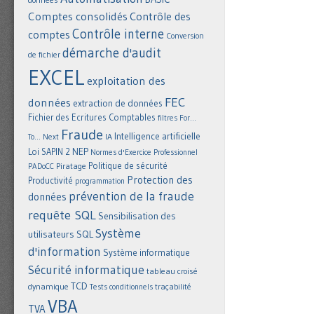
Comptes consolidés
Contrôle des
Contrôle interne
comptes
Conversion
démarche d'audit
de fichier
EXCEL
exploitation des
FEC
données
extraction de données
Fichier des Ecritures Comptables
filtres
For...
Fraude
Intelligence artificielle
IA
To... Next
NEP
Loi SAPIN 2
Normes d'Exercice Professionnel
Politique de sécurité
Piratage
PADoCC
Protection des
Productivité
programmation
prévention de la fraude
données
requête SQL
Sensibilisation des
Système
utilisateurs
SQL
d'information
Système informatique
Sécurité informatique
tableau croisé
TCD
dynamique
Tests conditionnels
traçabilité
VBA
TVA