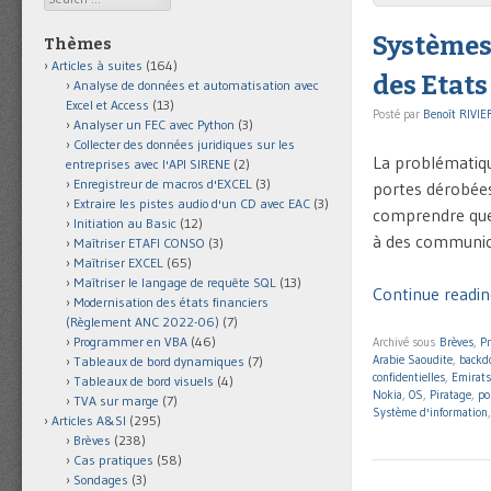
Systèmes 
Thèmes
Articles à suites
(164)
des Etats
Analyse de données et automatisation avec
Excel et Access
(13)
Posté par
Benoît RIVIE
Analyser un FEC avec Python
(3)
Collecter des données juridiques sur les
La problématique
entreprises avec l'API SIRENE
(2)
Enregistreur de macros d'EXCEL
(3)
portes dérobées
Extraire les pistes audio d'un CD avec EAC
(3)
comprendre que 
Initiation au Basic
(12)
à des communica
Maîtriser ETAFI CONSO
(3)
Maîtriser EXCEL
(65)
Maîtriser le langage de requête SQL
(13)
Continue readin
Modernisation des états financiers
(Règlement ANC 2022-06)
(7)
Programmer en VBA
(46)
Archivé sous
Brèves
,
Pr
Arabie Saoudite
,
backd
Tableaux de bord dynamiques
(7)
confidentielles
,
Emirats
Tableaux de bord visuels
(4)
Nokia
,
OS
,
Piratage
,
po
TVA sur marge
(7)
Système d'information
Articles A&SI
(295)
Brèves
(238)
Cas pratiques
(58)
Sondages
(3)