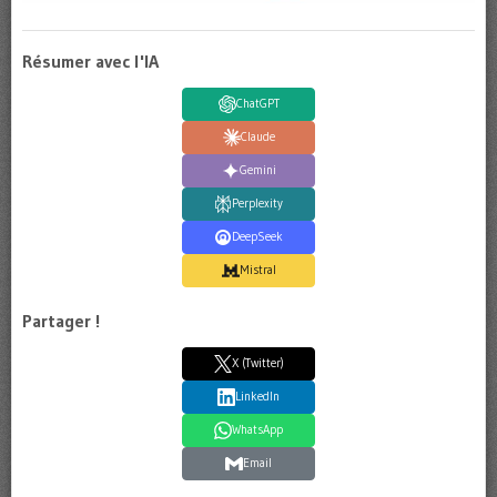
Résumer avec l'IA
ChatGPT
Claude
Gemini
Perplexity
DeepSeek
Mistral
Partager !
X (Twitter)
LinkedIn
WhatsApp
Email