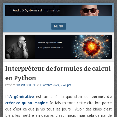
Pistes
AUDIT
de
&
réflexion
sur
MENU
SYSTÈMES
l’audit
et
SKIP TO CONTENT
D'INFORMATION
les
systèmes
d’information
Interpréteur de formules de calcul
en Python
Posté par
Benoît RIVIERE
le
13 octobre 2024, 7:47 pm
L’
IA générative
est un allié du quotidien qui
permet de
créer ce qu’on imagine
. Je fais mienne cette citation parce
que c’est ce que je vis tous les jours… Avoir des idées c’est
bien, les mettre en oeuvre, c’est mieux mais cela demande