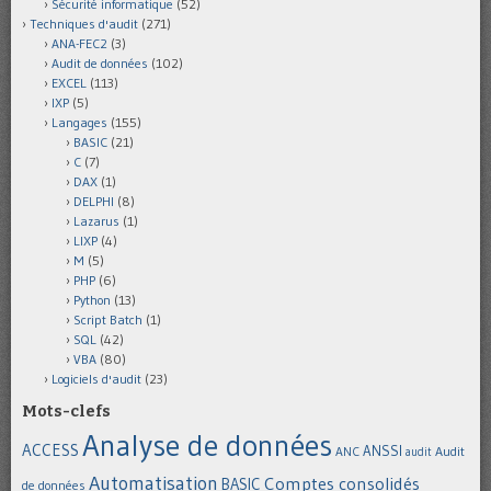
Sécurité informatique
(52)
Techniques d'audit
(271)
ANA-FEC2
(3)
Audit de données
(102)
EXCEL
(113)
IXP
(5)
Langages
(155)
BASIC
(21)
C
(7)
DAX
(1)
DELPHI
(8)
Lazarus
(1)
LIXP
(4)
M
(5)
PHP
(6)
Python
(13)
Script Batch
(1)
SQL
(42)
VBA
(80)
Logiciels d'audit
(23)
Mots-clefs
Analyse de données
ACCESS
ANSSI
Audit
ANC
audit
Automatisation
Comptes consolidés
BASIC
de données