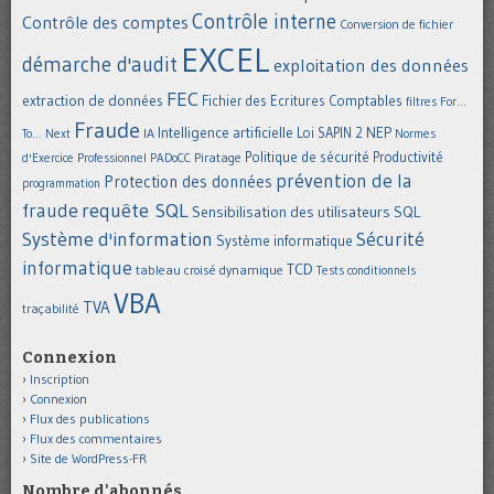
Contrôle interne
Contrôle des comptes
Conversion de fichier
EXCEL
démarche d'audit
exploitation des données
FEC
extraction de données
Fichier des Ecritures Comptables
filtres
For...
Fraude
Intelligence artificielle
NEP
IA
Loi SAPIN 2
To... Next
Normes
Politique de sécurité
Piratage
Productivité
d'Exercice Professionnel
PADoCC
prévention de la
Protection des données
programmation
requête SQL
fraude
Sensibilisation des utilisateurs
SQL
Système d'information
Sécurité
Système informatique
informatique
TCD
tableau croisé dynamique
Tests conditionnels
VBA
TVA
traçabilité
Connexion
Inscription
Connexion
Flux des publications
Flux des commentaires
Site de WordPress-FR
Nombre d'abonnés