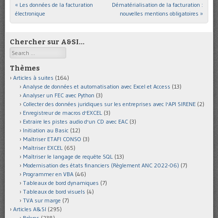
«
Les données de la facturation
Dématérialisation de la facturation :
Post navigation
électronique
nouvelles mentions obligatoires
»
Chercher sur A&SI…
Search
Thèmes
Articles à suites
(164)
Analyse de données et automatisation avec Excel et Access
(13)
Analyser un FEC avec Python
(3)
Collecter des données juridiques sur les entreprises avec l'API SIRENE
(2)
Enregistreur de macros d'EXCEL
(3)
Extraire les pistes audio d'un CD avec EAC
(3)
Initiation au Basic
(12)
Maîtriser ETAFI CONSO
(3)
Maîtriser EXCEL
(65)
Maîtriser le langage de requête SQL
(13)
Modernisation des états financiers (Règlement ANC 2022-06)
(7)
Programmer en VBA
(46)
Tableaux de bord dynamiques
(7)
Tableaux de bord visuels
(4)
TVA sur marge
(7)
Articles A&SI
(295)
Brèves
(238)