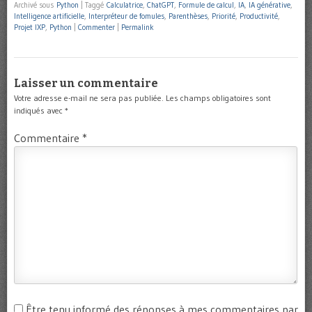
Archivé sous
Python
|
Taggé
Calculatrice
,
ChatGPT
,
Formule de calcul
,
IA
,
IA générative
,
Intelligence artificielle
,
Interpréteur de fomules
,
Parenthèses
,
Priorité
,
Productivité
,
Projet IXP
,
Python
|
Commenter
|
Permalink
Laisser un commentaire
Votre adresse e-mail ne sera pas publiée.
Les champs obligatoires sont
indiqués avec
*
Commentaire
*
Être tenu informé des réponses à mes commentaires par