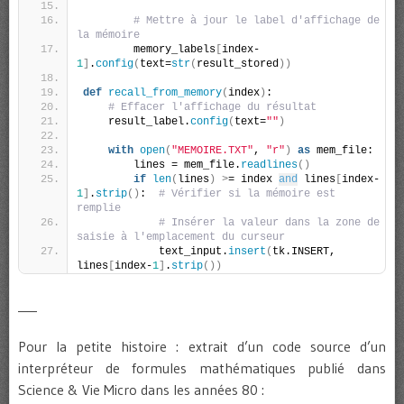
# Mettre à jour le label d'affichage de 
la mémoire
        memory_labels
[
index-
1
]
.
config
(
text=
str
(
result_stored
))
def
recall_from_memory
(
index
)
:
# Effacer l'affichage du résultat
    result_label.
config
(
text=
""
)
with
open
(
"MEMOIRE.TXT"
, 
"r"
)
as
 mem_file:
        lines = mem_file.
readlines
()
if
len
(
lines
)
>
= index 
and
 lines
[
index-
1
]
.
strip
()
:  
# Vérifier si la mémoire est 
remplie
# Insérer la valeur dans la zone de 
saisie à l'emplacement du curseur
            text_input.
insert
(
tk.INSERT, 
lines
[
index-
1
]
.
strip
())
___
Pour la petite histoire : extrait d’un code source d’un
interpréteur de formules mathématiques publié dans
Science & Vie Micro dans les années 80 :