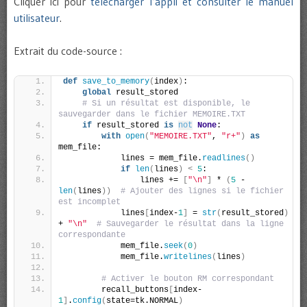
Cliquer ici pour
télécharger l’appli et consulter le manuel
utilisateur
.
Extrait du code-source :
def
save_to_memory
(
index
)
:
global
 result_stored
# Si un résultat est disponible, le 
sauvegarder dans le fichier MEMOIRE.TXT
if
 result_stored 
is
not
None
:
with
open
(
"MEMOIRE.TXT"
, 
"r+"
)
as
mem_file:
            lines = mem_file.
readlines
()
if
len
(
lines
)
<
5
:
                lines += 
[
"\n"
]
 * 
(
5
 - 
len
(
lines
))
# Ajouter des lignes si le fichier 
est incomplet
            lines
[
index-
1
]
 = 
str
(
result_stored
)
+ 
"\n"
# Sauvegarder le résultat dans la ligne 
correspondante
            mem_file.
seek
(
0
)
            mem_file.
writelines
(
lines
)
# Activer le bouton RM correspondant
        recall_buttons
[
index-
1
]
.
config
(
state=tk.NORMAL
)