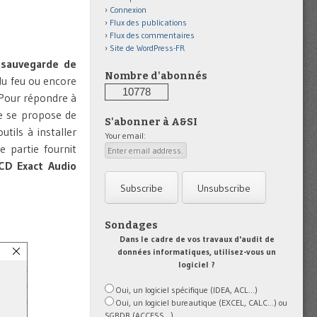
Connexion
Flux des publications
Flux des commentaires
Site de WordPress-FR
e
sauvegarde de
Nombre d'abonnés
du feu ou encore
10778
 Pour répondre à
le se propose de
S'abonner à A&SI
tils à installer
Your email:
e partie fournit
 CD Exact Audio
Sondages
Dans le cadre de vos travaux d'audit de
données informatiques, utilisez-vous un
logiciel ?
Oui, un logiciel spécifique (IDEA, ACL...)
Oui, un logiciel bureautique (EXCEL, CALC...) ou
SGBDR (ACCESS...)