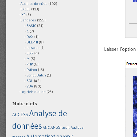
Audit de données
(102)
EXCEL
(113)
IXP
(5)
Langages
(155)
BASIC
(21)
C
(7)
DAX
(1)
DELPHI
(8)
Lazarus
(1)
Laisser l’option
LIXP
(4)
M
(5)
PHP
(6)
Python
(13)
Script Batch
(1)
SQL
(42)
VBA
(80)
Logiciels d'audit
(23)
Mots-clefs
Analyse de
ACCESS
données
ANSSI
Audit de
ANC
audit
Automatisation
BASIC
données