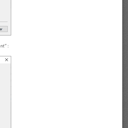
nt” :