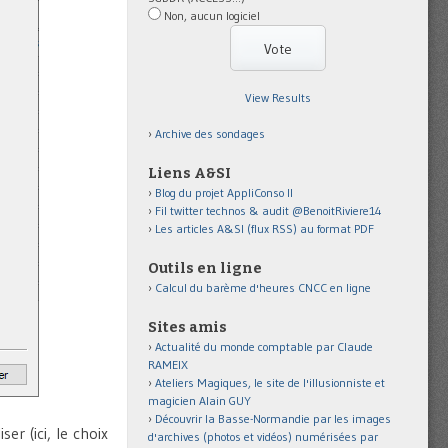
Non, aucun logiciel
View Results
Archive des sondages
Liens A&SI
Blog du projet AppliConso II
Fil twitter technos & audit @BenoitRiviere14
Les articles A&SI (flux RSS) au format PDF
Outils en ligne
Calcul du barème d'heures CNCC en ligne
Sites amis
Actualité du monde comptable par Claude
RAMEIX
Ateliers Magiques, le site de l'illusionniste et
magicien Alain GUY
Découvrir la Basse-Normandie par les images
er (ici, le choix
d'archives (photos et vidéos) numérisées par