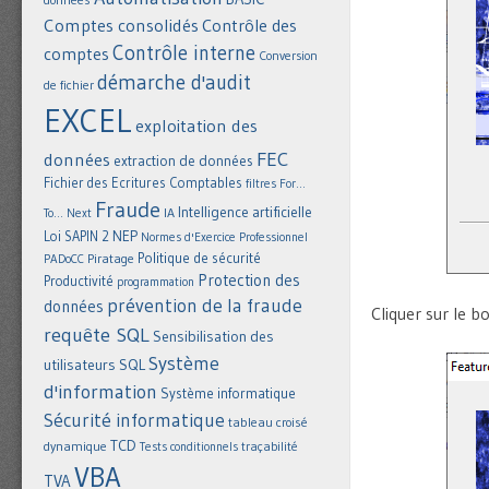
Comptes consolidés
Contrôle des
Contrôle interne
comptes
Conversion
démarche d'audit
de fichier
EXCEL
exploitation des
FEC
données
extraction de données
Fichier des Ecritures Comptables
filtres
For...
Fraude
Intelligence artificielle
IA
To... Next
NEP
Loi SAPIN 2
Normes d'Exercice Professionnel
Politique de sécurité
Piratage
PADoCC
Protection des
Productivité
programmation
prévention de la fraude
données
Cliquer sur le b
requête SQL
Sensibilisation des
Système
utilisateurs
SQL
d'information
Système informatique
Sécurité informatique
tableau croisé
TCD
dynamique
Tests conditionnels
traçabilité
VBA
TVA