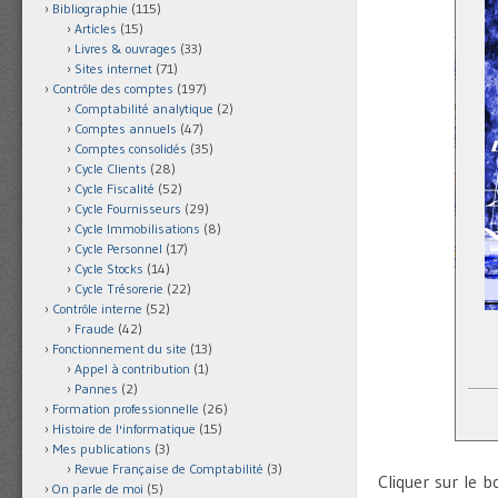
Bibliographie
(115)
Articles
(15)
Livres & ouvrages
(33)
Sites internet
(71)
Contrôle des comptes
(197)
Comptabilité analytique
(2)
Comptes annuels
(47)
Comptes consolidés
(35)
Cycle Clients
(28)
Cycle Fiscalité
(52)
Cycle Fournisseurs
(29)
Cycle Immobilisations
(8)
Cycle Personnel
(17)
Cycle Stocks
(14)
Cycle Trésorerie
(22)
Contrôle interne
(52)
Fraude
(42)
Fonctionnement du site
(13)
Appel à contribution
(1)
Pannes
(2)
Formation professionnelle
(26)
Histoire de l'informatique
(15)
Mes publications
(3)
Revue Française de Comptabilité
(3)
Cliquer sur le b
On parle de moi
(5)