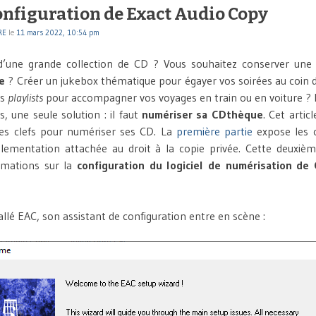
configuration de Exact Audio Copy
RE
le
11 mars 2022, 10:54 pm
d’une grande collection de CD ? Vous souhaitez conserver un
e
? Créer un jukebox thématique pour égayer vos soirées au coin 
es
playlists
pour accompagner vos voyages en train ou en voiture ?
, une seule solution : il faut
numériser sa CDthèque
. Cet artic
les clefs pour numériser ses CD. La
première partie
expose les ou
glementation attachée au droit à la copie privée. Cette deuxièm
ormations sur la
configuration du logiciel de numérisation de
allé EAC, son assistant de configuration entre en scène :