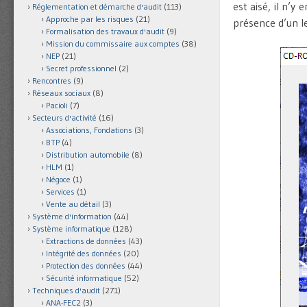
est aisé, il n’y 
Réglementation et démarche d'audit
(113)
Approche par les risques
(21)
présence d’un l
Formalisation des travaux d'audit
(9)
Mission du commissaire aux comptes
(38)
NEP
(21)
Secret professionnel
(2)
Rencontres
(9)
Réseaux sociaux
(8)
Pacioli
(7)
Secteurs d'activité
(16)
Associations, Fondations
(3)
BTP
(4)
Distribution automobile
(8)
HLM
(1)
Négoce
(1)
Services
(1)
Vente au détail
(3)
Système d'information
(44)
Système informatique
(128)
Extractions de données
(43)
Intégrité des données
(20)
Protection des données
(44)
Sécurité informatique
(52)
Techniques d'audit
(271)
ANA-FEC2
(3)