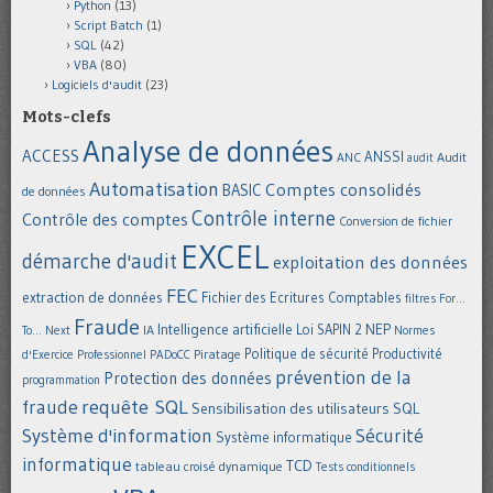
Python
(13)
Script Batch
(1)
SQL
(42)
VBA
(80)
Logiciels d'audit
(23)
Mots-clefs
Analyse de données
ACCESS
ANSSI
Audit
ANC
audit
Automatisation
Comptes consolidés
BASIC
de données
Contrôle interne
Contrôle des comptes
Conversion de fichier
EXCEL
démarche d'audit
exploitation des données
FEC
extraction de données
Fichier des Ecritures Comptables
filtres
For...
Fraude
Intelligence artificielle
NEP
IA
Loi SAPIN 2
To... Next
Normes
Politique de sécurité
Piratage
Productivité
d'Exercice Professionnel
PADoCC
prévention de la
Protection des données
programmation
requête SQL
fraude
Sensibilisation des utilisateurs
SQL
Système d'information
Sécurité
Système informatique
informatique
TCD
tableau croisé dynamique
Tests conditionnels