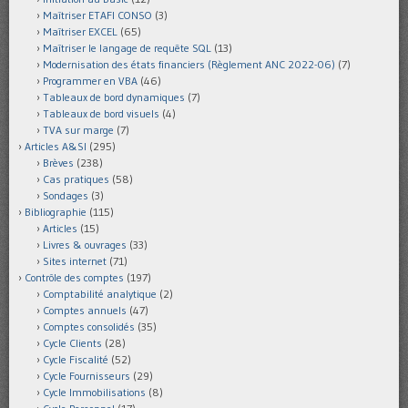
Maîtriser ETAFI CONSO
(3)
Maîtriser EXCEL
(65)
Maîtriser le langage de requête SQL
(13)
Modernisation des états financiers (Règlement ANC 2022-06)
(7)
Programmer en VBA
(46)
Tableaux de bord dynamiques
(7)
Tableaux de bord visuels
(4)
TVA sur marge
(7)
Articles A&SI
(295)
Brèves
(238)
Cas pratiques
(58)
Sondages
(3)
Bibliographie
(115)
Articles
(15)
Livres & ouvrages
(33)
Sites internet
(71)
Contrôle des comptes
(197)
Comptabilité analytique
(2)
Comptes annuels
(47)
Comptes consolidés
(35)
Cycle Clients
(28)
Cycle Fiscalité
(52)
Cycle Fournisseurs
(29)
Cycle Immobilisations
(8)