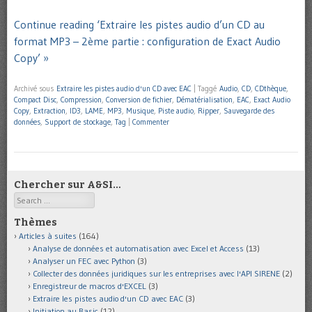
Continue reading ‘Extraire les pistes audio d’un CD au
format MP3 – 2ème partie : configuration de Exact Audio
Copy’ »
Archivé sous
Extraire les pistes audio d'un CD avec EAC
|
Taggé
Audio
,
CD
,
CDthèque
,
Compact Disc
,
Compression
,
Conversion de fichier
,
Dématérialisation
,
EAC
,
Exact Audio
Copy
,
Extraction
,
ID3
,
LAME
,
MP3
,
Musique
,
Piste audio
,
Ripper
,
Sauvegarde des
données
,
Support de stockage
,
Tag
|
Commenter
Chercher sur A&SI…
Search
Thèmes
Articles à suites
(164)
Analyse de données et automatisation avec Excel et Access
(13)
Analyser un FEC avec Python
(3)
Collecter des données juridiques sur les entreprises avec l'API SIRENE
(2)
Enregistreur de macros d'EXCEL
(3)
Extraire les pistes audio d'un CD avec EAC
(3)
Initiation au Basic
(12)