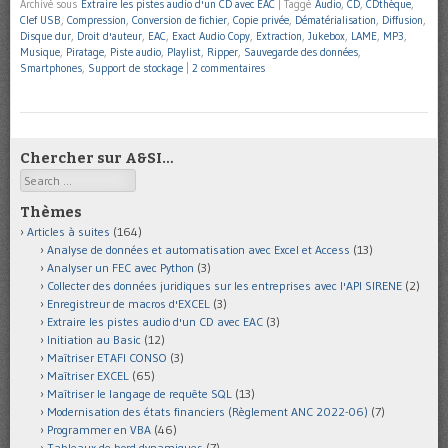
Archivé sous
Extraire les pistes audio d'un CD avec EAC
|
Taggé
Audio
,
CD
,
CDthèque
,
Clef USB
,
Compression
,
Conversion de fichier
,
Copie privée
,
Dématérialisation
,
Diffusion
,
Disque dur
,
Droit d'auteur
,
EAC
,
Exact Audio Copy
,
Extraction
,
Jukebox
,
LAME
,
MP3
,
Musique
,
Piratage
,
Piste audio
,
Playlist
,
Ripper
,
Sauvegarde des données
,
Smartphones
,
Support de stockage
|
2 commentaires
Chercher sur A&SI…
Search
Thèmes
Articles à suites
(164)
Analyse de données et automatisation avec Excel et Access
(13)
Analyser un FEC avec Python
(3)
Collecter des données juridiques sur les entreprises avec l'API SIRENE
(2)
Enregistreur de macros d'EXCEL
(3)
Extraire les pistes audio d'un CD avec EAC
(3)
Initiation au Basic
(12)
Maîtriser ETAFI CONSO
(3)
Maîtriser EXCEL
(65)
Maîtriser le langage de requête SQL
(13)
Modernisation des états financiers (Règlement ANC 2022-06)
(7)
Programmer en VBA
(46)
Tableaux de bord dynamiques
(7)