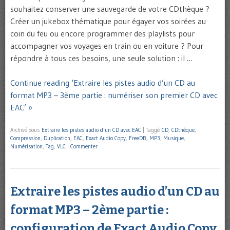
souhaitez conserver une sauvegarde de votre CDthèque ?
Créer un jukebox thématique pour égayer vos soirées au
coin du feu ou encore programmer des playlists pour
accompagner vos voyages en train ou en voiture ? Pour
répondre à tous ces besoins, une seule solution : il …
Continue reading ‘Extraire les pistes audio d’un CD au
format MP3 – 3ème partie : numériser son premier CD avec
EAC’ »
Archivé sous
Extraire les pistes audio d'un CD avec EAC
|
Taggé
CD
,
CDthèque
,
Compression
,
Duplication
,
EAC
,
Exact Audio Copy
,
FreeDB
,
MP3
,
Musique
,
Numérisation
,
Tag
,
VLC
|
Commenter
Extraire les pistes audio d’un CD au
format MP3 – 2ème partie :
configuration de Exact Audio Copy