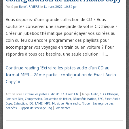
Posté par
Benoît RIVIERE
le
11 mars 2022, 10:54 pm
Vous disposez d’une grande collection de CD ? Vous
souhaitez conserver une sauvegarde de votre CDthèque ?
Créer un jukebox thématique pour égayer vos soirées au
coin du feu ou encore programmer des playlists pour
accompagner vos voyages en train ou en voiture ? Pour
répondre à tous ces besoins, une seule solution : il …
Continue reading ‘Extraire les pistes audio d’un CD au
format MP3 – 2ème partie : configuration de Exact Audio
Copy’ »
Archivé sous
Extraire les pistes audio d'un CD avec EAC
|
Taggé
Audio
,
CD
,
CDthèque
,
Compact Disc
,
Compression
,
Conversion de fichier
,
Dématérialisation
,
EAC
,
Exact Audio
Copy
,
Extraction
,
ID3
,
LAME
,
MP3
,
Musique
,
Piste audio
,
Ripper
,
Sauvegarde des
données
,
Support de stockage
,
Tag
|
Commenter