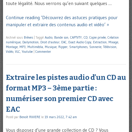
toute légalité. Nous verrons qu’en suivant quelques …
Continue reading ‘Découvrez des astuces pratiques pour
manipuler et extraire des contenus audio et vidéo’ »
Archivé sous
Brèves
|
Taggé
Audio
,
Bande son
,
CAPTVTY
,
CD
,
Copie privée
,
Création
numérique
,
Dailymotion
,
Droit d'auteur
,
EAC
,
Exact Audio Copy
,
Extraction
,
Mixage
,
Montage
,
MP3
,
Multimédia
,
Musique
,
Ripper
,
Smartphones
,
Sonnerie
,
Télévision
,
Vidéo
,
VLC
,
Youtube
|
Commenter
Extraire les pistes audio d’un CD au
format MP3 – 3ème partie :
numériser son premier CD avec
EAC
Posté par
Benoît RIVIERE
le
19 mars 2022, 7:42 am
Vous disposez d’une grande collection de CD ? Vous