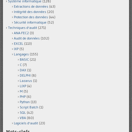
Système informatique
(128)
Extractions de données
(43)
Intégrité des données
(20)
Protection des données
(44)
Sécurité informatique
(52)
Techniques d'audit
(271)
ANA-FEC2
(3)
Audit de données
(102)
EXCEL
(113)
IXP
(5)
Langages
(155)
BASIC
(21)
C
(7)
DAX
(1)
DELPHI
(8)
Lazarus
(1)
LIXP
(4)
M
(5)
PHP
(6)
Python
(13)
Script Batch
(1)
SQL
(42)
VBA
(80)
Logiciels d'audit
(23)
Mots-clefs