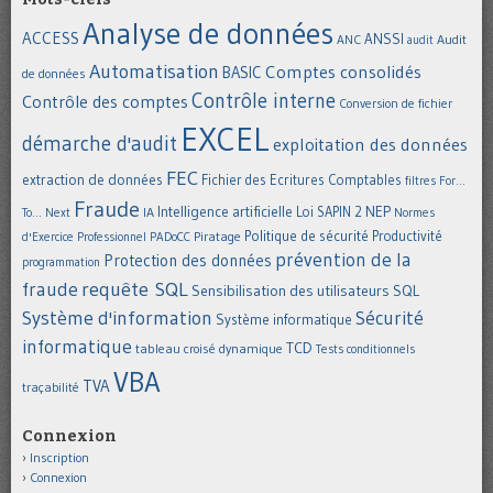
Analyse de données
ACCESS
ANSSI
Audit
ANC
audit
Automatisation
Comptes consolidés
BASIC
de données
Contrôle interne
Contrôle des comptes
Conversion de fichier
EXCEL
démarche d'audit
exploitation des données
FEC
extraction de données
Fichier des Ecritures Comptables
filtres
For...
Fraude
Intelligence artificielle
NEP
IA
Loi SAPIN 2
To... Next
Normes
Politique de sécurité
Piratage
Productivité
d'Exercice Professionnel
PADoCC
prévention de la
Protection des données
programmation
requête SQL
fraude
Sensibilisation des utilisateurs
SQL
Système d'information
Sécurité
Système informatique
informatique
TCD
tableau croisé dynamique
Tests conditionnels
VBA
TVA
traçabilité
Connexion
Inscription
Connexion