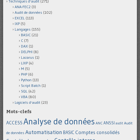
Techniques d'audit
(271)
ANA-FEC2
(3)
Audit de données
(102)
EXCEL
(113)
IXP
(5)
Langages
(155)
BASIC
(21)
C
(7)
DAX
(1)
DELPHI
(8)
Lazarus
(1)
LIXP
(4)
M
(5)
PHP
(6)
Python
(13)
Script Batch
(1)
SQL
(42)
VBA
(80)
Logiciels d'audit
(23)
Mots-clefs
Analyse de données
ACCESS
ANSSI
Audit
ANC
audit
Automatisation
Comptes consolidés
BASIC
de données