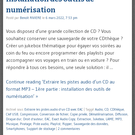
numérisation
Posté par
Benoît RIVIERE
le
6 mars 2022, 7:53 pm
Vous disposez d’une grande collection de CD ? Vous
souhaitez conserver une sauvegarde de votre CDthèque ?
Créer un jukebox thématique pour égayer vos soirées au
coin du feu ou encore programmer des playlists pour
accompagner vos voyages en train ou en voiture ? Pour
répondre à tous ces besoins, une seule solution : il …
Continue reading ‘Extraire les pistes audio d’un CD au
format MP3 – 1ère partie : installation des outils de
numérisation’ »
Archivé sous
Extraire les pistes audio d'un CD avec EAC
|
Taggé
Audio
,
CD
,
CDthèque
,
Clef USB
,
Compression
,
Conversion de fichier
,
Copie privée
,
Dématérialisation
,
Diffusion
,
Disque dur
,
Droit d'auteur
,
EAC
,
Exact Audio Copy
,
Extraction
,
Jukebox
,
LAME
,
MP3
,
Musique
,
Piratage
,
Piste audio
,
Playlist
,
Ripper
,
Sauvegarde des données
,
Smartphones
,
Support de stockage
|
2 commentaires