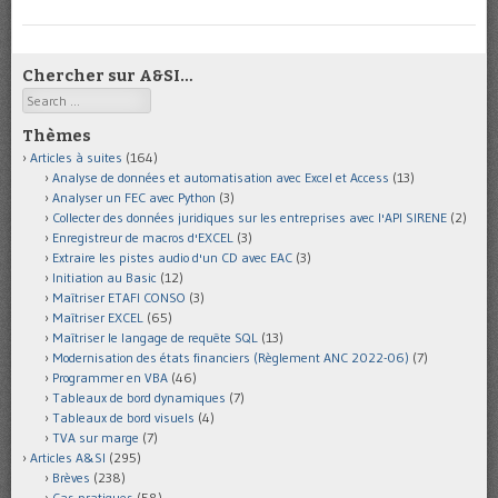
Chercher sur A&SI…
Search
Thèmes
Articles à suites
(164)
Analyse de données et automatisation avec Excel et Access
(13)
Analyser un FEC avec Python
(3)
Collecter des données juridiques sur les entreprises avec l'API SIRENE
(2)
Enregistreur de macros d'EXCEL
(3)
Extraire les pistes audio d'un CD avec EAC
(3)
Initiation au Basic
(12)
Maîtriser ETAFI CONSO
(3)
Maîtriser EXCEL
(65)
Maîtriser le langage de requête SQL
(13)
Modernisation des états financiers (Règlement ANC 2022-06)
(7)
Programmer en VBA
(46)
Tableaux de bord dynamiques
(7)
Tableaux de bord visuels
(4)
TVA sur marge
(7)
Articles A&SI
(295)
Brèves
(238)
Cas pratiques
(58)