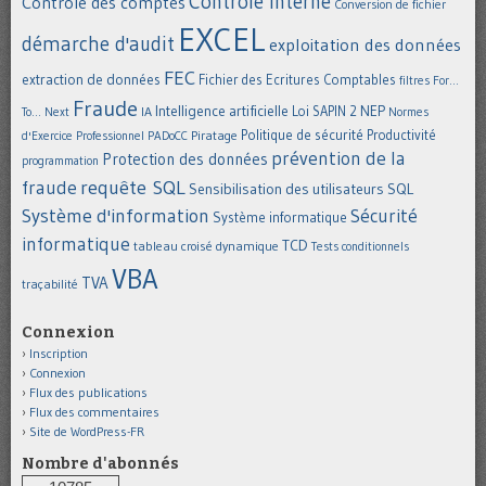
Contrôle interne
Contrôle des comptes
Conversion de fichier
EXCEL
démarche d'audit
exploitation des données
FEC
extraction de données
Fichier des Ecritures Comptables
filtres
For...
Fraude
Intelligence artificielle
NEP
IA
Loi SAPIN 2
To... Next
Normes
Politique de sécurité
Piratage
Productivité
d'Exercice Professionnel
PADoCC
prévention de la
Protection des données
programmation
requête SQL
fraude
Sensibilisation des utilisateurs
SQL
Système d'information
Sécurité
Système informatique
informatique
TCD
tableau croisé dynamique
Tests conditionnels
VBA
TVA
traçabilité
Connexion
Inscription
Connexion
Flux des publications
Flux des commentaires
Site de WordPress-FR
Nombre d'abonnés