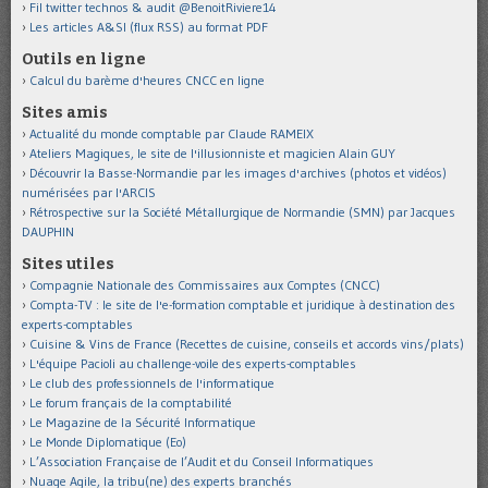
Fil twitter technos & audit @BenoitRiviere14
Les articles A&SI (flux RSS) au format PDF
Outils en ligne
Calcul du barème d'heures CNCC en ligne
Sites amis
Actualité du monde comptable par Claude RAMEIX
Ateliers Magiques, le site de l'illusionniste et magicien Alain GUY
Découvrir la Basse-Normandie par les images d'archives (photos et vidéos)
numérisées par l'ARCIS
Rétrospective sur la Société Métallurgique de Normandie (SMN) par Jacques
DAUPHIN
Sites utiles
Compagnie Nationale des Commissaires aux Comptes (CNCC)
Compta-TV : le site de l'e-formation comptable et juridique à destination des
experts-comptables
Cuisine & Vins de France (Recettes de cuisine, conseils et accords vins/plats)
L'équipe Pacioli au challenge-voile des experts-comptables
Le club des professionnels de l'informatique
Le forum français de la comptabilité
Le Magazine de la Sécurité Informatique
Le Monde Diplomatique (Eo)
L’Association Française de l’Audit et du Conseil Informatiques
Nuage Agile, la tribu(ne) des experts branchés