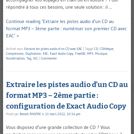
répondre à tous ces besoins, une seule solution : il …
Continue reading ‘Extraire les pistes audio d’un CD au
format MP3 – 3ème partie : numériser son premier CD avec
EAC’ »
Archivé sous
Extraire les pistes audio d'un CD avec EAC
|
Taggé
CD
,
CDthèque
,
Compression
,
Duplication
,
EAC
,
Exact Audio Copy
,
FreeDB
,
MP3
,
Musique
,
Numérisation
,
Tag
,
VLC
|
Commenter
Extraire les pistes audio d’un CD au
format MP3 – 2ème partie :
configuration de Exact Audio Copy
Posté par
Benoît RIVIERE
le
11 mars 2022, 10:54 pm
Vous disposez d’une grande collection de CD ? Vous