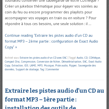
souhaitez conserver une sauvegarde de votre CDthèque ?
Créer un jukebox thématique pour égayer vos soirées au
coin du feu ou encore programmer des playlists pour
accompagner vos voyages en train ou en voiture ? Pour
répondre à tous ces besoins, une seule solution : il …
Continue reading ‘Extraire les pistes audio d’un CD au
format MP3 – 2ème partie : configuration de Exact Audio
Copy’ »
Archivé sous
Extraire les pistes audio d'un CD avec EAC
|
Taggé
Audio
,
CD
,
CDthèque
,
Compact Disc
,
Compression
,
Conversion de fichier
,
Dématérialisation
,
EAC
,
Exact Audio
Copy
,
Extraction
,
ID3
,
LAME
,
MP3
,
Musique
,
Piste audio
,
Ripper
,
Sauvegarde des
données
,
Support de stockage
,
Tag
|
Commenter
Extraire les pistes audio d’un CD au
format MP3 – 1ère partie :
installation des outils de