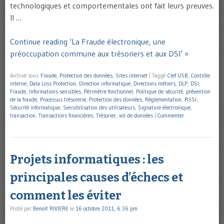
technologiques et comportementales ont fait leurs preuves.
Il …
Continue reading ‘La Fraude électronique, une
préoccupation commune aux trésoriers et aux DSI’ »
Archivé sous
Fraude
,
Protection des données
,
Sites internet
|
Taggé
Clef USB
,
Contrôle
interne
,
Data Loss Protection
,
Direction informatique
,
Directions métiers
,
DLP
,
DSI
,
Fraude
,
Informations sensibles
,
Périmètre fonctionnel
,
Politique de sécurité
,
prévention
de la fraude
,
Processus trésorerie
,
Protection des données
,
Réglementation
,
RSSI
,
Sécurité informatique
,
Sensibilisation des utilisateurs
,
Signature électronique
,
transaction
,
Transactions financières
,
Trésorier
,
vol de données
|
Commenter
Projets informatiques : les
principales causes d’échecs et
comment les éviter
Posté par
Benoît RIVIERE
le
16 octobre 2011, 6:36 pm