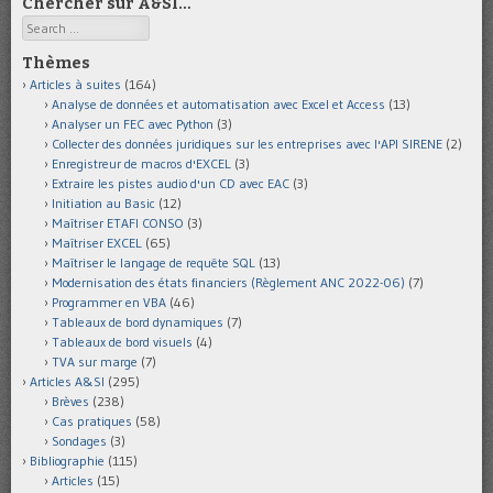
Chercher sur A&SI…
Search
Thèmes
Articles à suites
(164)
Analyse de données et automatisation avec Excel et Access
(13)
Analyser un FEC avec Python
(3)
Collecter des données juridiques sur les entreprises avec l'API SIRENE
(2)
Enregistreur de macros d'EXCEL
(3)
Extraire les pistes audio d'un CD avec EAC
(3)
Initiation au Basic
(12)
Maîtriser ETAFI CONSO
(3)
Maîtriser EXCEL
(65)
Maîtriser le langage de requête SQL
(13)
Modernisation des états financiers (Règlement ANC 2022-06)
(7)
Programmer en VBA
(46)
Tableaux de bord dynamiques
(7)
Tableaux de bord visuels
(4)
TVA sur marge
(7)
Articles A&SI
(295)
Brèves
(238)
Cas pratiques
(58)
Sondages
(3)
Bibliographie
(115)
Articles
(15)