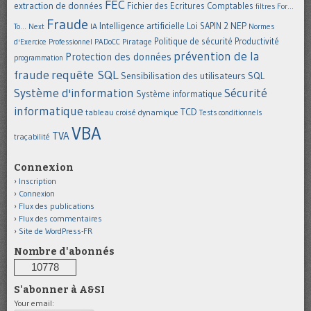
FEC
extraction de données
Fichier des Ecritures Comptables
filtres
For...
Fraude
Intelligence artificielle
NEP
IA
Loi SAPIN 2
To... Next
Normes
Politique de sécurité
Piratage
Productivité
d'Exercice Professionnel
PADoCC
prévention de la
Protection des données
programmation
requête SQL
fraude
Sensibilisation des utilisateurs
SQL
Système d'information
Sécurité
Système informatique
informatique
TCD
tableau croisé dynamique
Tests conditionnels
VBA
TVA
traçabilité
Connexion
Inscription
Connexion
Flux des publications
Flux des commentaires
Site de WordPress-FR
Nombre d'abonnés
10778
S'abonner à A&SI
Your email: