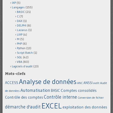
IXP
(5)
Langages
(155)
BASIC
(21)
C
(7)
DAX
(1)
DELPHI
(8)
Lazarus
(1)
LIXP
(4)
M
(5)
PHP
(6)
Python
(13)
Script Batch
(1)
SQL
(42)
VBA
(80)
Logiciels d'audit
(23)
Mots-clefs
Analyse de données
ACCESS
ANSSI
Audit
ANC
audit
Automatisation
Comptes consolidés
BASIC
de données
Contrôle interne
Contrôle des comptes
Conversion de fichier
EXCEL
démarche d'audit
exploitation des données