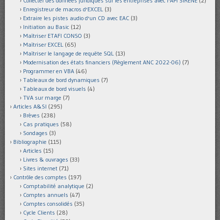
Collecter des données juridiques sur les entreprises avec l'API SIRENE
(2)
Enregistreur de macros d'EXCEL
(3)
Extraire les pistes audio d'un CD avec EAC
(3)
Initiation au Basic
(12)
Maîtriser ETAFI CONSO
(3)
Maîtriser EXCEL
(65)
Maîtriser le langage de requête SQL
(13)
Modernisation des états financiers (Règlement ANC 2022-06)
(7)
Programmer en VBA
(46)
Tableaux de bord dynamiques
(7)
Tableaux de bord visuels
(4)
TVA sur marge
(7)
Articles A&SI
(295)
Brèves
(238)
Cas pratiques
(58)
Sondages
(3)
Bibliographie
(115)
Articles
(15)
Livres & ouvrages
(33)
Sites internet
(71)
Contrôle des comptes
(197)
Comptabilité analytique
(2)
Comptes annuels
(47)
Comptes consolidés
(35)
Cycle Clients
(28)