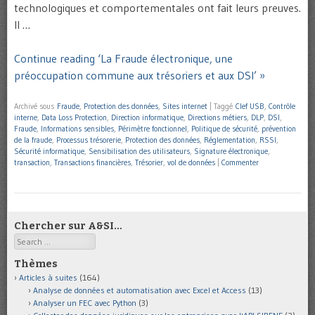
technologiques et comportementales ont fait leurs preuves.
Il …
Continue reading ‘La Fraude électronique, une
préoccupation commune aux trésoriers et aux DSI’ »
Archivé sous
Fraude
,
Protection des données
,
Sites internet
|
Taggé
Clef USB
,
Contrôle
interne
,
Data Loss Protection
,
Direction informatique
,
Directions métiers
,
DLP
,
DSI
,
Fraude
,
Informations sensibles
,
Périmètre fonctionnel
,
Politique de sécurité
,
prévention
de la fraude
,
Processus trésorerie
,
Protection des données
,
Réglementation
,
RSSI
,
Sécurité informatique
,
Sensibilisation des utilisateurs
,
Signature électronique
,
transaction
,
Transactions financières
,
Trésorier
,
vol de données
|
Commenter
Chercher sur A&SI…
Search
Thèmes
Articles à suites
(164)
Analyse de données et automatisation avec Excel et Access
(13)
Analyser un FEC avec Python
(3)