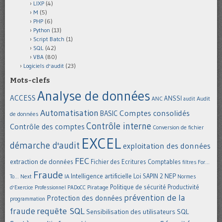
LIXP
(4)
M
(5)
PHP
(6)
Python
(13)
Script Batch
(1)
SQL
(42)
VBA
(80)
Logiciels d'audit
(23)
Mots-clefs
Analyse de données
ACCESS
ANSSI
Audit
ANC
audit
Automatisation
Comptes consolidés
BASIC
de données
Contrôle interne
Contrôle des comptes
Conversion de fichier
EXCEL
démarche d'audit
exploitation des données
FEC
extraction de données
Fichier des Ecritures Comptables
filtres
For...
Fraude
Intelligence artificielle
NEP
IA
Loi SAPIN 2
To... Next
Normes
Politique de sécurité
Piratage
Productivité
d'Exercice Professionnel
PADoCC
prévention de la
Protection des données
programmation
requête SQL
fraude
Sensibilisation des utilisateurs
SQL