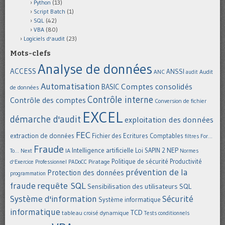
Python
(13)
Script Batch
(1)
SQL
(42)
VBA
(80)
Logiciels d'audit
(23)
Mots-clefs
Analyse de données
ACCESS
ANSSI
Audit
ANC
audit
Automatisation
Comptes consolidés
BASIC
de données
Contrôle interne
Contrôle des comptes
Conversion de fichier
EXCEL
démarche d'audit
exploitation des données
FEC
extraction de données
Fichier des Ecritures Comptables
filtres
For...
Fraude
Intelligence artificielle
NEP
IA
Loi SAPIN 2
To... Next
Normes
Politique de sécurité
Piratage
Productivité
d'Exercice Professionnel
PADoCC
prévention de la
Protection des données
programmation
requête SQL
fraude
Sensibilisation des utilisateurs
SQL
Système d'information
Sécurité
Système informatique
informatique
TCD
tableau croisé dynamique
Tests conditionnels