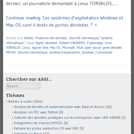
dernier, un journaliste demandait à Linus TORVALDS, …
Continue reading ‘Les systèmes d’exploitation Windows et
Mac OS sont-il dotés de portes dérobées ?’ »
Archivé sous
Brèves
,
Protection des données
,
Sécurité informatique
,
Système
informatique
|
Taggé
Apple
,
backdoor
,
Edward SNOWDEN
,
Espionnage
,
Linus
TORVALDS
,
Linux
,
logiciel libre
,
Mac OS
,
Microsoft
,
NSA
,
open source
,
porte dérobée
,
PRISM
,
Sécurité informatique
,
système d'exploitation
,
Windows
|
Commenter
Chercher sur A&SI…
Search
Thèmes
Articles à suites
(164)
Analyse de données et automatisation avec Excel et Access
(13)
Analyser un FEC avec Python
(3)
Collecter des données juridiques sur les entreprises avec l'API SIRENE
(2)
Enregistreur de macros d'EXCEL
(3)
Extraire les pistes audio d'un CD avec EAC
(3)
Initiation au Basic
(12)