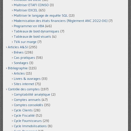
Maîtriser ETAFI CONSO
(3)
Maîtriser EXCEL
(65)
Maîtriser le langage de requête SQL
(13)
Modernisation des états financiers (Règlement ANC 2022-06)
(7)
Programmer en VBA
(46)
Tableaux de bord dynamiques
(7)
Tableaux de bord visuels
(4)
TVA sur marge
(7)
Articles A&SI
(295)
Brèves
(238)
Cas pratiques
(58)
Sondages
(3)
Bibliographie
(115)
Articles
(15)
Livres & ouvrages
(33)
Sites internet
(71)
Contrôle des comptes
(197)
Comptabilité analytique
(2)
Comptes annuels
(47)
Comptes consolidés
(35)
Cycle Clients
(28)
Cycle Fiscalité
(52)
Cycle Fournisseurs
(29)
Cycle Immobilisations
(8)